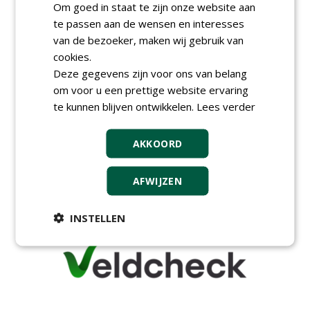
Om goed in staat te zijn onze website aan
Wallaard
30-06-2026, 80 km rond Noordeloos
te passen aan de wensen en interesses
van de bezoeker, maken wij gebruik van
Meewerkend Voorman Groen
bij Wallaard
cookies.
30-06-2026, 80 km rond Noordeloos
Deze gegevens zijn voor ons van belang
om voor u een prettige website ervaring
Werkvoorbereider
groenbeheer (32-40 uur per
te kunnen blijven ontwikkelen.
Lees verder
week) bij SmitsRinsma
24-06-2026, Zutphen en op project locatie
AKKOORD
Ervaren werkvoorbereider
(32-40 uur) bij SmitsRinsma
24-06-2026, Zutphen
AFWIJZEN
meer Groene Banen
INSTELLEN