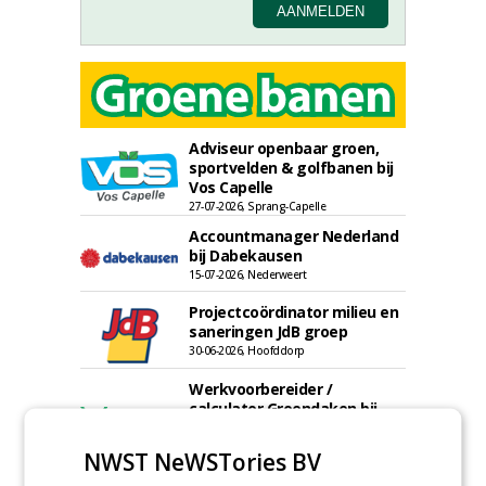
Adviseur openbaar groen,
sportvelden & golfbanen bij
Vos Capelle
27-07-2026, Sprang-Capelle
Accountmanager Nederland
bij Dabekausen
15-07-2026, Nederweert
Projectcoördinator milieu en
saneringen JdB groep
30-06-2026, Hoofddorp
Werkvoorbereider /
calculator Groendaken bij
Wallaard
30-06-2026, Noordeloos
NWST NeWSTories BV
European Tree Worker bij