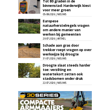
Tot 80 graden in de
binnenstad: Harderwijk kiest
voor meer groen
05-08-2026 | NIEUWS
Europese
natuurherstelregels vragen
om andere manier van
werken bij gemeenten
20-07-2026 | ARTIKEL
Schade aan gras door
trekker roept vragen op over
werkwijze bij droogte
31-07-2026 | NIEUWS
Droogte slaat steeds harder
toe: verzilting en
watertekort zetten ook
stadsbomen onder druk
22-07-2026 | NIEUWS