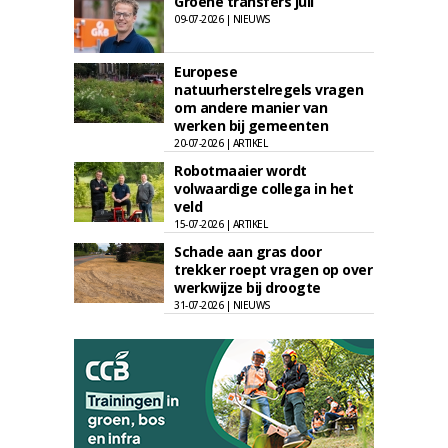
Groene transfers juli
09-07-2026 | NIEUWS
Europese
natuurherstelregels vragen
om andere manier van
werken bij gemeenten
20-07-2026 | ARTIKEL
Robotmaaier wordt
volwaardige collega in het
veld
15-07-2026 | ARTIKEL
Schade aan gras door
trekker roept vragen op over
werkwijze bij droogte
31-07-2026 | NIEUWS