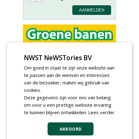
Adviseur openbaar groen,
sportvelden & golfbanen bij
NWST NeWSTories BV
Vos Capelle
27-07-2026, Sprang-Capelle
Om goed in staat te zijn onze website aan
Contractmanager
te passen aan de wensen en interesses
Oeverprogramma bij
van de bezoeker, maken wij gebruik van
Provincie Flevoland
cookies.
23-07-2026
Deze gegevens zijn voor ons van belang
Accountmanager Nederland
om voor u een prettige website ervaring
bij Dabekausen
15-07-2026, Nederweert
te kunnen blijven ontwikkelen.
Lees verder
Projectcoördinator milieu en
saneringen JdB groep
AKKOORD
30-06-2026, Hoofddorp