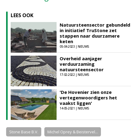
LEES OOK
Natuursteensector gebundeld
in initiatief TruStone zet
stappen naar duurzamere
keten
05-04-2023 | NIEUWS
Overheid aanjager
verduurzaming
natuursteensector
17-02-2022 | NIEUWS
'De Hovenier zien onze
vertegenwoordigers het
vaakst liggen'
14-05-2021 | NIEUWS
Stone Base B.V.
Michel Oprey & Beistervel...