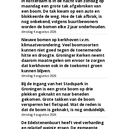
In Rotterdam is in de nacht van zondag op
maandag een grote tak afgebroken van
een boom. De tak kwam op een auto en
blokkeerde de weg. Hoe de tak afbrak, is
nog onbekend; volgens buurtbewoners
worden de bomen elke 2 jaar onderhouden.
dinsdag 4 augustus 2026
Nieuwe bomen op kerkhoven i.v.m.
klimaatverandering. Veel boomsoorten
kunnen niet goed tegen de toenemende
hitte en droogte. Groninger Kerken neemt
daarom maatregelen om ervoor te zorgen
dat kerkhoven ook in de toekomst groen
kunnen blijven.
dinsdag 4 augustus 2026
Bij de ingang van het Stadspark in
Groningen is een grote boom op drie
plekken geknakt en naar beneden
gekomen. Grote takken van de boom
versperren het fietspad. Wat de reden is
dat de boom is geknakt, is nog onduidelijk.
dinsdag 4 augustus 2026
De Edelstenenbuurt heeft veel verharding
en relatief weinig groen. De gemeente