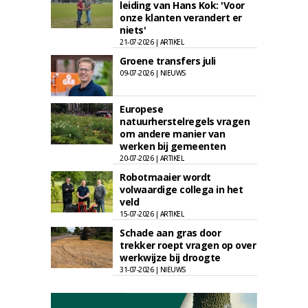
leiding van Hans Kok: 'Voor
onze klanten verandert er
niets'
21-07-2026 | ARTIKEL
Groene transfers juli
09-07-2026 | NIEUWS
Europese
natuurherstelregels vragen
om andere manier van
werken bij gemeenten
20-07-2026 | ARTIKEL
Robotmaaier wordt
volwaardige collega in het
veld
15-07-2026 | ARTIKEL
Schade aan gras door
trekker roept vragen op over
werkwijze bij droogte
31-07-2026 | NIEUWS