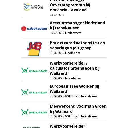
Oeverprogramma bij
Provincie Flevoland
23-07-2026
Accountmanager Nederland
bij Dabekausen
15-07-2026, Nederweert
Projectcoördinator milieu en
saneringen JdB groep
30-06-2026, Hoofddorp
Werkvoorbereider /
calculator Groendaken bij
Wallaard
30-06-2026, Noordeloos
European Tree Worker bij
Wallaard
30-06-2026, 80 km rond Noordeloos
Meewerkend Voorman Groen
bij Wallaard
30-06-2026, 80 km rond Noordeloos
Werkvoorbereider