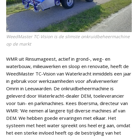
WeedMaster TC-Vision is de slimste onkruidbeheermachine
op de markt
WMR uit Rinsumageest, actief in grond-, weg- en
waterbouw, milieuwerken en sloop en renovatie, heeft de
WeedMaster TC-Vision van Waterkracht inmiddels een jaar
in gebruik voor werkzaamheden voor afvalverwerker
Omrin in Leeuwarden. De onkruidbeheermachine is
geleverd door Waterkracht-dealer DEM, toeleverancier
voor tuin- en parkmachines. Kees Boersma, directeur van
WMR: 'We nemen al langere tijd diverse machines af van
DEM. We hebben goede ervaringen met elkaar. Het
systeem met heet water spreekt ons heel erg aan, omdat
het een sterke invloed heeft op de bestrijding van het