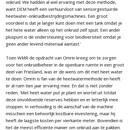
onkruid. We hadden al wel ervaring met deze methode,
want DEM heeft een verhuurvloot van sensorgestuurde
heetwater-onkruidbestrijdingsmachines. Een groot
voordeel is dat je langer kunt doen met een tank omdat je
het hete water alleen op het onkruid zelf spuit. Een ander
pluspunt is de ondersteuning voor biodiversiteit omdat je
geen ander levend materiaal aantast.'
Toen WMR de opdracht van Omrin kreeg om te zorgen
voor het onkruidbeheer in de openbare ruimte in een groot
deel van Friesland, was er de wens om dit met heet water
te doen. Omrin is fan van de heetwatermethode en heeft
er al ruim tien jaar ervaring mee. En dat is niet zonder
reden. 'Met heet water put je plant en wortel uit totdat
deze onvoldoende reserves hebben en er letterlijk mee
stoppen. In verhouding is de aanschaf van de machine
misschien een behoorlijk kostbare investering, maar hij
heeft de laagste kosten per vierkante meter. Bovendien is
het de meest efficiënte manier om onkruid aan te pakken.