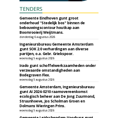
TENDERS
Gemeente Eindhoven gunt groot
onderhoud ''Stedelijk bos'' binnen de
bebouwingscontour houtkap aan
Boomrooierij Weijtmans.
donderdag 6 augustus 2026
Ingenieursbureau Gemeente Amsterdam
gunt SOK 2.0 verhardingen aan diverse
partijen, o.a. Gebr. Griekspoor.
woensdag 5 augustus 2026
Irado gunt schoffelwerkzaamheden onder
verzwaarde omstandigheden aan
Bodegraven Flex.
woensdag 5 augustus 2026
Gemeente Amsterdam, Ingenieursbureau
gunt AI 2024-0210 raamovereenkomst
ecologisch beheer aan De Jong Zuurmond,
Struunhoeve, Jos Scholman Groen en
Dolmans Wieringen Prins.
woensdag 5 augustus 2026
Gemeente Leidschendam-Voorburg gunt