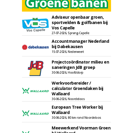
Adviseur openbaar groen,
sportvelden & golfbanen bij
Vos Capelle
27-07-2026, Sprang-Capelle
Accountmanager Nederland
bij Dabekausen
15-07-2026, Nederweert
Projectcoördinator milieu en
saneringen JdB groep
30-06-2026, Hoofddorp
Werkvoorbereider /
calculator Groendaken bij
Wallaard
30-06-2026, Noordeloos
European Tree Worker bij
Wallaard
30-06-2026, 80 km rond Noordeloos
Meewerkend Voorman Groen