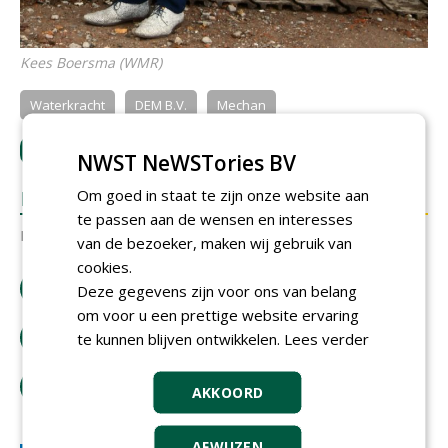
Kees Boersma (WMR)
Waterkracht
DEM B.V.
Mechan
LOGIN
met je e-mailadres om te reageren.
NWST NeWSTories BV
Om goed in staat te zijn onze website aan
REACTIES
te passen aan de wensen en interesses
Er zijn nog geen reacties.
van de bezoeker, maken wij gebruik van
cookies.
download artikel
Deze gegevens zijn voor ons van belang
om voor u een prettige website ervaring
bestel tijdschrift
te kunnen blijven ontwikkelen.
Lees verder
tip de redactie
AKKOORD
AFWIJZEN