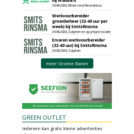
bij Wallaard
30-06-2026, 80 km rond Noordeloos
Werkvoorbereider
groenbeheer (32-40 uur per
week) bij SmitsRinsma
24-06-2026, Zutphen en op project locatie
Ervaren werkvoorbereider
(32-40 uur) bij SmitsRinsma
24-06-2026, Zutphen
meer Groene Banen
GREEN OUTLET
Iedereen kan gratis kleine advertenties