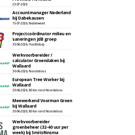
23-07-2026
Accountmanager Nederland
bij Dabekausen
15-07-2026, Nederweert
Projectcoördinator milieu en
saneringen JdB groep
30-06-2026, Hoofddorp
Werkvoorbereider /
calculator Groendaken bij
Wallaard
30-06-2026, Noordeloos
European Tree Worker bij
Wallaard
30-06-2026, 80 km rond Noordeloos
Meewerkend Voorman Groen
bij Wallaard
30-06-2026, 80 km rond Noordeloos
Werkvoorbereider
groenbeheer (32-40 uur per
week) bij SmitsRinsma