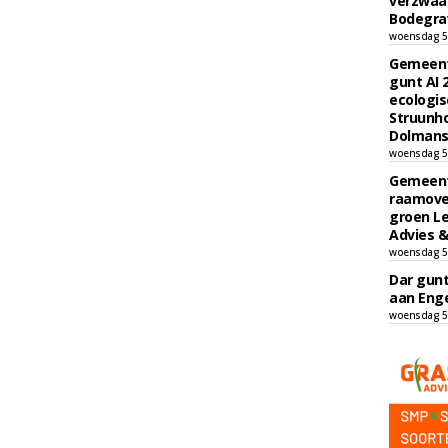
verzwaa
Bodegrav
woensdag 5
Gemeent
gunt AI
ecologis
Struunho
Dolmans 
woensdag 5
Gemeent
raamove
groen L
Advies &
woensdag 5
Dar gun
aan Enge
woensdag 5