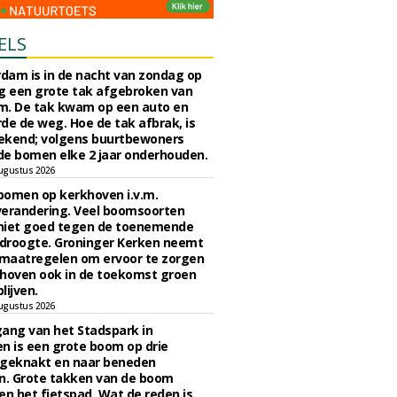
ELS
rdam is in de nacht van zondag op
 een grote tak afgebroken van
m. De tak kwam op een auto en
de de weg. Hoe de tak afbrak, is
ekend; volgens buurtbewoners
e bomen elke 2 jaar onderhouden.
ugustus 2026
bomen op kerkhoven i.v.m.
verandering. Veel boomsoorten
niet goed tegen de toenemende
 droogte. Groninger Kerken neemt
maatregelen om ervoor te zorgen
hoven ook in de toekomst groen
lijven.
ugustus 2026
ngang van het Stadspark in
n is een grote boom op drie
 geknakt en naar beneden
. Grote takken van de boom
en het fietspad. Wat de reden is