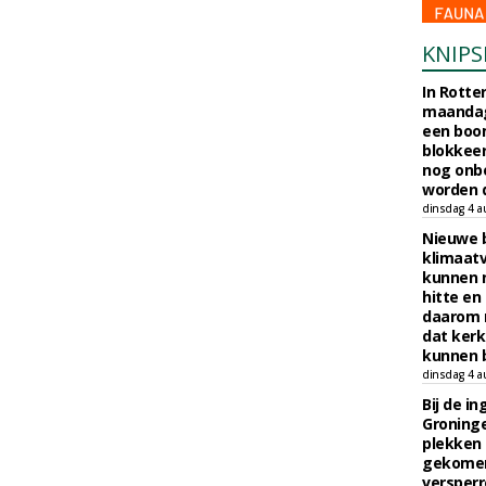
KNIPS
In Rotte
maandag
een boo
blokkeer
nog onb
worden d
dinsdag 4 a
Nieuwe 
klimaat
kunnen 
hitte en
daarom 
dat kerk
kunnen b
dinsdag 4 a
Bij de i
Groninge
plekken
gekomen
versperr