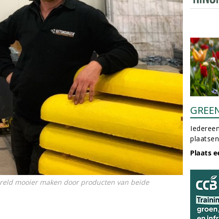
GREE
Iedereen
plaatsen
Plaats e
reld mooier maken door producten van beide