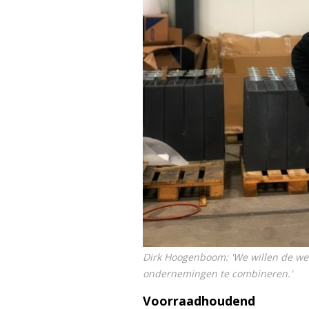
Dirk Hoogenboom: 'We willen de we
ondernemingen te combineren.'
Voorraadhoudend