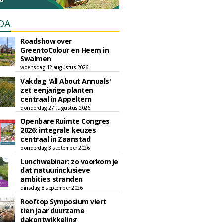
DA
Roadshow over
GreentoColour en Heem in
Swalmen
woensdag 12 augustus 2026
Vakdag 'All About Annuals'
zet eenjarige planten
centraal in Appeltern
donderdag 27 augustus 2026
Openbare Ruimte Congres
2026: integrale keuzes
centraal in Zaanstad
donderdag 3 september 2026
Lunchwebinar: zo voorkom je
dat natuurinclusieve
ambities stranden
dinsdag 8 september 2026
Rooftop Symposium viert
tien jaar duurzame
dakontwikkeling