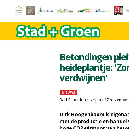
Betondingen pleit
heideplantje: 'Zo
verdwijnen'
NIEUWS
Ralf Pijnenburg
, vrijdag 17 novembe
Dirk Hoogenboom is eigenaa
met de productie en handel
hoge CO2-uitstoot van beton