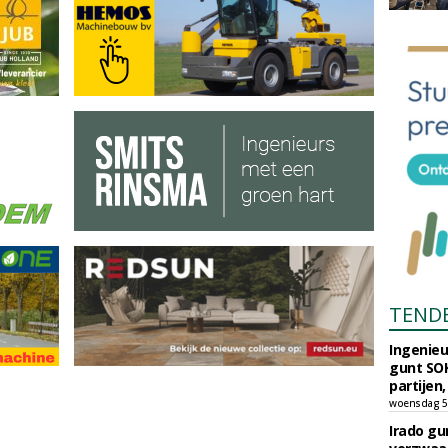
TEND
Ingenie
gunt SOK
partijen,
woensdag 5
Irado g