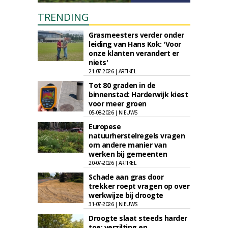
TRENDING
Grasmeesters verder onder
leiding van Hans Kok: 'Voor
onze klanten verandert er
niets'
21-07-2026 | ARTIKEL
Tot 80 graden in de
binnenstad: Harderwijk kiest
voor meer groen
05-08-2026 | NIEUWS
Europese
natuurherstelregels vragen
om andere manier van
werken bij gemeenten
20-07-2026 | ARTIKEL
Schade aan gras door
trekker roept vragen op over
werkwijze bij droogte
31-07-2026 | NIEUWS
Droogte slaat steeds harder
toe: verzilting en