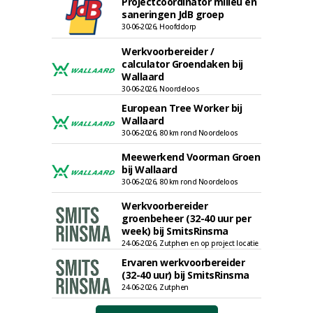
Projectcoördinator milieu en
saneringen JdB groep
30-06-2026, Hoofddorp
Werkvoorbereider /
calculator Groendaken bij
Wallaard
30-06-2026, Noordeloos
European Tree Worker bij
Wallaard
30-06-2026, 80 km rond Noordeloos
Meewerkend Voorman Groen
bij Wallaard
30-06-2026, 80 km rond Noordeloos
Werkvoorbereider
groenbeheer (32-40 uur per
week) bij SmitsRinsma
24-06-2026, Zutphen en op project locatie
Ervaren werkvoorbereider
(32-40 uur) bij SmitsRinsma
24-06-2026, Zutphen