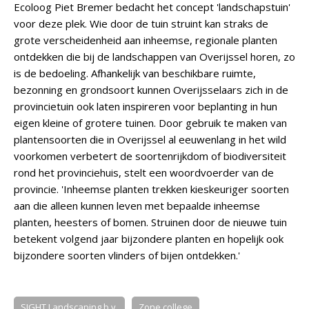
Ecoloog Piet Bremer bedacht het concept 'landschapstuin'
voor deze plek. Wie door de tuin struint kan straks de
grote verscheidenheid aan inheemse, regionale planten
ontdekken die bij de landschappen van Overijssel horen, zo
is de bedoeling. Afhankelijk van beschikbare ruimte,
bezonning en grondsoort kunnen Overijsselaars zich in de
provincietuin ook laten inspireren voor beplanting in hun
eigen kleine of grotere tuinen. Door gebruik te maken van
plantensoorten die in Overijssel al eeuwenlang in het wild
voorkomen verbetert de soortenrijkdom of biodiversiteit
rond het provinciehuis, stelt een woordvoerder van de
provincie. 'Inheemse planten trekken kieskeuriger soorten
aan die alleen kunnen leven met bepaalde inheemse
planten, heesters of bomen. Struinen door de nieuwe tuin
betekent volgend jaar bijzondere planten en hopelijk ook
bijzondere soorten vlinders of bijen ontdekken.'
SIGHT Landscaping b.v.
Zone.college