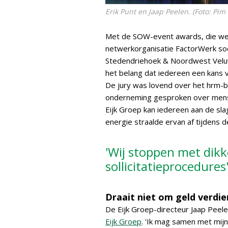
Erik Punt en Jaap Peelen. (Foto: Pim
Met de SOW-event awards, die werd
netwerkorganisatie FactorWerk so
Stedendriehoek & Noordwest Veluw
het belang dat iedereen een kans 
De jury was lovend over het hrm-b
onderneming gesproken over menseli
Eijk Groep kan iedereen aan de slag
energie straalde ervan af tijdens 
'Wij stoppen met dikk
sollicitatieprocedures
Draait niet om geld verdi
De Eijk Groep-directeur Jaap Pee
Eijk Groep
. 'Ik mag samen met mijn