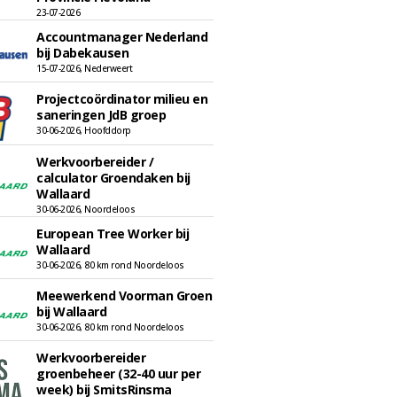
23-07-2026
Accountmanager Nederland
bij Dabekausen
15-07-2026, Nederweert
Projectcoördinator milieu en
saneringen JdB groep
30-06-2026, Hoofddorp
Werkvoorbereider /
calculator Groendaken bij
Wallaard
30-06-2026, Noordeloos
European Tree Worker bij
Wallaard
30-06-2026, 80 km rond Noordeloos
Meewerkend Voorman Groen
bij Wallaard
30-06-2026, 80 km rond Noordeloos
Werkvoorbereider
groenbeheer (32-40 uur per
week) bij SmitsRinsma