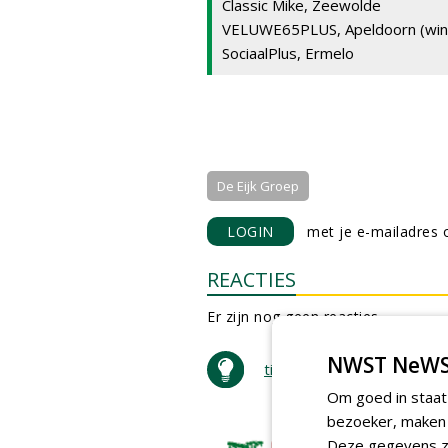
Classic Mike, Zeewolde
VELUWE65PLUS, Apeldoorn (win
SociaalPlus, Ermelo
De Eijk Groep
LOGIN
met je e-mailadres o
REACTIES
Er zijn nog geen reacties.
NWST NeWS
tip de redactie
Om goed in staat
bezoeker, maken w
Deze gegevens zi