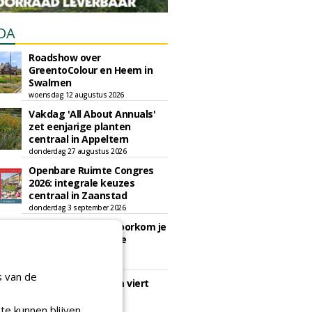
DA
Roadshow over
GreentoColour en Heem in
Swalmen
woensdag 12 augustus 2026
Vakdag 'All About Annuals'
zet eenjarige planten
centraal in Appeltern
donderdag 27 augustus 2026
Openbare Ruimte Congres
2026: integrale keuzes
centraal in Zaanstad
donderdag 3 september 2026
Lunchwebinar: zo voorkom je
dat natuurinclusieve
ambities stranden
dinsdag 8 september 2026
s van de
Rooftop Symposium viert
tien jaar duurzame
dakontwikkeling
te kunnen blijven