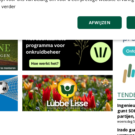
 verder
AFWIJZEN
TEND
Ingenie
gunt SOK
partijen,
woensdag 5
Irado g