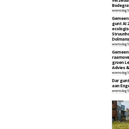
verzwaa
Bodegrav
woensdag 5
Gemeent
gunt AI
ecologis
Struunho
Dolmans 
woensdag 5
Gemeent
raamove
groen L
Advies &
woensdag 5
Dar gun
aan Enge
woensdag 5