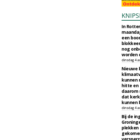
KNIPS
In Rotte
maandag
een boo
blokkeer
nog onb
worden d
dinsdag 4 a
Nieuwe 
klimaat
kunnen 
hitte en
daarom 
dat kerk
kunnen b
dinsdag 4 a
Bij de i
Groninge
plekken
gekomen
versperr