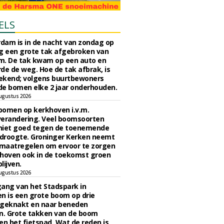
ELS
rdam is in de nacht van zondag op
 een grote tak afgebroken van
m. De tak kwam op een auto en
de de weg. Hoe de tak afbrak, is
ekend; volgens buurtbewoners
e bomen elke 2 jaar onderhouden.
ugustus 2026
bomen op kerkhoven i.v.m.
verandering. Veel boomsoorten
niet goed tegen de toenemende
 droogte. Groninger Kerken neemt
maatregelen om ervoor te zorgen
hoven ook in de toekomst groen
lijven.
ugustus 2026
ngang van het Stadspark in
n is een grote boom op drie
 geknakt en naar beneden
. Grote takken van de boom
en het fietspad. Wat de reden is