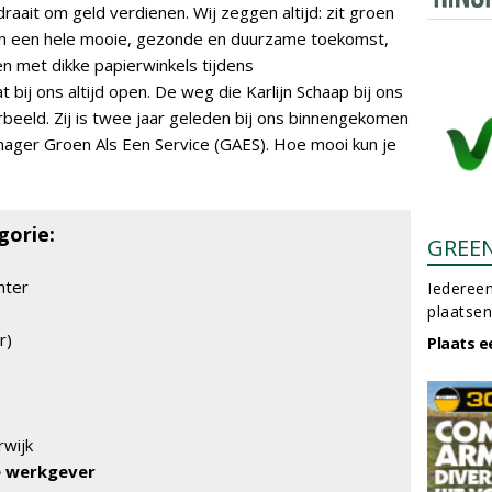
draait om geld verdienen. Wij zeggen altijd: zit groen
an een hele mooie, gezonde en duurzame toekomst,
n met dikke papierwinkels tijdens
t bij ons altijd open. De weg die Karlijn Schaap bij ons
rbeeld. Zij is twee jaar geleden bij ons binnengekomen
anager Groen Als Een Service (GAES). Hoe mooi kun je
gorie:
GREE
nter
Iedereen
plaatsen
r)
Plaats e
rwijk
e werkgever