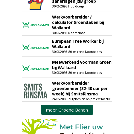
saneringen JdB groep
30-06-2026, Hoofddorp
Werkvoorbereider /
calculator Groendaken bij
Wallaard
30-06-2026, Noordeloos
European Tree Worker bij
Wallaard
30-06-2026, 80 km rond Noordeloos
Meewerkend Voorman Groen
bij Wallaard
30-06-2026, 80 km rond Noordeloos
Werkvoorbereider
groenbeheer (32-40 uur per
week) bij SmitsRinsma
24-06-2026, Zutphen en op project locatie
meer Groene Banen