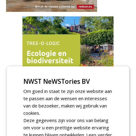
NWST NeWSTories BV
Om goed in staat te zijn onze website aan
te passen aan de wensen en interesses
Meld je aan voor onze digitale
van de bezoeker, maken wij gebruik van
nieuwsbrief.
cookies.
Deze gegevens zijn voor ons van belang
om voor u een prettige website ervaring
te kunnen blijven ontwikkelen.
Lees verder