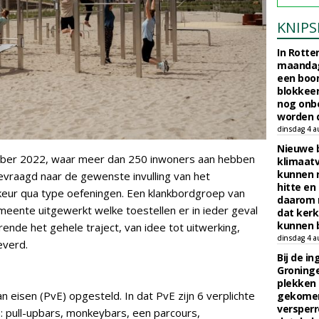
KNIPS
In Rotte
maandag
een boo
blokkeer
nog onb
worden d
dinsdag 4 a
Nieuwe 
mber 2022, waar meer dan 250 inwoners aan hebben
klimaat
kunnen 
vraagd naar de gewenste invulling van het
hitte en
rkeur qua type oefeningen. Een klankbordgroep van
daarom 
ente uitgewerkt welke toestellen er in ieder geval
dat kerk
kunnen b
nde het gehele traject, van idee tot uitwerking,
dinsdag 4 a
everd.
Bij de i
Groninge
plekken
n eisen (PvE) opgesteld. In dat PvE zijn 6 verplichte
gekomen
versperr
 pull-upbars, monkeybars, een parcours,