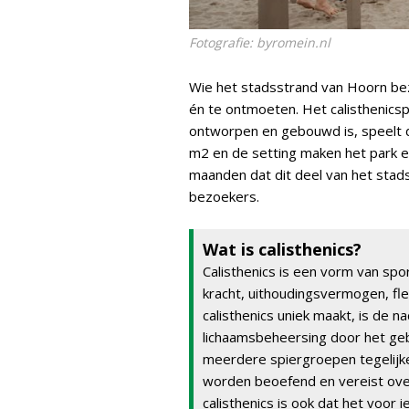
Fotografie: byromein.nl
Wie het stadsstrand van Hoorn be
én te ontmoeten. Het calisthenics
ontworpen en gebouwd is, speelt da
m2 en de setting maken het park e
maanden dat dit deel van het stad
bezoekers.
Wat is calisthenics?
Calisthenics is een vorm van spo
kracht, uithoudingsvermogen, flex
calisthenics uniek maakt, is de n
lichaamsbeheersing door het gebr
meerdere spiergroepen tegelijker
worden beoefend en vereist ove
calisthenics is ook dat het voor 