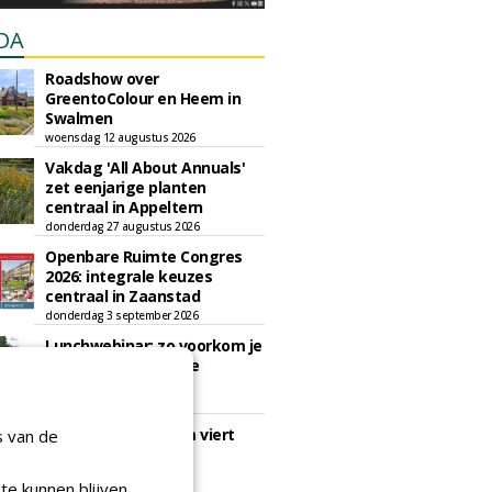
DA
Roadshow over
GreentoColour en Heem in
Swalmen
woensdag 12 augustus 2026
Vakdag 'All About Annuals'
zet eenjarige planten
centraal in Appeltern
donderdag 27 augustus 2026
Openbare Ruimte Congres
2026: integrale keuzes
centraal in Zaanstad
donderdag 3 september 2026
Lunchwebinar: zo voorkom je
dat natuurinclusieve
ambities stranden
dinsdag 8 september 2026
Rooftop Symposium viert
s van de
tien jaar duurzame
dakontwikkeling
te kunnen blijven