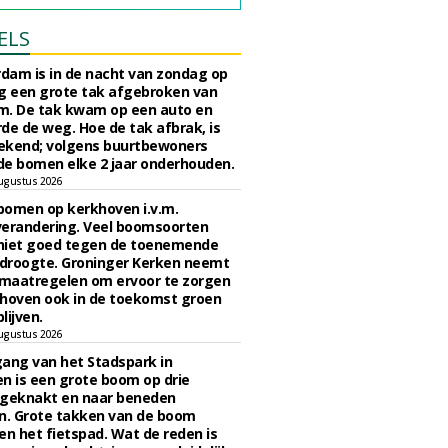
ELS
rdam is in de nacht van zondag op
 een grote tak afgebroken van
m. De tak kwam op een auto en
de de weg. Hoe de tak afbrak, is
ekend; volgens buurtbewoners
e bomen elke 2 jaar onderhouden.
ugustus 2026
bomen op kerkhoven i.v.m.
verandering. Veel boomsoorten
niet goed tegen de toenemende
 droogte. Groninger Kerken neemt
maatregelen om ervoor te zorgen
hoven ook in de toekomst groen
lijven.
ugustus 2026
ngang van het Stadspark in
n is een grote boom op drie
 geknakt en naar beneden
. Grote takken van de boom
en het fietspad. Wat de reden is