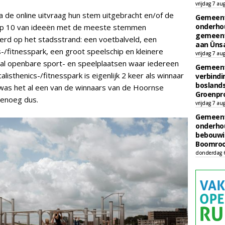
vrijdag 7 au
de online uitvraag hun stem uitgebracht en/of de
Gemeent
onderhou
top 10 van ideeën met de meeste stemmen
gemeent
erd op het stadsstrand: een voetbalveld, een
aan Ünsa
s-/fitnesspark, een groot speelschip en kleinere
vrijdag 7 au
maal openbare sport- en speelplaatsen waar iedereen
Gemeent
listhenics-/fitnesspark is eigenlijk 2 keer als winnaar
verbind
boslands
was het al een van de winnaars van de Hoornse
Groenpr
genoeg dus.
vrijdag 7 au
Gemeent
onderhou
bebouwi
Boomrooi
donderdag 