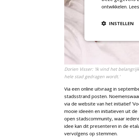
ontwikkelen.
Lees
INSTELLEN
Dorien Visser: 'Ik vind het belangri
hele stad gedragen wordt.'
Via een online uitvraag in septem
stadsstrand posten. Noemenswaard
via de website van het initiatief 'Vo
mooie ideeën en initiatieven uit de
open stadscommunity, waar iedere
idee kan dit presenteren in de et
vervolgens op stemmen.