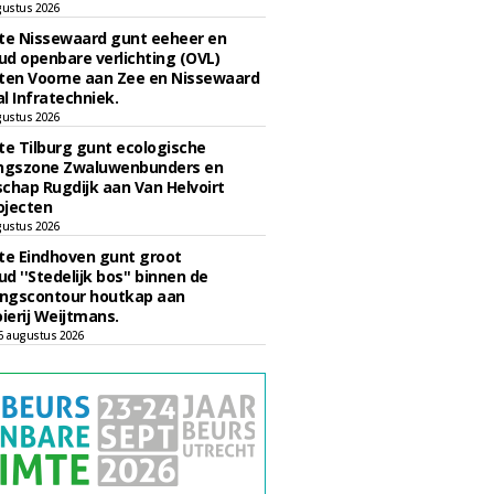
gustus 2026
e Nissewaard gunt eeheer en
d openbare verlichting (OVL)
en Voorne aan Zee en Nissewaard
l Infratechniek.
gustus 2026
e Tilburg gunt ecologische
ingszone Zwaluwenbunders en
chap Rugdijk aan Van Helvoirt
ojecten
gustus 2026
e Eindhoven gunt groot
d ''Stedelijk bos'' binnen de
ngscontour houtkap aan
erij Weijtmans.
6 augustus 2026