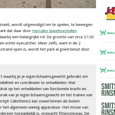
zoekt, wordt uitgenodigd om te spelen, te bewegen
park dat daar door
Hercules Speeltoestellen
arbij een belangrijke rol. De grootte van circa 2.120
en echte eyecatcher. Meer zelfs, want in de 2
sstrand open is, wordt het park al goed benut door
rt waarbij je je eigen lichaamsgewicht gebruikt om
ibiliteit en coördinatie te ontwikkelen. Wat
adruk op het ontwikkelen van functionele kracht en
uik van je eigen lichaamsgewicht en het trainen van
tijd. Calisthenics kan zowel binnen als buiten
r het algemeen weinig apparatuur. Het mooie van
iedereen toegankelijk is, ongeacht fitnessniveau. De