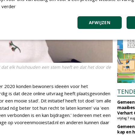
 verder
AFWIJZEN
jk dat elk huishouden een stem heeft en dat het door de
ber 2020 konden bewoners ideeën voor het
TEND
ig is dat deze online uitvraag heeft plaatsgevonden
or een mooie stad'. Dit initiatief heeft tot doel 'om alle
Gemeent
maaibes
 stad nóg beter tot hun recht te laten komen' via 'een
Verhart 
en verbonden is en kan bijdragen.' Iedereen met een
vrijdag 7 au
alage op vooreenmooiestad.nl en anderen kunnen daar
Gemeent
kap en h