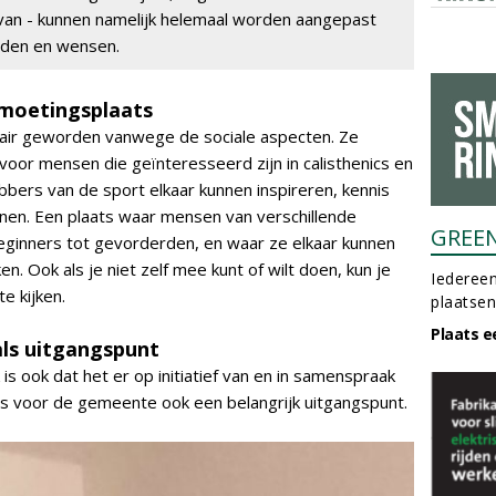
ervan - kunnen namelijk helemaal worden aangepast
heden en wensen.
tmoetingsplaats
lair geworden vanwege de sociale aspecten. Ze
oor mensen die geïnteresseerd zijn in calisthenics en
bers van de sport elkaar kunnen inspireren, kennis
nen. Een plaats waar mensen van verschillende
GREE
eginners tot gevorderden, en waar ze elkaar kunnen
. Ook als je niet zelf mee kunt of wilt doen, kun je
Iedereen
e kijken.
plaatsen
Plaats e
ls uitgangspunt
is ook dat het er op initiatief van en in samenspraak
 voor de gemeente ook een belangrijk uitgangspunt.