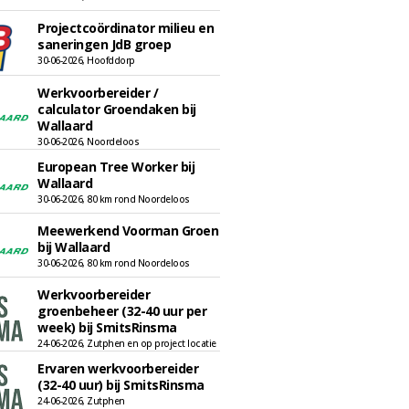
Projectcoördinator milieu en
saneringen JdB groep
30-06-2026, Hoofddorp
Werkvoorbereider /
calculator Groendaken bij
Wallaard
30-06-2026, Noordeloos
European Tree Worker bij
Wallaard
30-06-2026, 80 km rond Noordeloos
Meewerkend Voorman Groen
bij Wallaard
30-06-2026, 80 km rond Noordeloos
Werkvoorbereider
groenbeheer (32-40 uur per
week) bij SmitsRinsma
24-06-2026, Zutphen en op project locatie
Ervaren werkvoorbereider
(32-40 uur) bij SmitsRinsma
24-06-2026, Zutphen