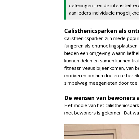
oefeningen - en de intensiteit 
aan ieders individuele mogelijk
Calisthenicsparken als on
Calisthenicsparken zijn mede popu
fungeren als ontmoetingsplaatsen v
bieden een omgeving waarin liefheb
kunnen delen en samen kunnen trai
fitnessniveaus bijeenkomen, van b
motiveren om hun doelen te bereiken
simpelweg meegenieten door toe t
De wensen van bewoners a
Het mooie van het calisthenicspark 
met bewoners is gekomen. Dat was