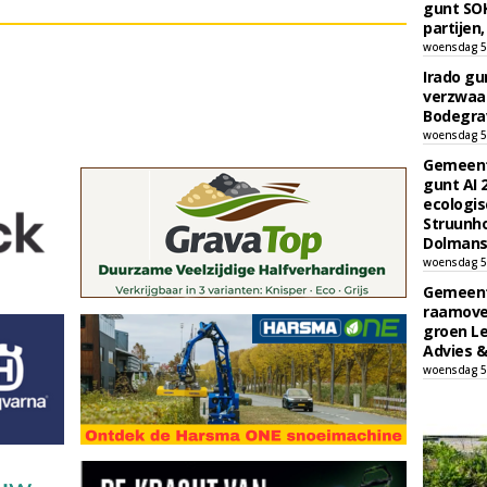
gunt SOK
partijen,
woensdag 5
Irado g
verzwaa
Bodegrav
woensdag 5
Gemeent
gunt AI
ecologis
Struunho
Dolmans 
woensdag 5
Gemeent
raamove
groen L
Advies &
woensdag 5