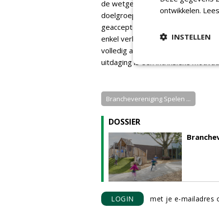
de wetgeving wordt erkend dat risi
ontwikkelen.
Lees
doelgroep herkenbaar en aanvaardb
geaccepteerd risico gezien. Blijven
INSTELLEN
enkel verbrijzelen, is niet aanvaa
volledig achter. Wat volwassenen r
uitdaging is een intrinsieke motiva
Branchevereniging Spelen ...
DOSSIER
Branche
LOGIN
met je e-mailadres o