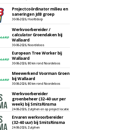
Projectcoördinator milieu en
saneringen JdB groep
30-06-2026, Hoofddorp
Werkvoorbereider /
calculator Groendaken bij
Wallaard
30-06-2026, Noordeloos
European Tree Worker bij
Wallaard
30-06-2026, 80 km rond Noordeloos
Meewerkend Voorman Groen
bij Wallaard
30-06-2026, 80 km rond Noordeloos
Werkvoorbereider
groenbeheer (32-40 uur per
week) bij SmitsRinsma
24-06-2026, Zutphen en op project locatie
Ervaren werkvoorbereider
(32-40 uur) bij SmitsRinsma
24-06-2026, Zutphen