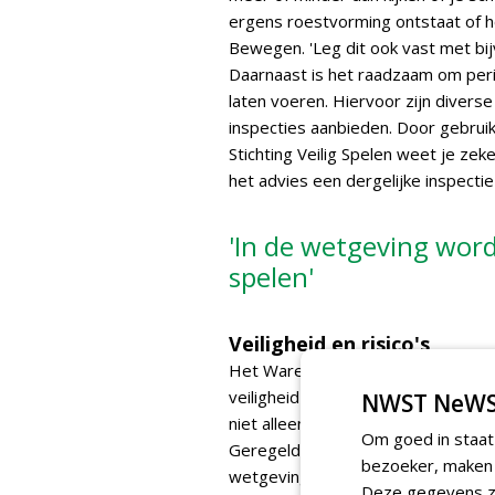
ergens roestvorming ontstaat of h
Bewegen. 'Leg dit ook vast met bi
Daarnaast is het raadzaam om peri
laten voeren. Hiervoor zijn diverse
inspecties aanbieden. Door gebruik
Stichting Veilig Spelen weet je ze
het advies een dergelijke inspectie 
'In de wetgeving wordt
spelen'
Veiligheid en risico's
Het Warenwetbesluit attractie- en
veiligheid in, op en rondom attract
NWST NeWS
niet alleen betrekking op het toes
Om goed in staat
Geregeld komen bij de branchevere
bezoeker, maken w
wetgeving 'niets meer mag' of 'alle 
Deze gegevens zi