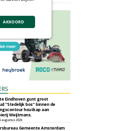
vrijdag 18 september 2026
AKKOORD
ERS
e Eindhoven gunt groot
d ''Stedelijk bos'' binnen de
ngscontour houtkap aan
erij Weijtmans.
6 augustus 2026
ursbureau Gemeente Amsterdam