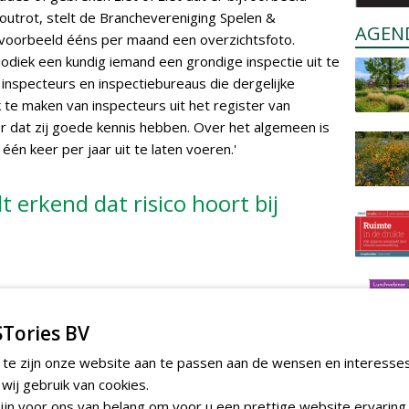
outrot, stelt de Branchevereniging Spelen &
AGEN
jvoorbeeld ééns per maand een overzichtsfoto.
odiek een kundig iemand een grondige inspectie uit te
 inspecteurs en inspectiebureaus die dergelijke
 te maken van inspecteurs uit het register van
ker dat zij goede kennis hebben. Over het algemeen is
één keer per jaar uit te laten voeren.'
 erkend dat risico hoort bij
 speeltoestellen is in 1997 in werking getreden om de
ies en speeltoestellen te verbeteren. Dit besluit heeft
Tories BV
tel zelf, maar ook op de directe omgeving ervan.
 te zijn onze website aan te passen aan de wensen en interesse
niging reacties binnen dat men denkt dat door de
ij gebruik van cookies.
uitdaging verdwijnt'. 'Dat is gelukkig niet het geval. In
jn voor ons van belang om voor u een prettige website ervaring 