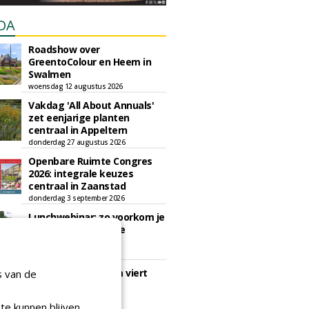
DA
Roadshow over
GreentoColour en Heem in
Swalmen
woensdag 12 augustus 2026
Vakdag 'All About Annuals'
zet eenjarige planten
centraal in Appeltern
donderdag 27 augustus 2026
Openbare Ruimte Congres
2026: integrale keuzes
centraal in Zaanstad
donderdag 3 september 2026
Lunchwebinar: zo voorkom je
dat natuurinclusieve
ambities stranden
dinsdag 8 september 2026
Rooftop Symposium viert
s van de
tien jaar duurzame
dakontwikkeling
te kunnen blijven