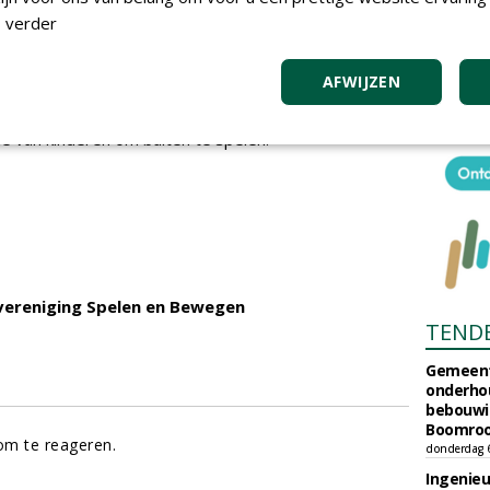
co hoort bij spelen. De risico's moeten wel voor de
 verder
aar zijn. Af en toe een been breken wordt als
d letsel, zoals bijvoorbeeld een oog kwijtraken of een
AFWIJZEN
rdbaar. Vanuit de Branchevereniging staan we daar
isico's noemen, noemen kinderen uitdaging. En
tie van kinderen om buiten te spelen.'
vereniging Spelen en Bewegen
TEND
Gemeent
onderhou
bebouwi
Boomrooi
m te reageren.
donderdag 
Ingenie