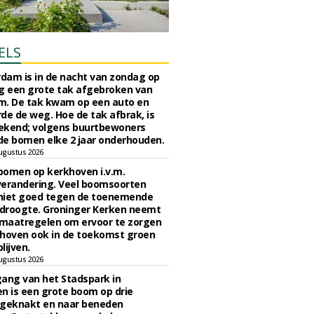
ELS
rdam is in de nacht van zondag op
 een grote tak afgebroken van
m. De tak kwam op een auto en
de de weg. Hoe de tak afbrak, is
ekend; volgens buurtbewoners
e bomen elke 2 jaar onderhouden.
ugustus 2026
bomen op kerkhoven i.v.m.
verandering. Veel boomsoorten
niet goed tegen de toenemende
 droogte. Groninger Kerken neemt
maatregelen om ervoor te zorgen
hoven ook in de toekomst groen
lijven.
ugustus 2026
ngang van het Stadspark in
n is een grote boom op drie
 geknakt en naar beneden