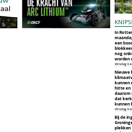
KNIPS
In Rotte
maandag
een boo
blokkeer
nog onb
worden d
dinsdag 4 a
Nieuwe 
klimaat
kunnen 
hitte en
daarom 
dat kerk
kunnen b
dinsdag 4 a
Bij de i
Groninge
plekken