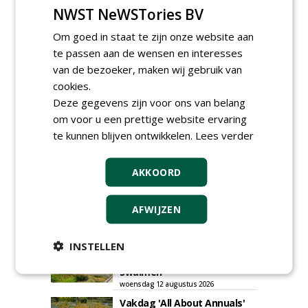
NWST NeWSTories BV
GREEN OUTLET
Om goed in staat te zijn onze website aan
te passen aan de wensen en interesses
Iedereen kan gratis kleine advertenties
van de bezoeker, maken wij gebruik van
plaatsen via zijn eigen account.
cookies.
Plaats een gratis advertentie
Deze gegevens zijn voor ons van belang
om voor u een prettige website ervaring
te kunnen blijven ontwikkelen.
Lees verder
AKKOORD
AFWIJZEN
AGENDA
INSTELLEN
Roadshow over
GreentoColour en Heem in
Swalmen
woensdag 12 augustus 2026
Vakdag 'All About Annuals'