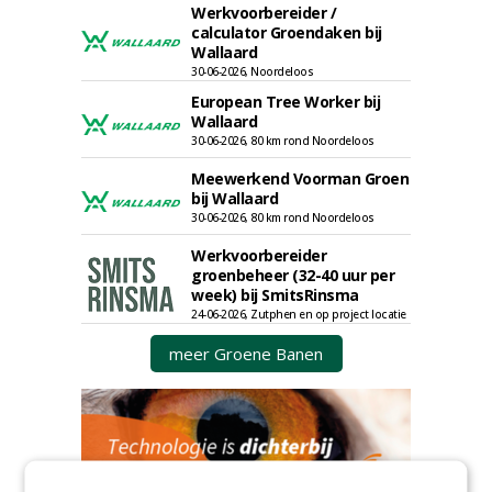
Werkvoorbereider /
calculator Groendaken bij
Wallaard
30-06-2026, Noordeloos
European Tree Worker bij
Wallaard
30-06-2026, 80 km rond Noordeloos
Meewerkend Voorman Groen
bij Wallaard
30-06-2026, 80 km rond Noordeloos
Werkvoorbereider
groenbeheer (32-40 uur per
week) bij SmitsRinsma
24-06-2026, Zutphen en op project locatie
meer Groene Banen