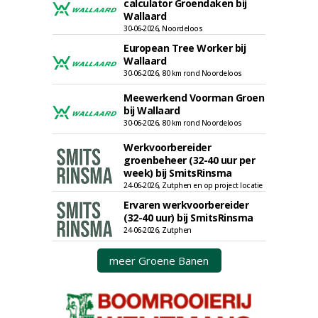
calculator Groendaken bij
Wallaard
30-06-2026, Noordeloos
European Tree Worker bij
Wallaard
30-06-2026, 80 km rond Noordeloos
Meewerkend Voorman Groen
bij Wallaard
30-06-2026, 80 km rond Noordeloos
Werkvoorbereider
groenbeheer (32-40 uur per
week) bij SmitsRinsma
24-06-2026, Zutphen en op project locatie
Ervaren werkvoorbereider
(32-40 uur) bij SmitsRinsma
24-06-2026, Zutphen
meer Groene Banen