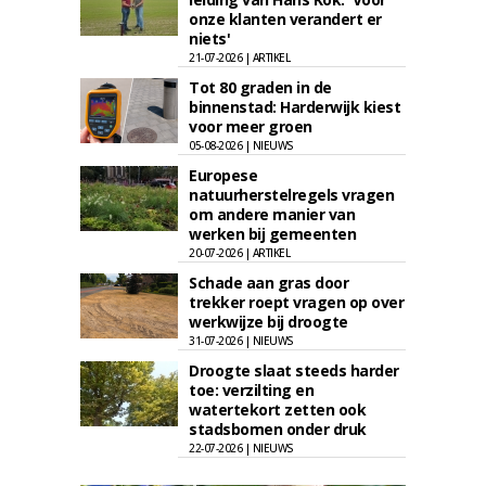
onze klanten verandert er
niets'
21-07-2026 | ARTIKEL
Tot 80 graden in de
binnenstad: Harderwijk kiest
voor meer groen
05-08-2026 | NIEUWS
Europese
natuurherstelregels vragen
om andere manier van
werken bij gemeenten
20-07-2026 | ARTIKEL
Schade aan gras door
trekker roept vragen op over
werkwijze bij droogte
31-07-2026 | NIEUWS
Droogte slaat steeds harder
toe: verzilting en
watertekort zetten ook
stadsbomen onder druk
22-07-2026 | NIEUWS