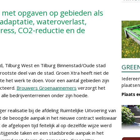
 met opgaven op gebieden als
tadaptatie, wateroverlast,
tress, CO2-reductie en de
d, Tilburg West en Tilburg Binnenstad/Oude stad
GREE
rootste deel van de stad. Groen Xtra heeft niet de
Iedereen
te het werk te doen. Voor een aantal gebieden zijn
plaatsen
acteerd.
Brouwers Groenaannemers
verzorgt het
Plaats e
lle bedrijventerreinen onder zijn hoede.
 realisatie bij de afdeling Ruimtelijke Uitvoering van
t de beoogde aanpak in het nieuwe contract weliswaar
 de afgelopen tijd feitelijk al op dezelfde wijze werd
ijgende taken en een stadsbrede aanpak in het