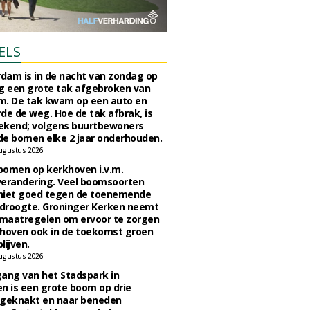
ELS
rdam is in de nacht van zondag op
 een grote tak afgebroken van
m. De tak kwam op een auto en
de de weg. Hoe de tak afbrak, is
ekend; volgens buurtbewoners
e bomen elke 2 jaar onderhouden.
ugustus 2026
bomen op kerkhoven i.v.m.
verandering. Veel boomsoorten
niet goed tegen de toenemende
 droogte. Groninger Kerken neemt
maatregelen om ervoor te zorgen
hoven ook in de toekomst groen
lijven.
ugustus 2026
ngang van het Stadspark in
n is een grote boom op drie
 geknakt en naar beneden