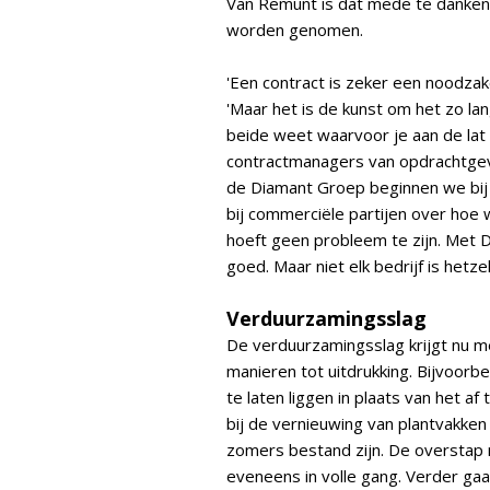
Van Remunt is dat mede te danken 
worden genomen.
'Een contract is zeker een noodzak
'Maar het is de kunst om het zo lang
beide weet waarvoor je aan de lat 
contractmanagers van opdrachtgeve
de Diamant Groep beginnen we bij
bij commerciële partijen over hoe 
hoeft geen probleem te zijn. Met
goed. Maar niet elk bedrijf is hetzel
Verduurzamingsslag
De verduurzamingsslag krijgt nu me
manieren tot uitdrukking. Bijvoorbe
te laten liggen in plaats van het 
bij de vernieuwing van plantvakke
zomers bestand zijn. De overstap n
eveneens in volle gang. Verder ga