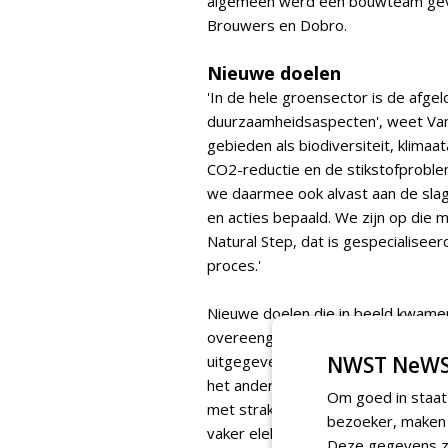
algemeen werd een bouwteam gev
Brouwers en Dobro.
Nieuwe doelen
'In de hele groensector is de afg
duurzaamheidsaspecten', weet Va
gebieden als biodiversiteit, klimaa
CO2-reductie en de stikstofproblem
we daarmee ook alvast aan de sla
en acties bepaald. We zijn op die
Natural Step, dat is gespecialiseer
proces.'
Nieuwe doelen die in beeld kwame
overeengekomen bestaande budge
uitgegeven, dienden in overleg ke
NWST NeWS
het ander levert wat op. We zijn 
Om goed in staat
met strak afgestoken kanten naar 
bezoeker, maken w
vaker elektrisch gereedschap. Nu 
Deze gegevens zi