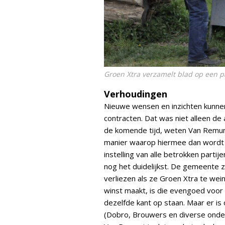
Groen Xtra verzamelt blad op een 
Verhoudingen
Nieuwe wensen en inzichten kunnen 
contracten. Dat was niet alleen de
de komende tijd, weten Van Remunt
manier waarop hiermee dan wordt o
instelling van alle betrokken parti
nog het duidelijkst. De gemeente z
verliezen als ze Groen Xtra te we
winst maakt, is die evengoed voo
dezelfde kant op staan. Maar er i
(Dobro, Brouwers en diverse ond