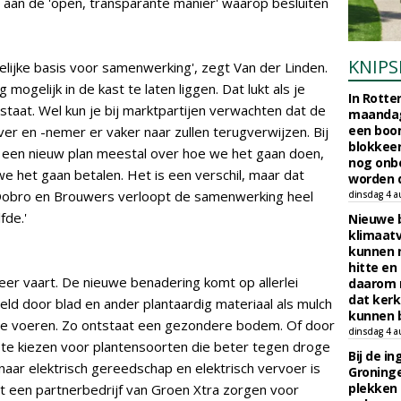
aan de 'open, transparante manier' waarop besluiten
KNIPS
elijke basis voor samenwerking', zegt Van der Linden.
 mogelijk in de kast te laten liggen. Dat lukt als je
In Rotte
staat. Wel kun je bij marktpartijen verwachten dat de
maandag
een boo
r en -nemer er vaker naar zullen terugverwijzen. Bij
blokkeer
 een nieuw plan meestal over hoe we het gaan doen,
nog onb
we het gaan betalen. Het is een verschil, maar dat
worden d
 Dobro en Brouwers verloopt de samenwerking heel
dinsdag 4 a
fde.'
Nieuwe 
klimaat
kunnen 
hitte en
er vaart. De nieuwe benadering komt op allerlei
daarom 
dat kerk
eld door blad en ander plantaardig materiaal als mulch
kunnen b
af te voeren. Zo ontstaat een gezondere bodem. Of door
dinsdag 4 a
n te kiezen voor plantensoorten die beter tegen droge
Bij de i
aar elektrisch gereedschap en elektrisch vervoer is
Groninge
plekken
at een partnerbedrijf van Groen Xtra zorgen voor