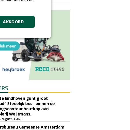
vrijdag 18 september 2026
AKKOORD
ERS
e Eindhoven gunt groot
d ''Stedelijk bos'' binnen de
ngscontour houtkap aan
erij Weijtmans.
6 augustus 2026
ursbureau Gemeente Amsterdam