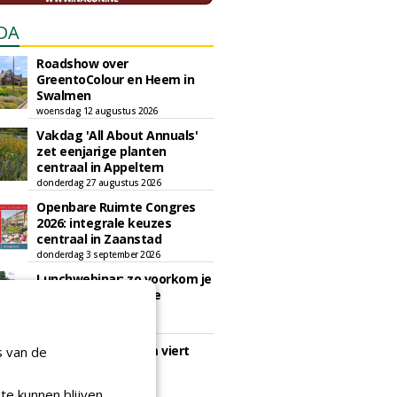
DA
Roadshow over
GreentoColour en Heem in
Swalmen
woensdag 12 augustus 2026
Vakdag 'All About Annuals'
zet eenjarige planten
centraal in Appeltern
donderdag 27 augustus 2026
Openbare Ruimte Congres
2026: integrale keuzes
centraal in Zaanstad
donderdag 3 september 2026
Lunchwebinar: zo voorkom je
dat natuurinclusieve
ambities stranden
dinsdag 8 september 2026
Rooftop Symposium viert
s van de
tien jaar duurzame
dakontwikkeling
te kunnen blijven