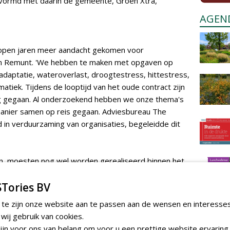
ormd met daarin de gemeente, Groen Xtra,
AGEN
elopen jaren meer aandacht gekomen voor
n Remunt. 'We hebben te maken met opgaven op
tadaptatie, wateroverlast, droogtestress, hittestress,
atiek. Tijdens de looptijd van het oude contract zijn
g gegaan. Al onderzoekend hebben we onze thema's
 manier samen op reis gegaan. Adviesbureau The
d in verduurzaming van organisaties, begeleidde dit
n, moesten nog wel worden gerealiseerd binnen het
t. Omdat geld maar één keer kan worden
uzes te worden gemaakt. 'Het een kost dan wat extra,
Tories BV
bijvoorbeeld overgegaan van kort gemaaide gazons
 te zijn onze website aan te passen aan de wensen en interesse
een meer natuurlijk beeld. Ook gebruiken we al steeds
ij gebruik van cookies.
de gemeente bereid is extra te investeren om Tilburg
jn voor ons van belang om voor u een prettige website ervaring 