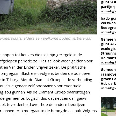
gunt SOK
partijen,
woensdag 5
Irado g
verzwaa
Bodegrav
woensdag 5
parkeerplaats, elders een welkome bodemverbeteraar
Gemeent
gunt AI
ecologis
Struunho
nopen tot keuzes die niet zijn geregeld in de
Dolmans 
 afgelopen periode zo. Het zal ook weer gelden voor
woensdag 5
 en Van der Linden vrijwel zeker. De praktische
Gemeent
mgegaan, illustreert volgens beiden de positieve
raamove
groen L
jen in Tilburg. Met de Diamant Groep is de verhouding
Advies &
ou als eigenaar zelf opdraaien voor eventuele
woensdag 5
inig zou gunnen. Als de Diamant Groep daarentegen
r de gemeente. Logisch dus dat neuzen dan gauw
s ook tevredenheid over hoe de andere bedrijven
eraannemers) meegaan in de beoogde aanpak. Volgens