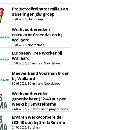
Projectcoördinator milieu en
saneringen JdB groep
30-06-2026, Hoofddorp
Werkvoorbereider /
calculator Groendaken bij
Wallaard
30-06-2026, Noordeloos
European Tree Worker bij
Wallaard
30-06-2026, 80 km rond Noordeloos
Meewerkend Voorman Groen
bij Wallaard
30-06-2026, 80 km rond Noordeloos
Werkvoorbereider
groenbeheer (32-40 uur per
week) bij SmitsRinsma
24-06-2026, Zutphen en op project locatie
Ervaren werkvoorbereider
(32-40 uur) bij SmitsRinsma
24-06-2026, Zutphen