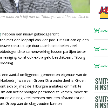
 toont zich blij met de Tilburgse ambities om flink te
g
hebben een nieuw gebiedsgericht
n met een looptijd van vier jaar. Dit sluit aan op een
t nieuwe contract zijn duurzaamheidsdoelen veel
gebiedsgerichte samenwerking tussen partijen beter
 reiniging komt ook extra geld beschikbaar. Tilburg
edoeling.
t een aantal omliggende gemeenten eigenaar van de
ikkelbedrijf waarvan Groen Xtra onderdeel is. Groen
t zich blij met de Tilburgse ambities om flink te
. Om aan het benodigde personeel te komen, moet de
nt er zijn nog veel mensen met een afstand tot de
ant Groep aan de slag zouden kunnen.