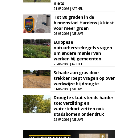
niets'
21-07-2026 | ARTIKEL
Tot 80 graden in de
binnenstad: Harderwijk kiest
voor meer groen
05-08-2026 | NIEUWS
Europese
natuurherstelregels vragen
om andere manier van
werken bij gemeenten
20-07-2026 | ARTIKEL
Schade aan gras door
trekker roept vragen op over
werkwijze bij droogte
31-07-2026 | NIEUWS
Droogte slaat steeds harder
toe: verzilting en
watertekort zetten ook
stadsbomen onder druk
22-07-2026 | NIEUWS