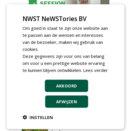
NWST NeWSTories BV
Om goed in staat te zijn onze website aan
GREEN OUTLET
te passen aan de wensen en interesses
van de bezoeker, maken wij gebruik van
Iedereen kan gratis kleine advertenties
cookies.
plaatsen via zijn eigen account.
Deze gegevens zijn voor ons van belang
Plaats een gratis advertentie
om voor u een prettige website ervaring
te kunnen blijven ontwikkelen.
Lees verder
AKKOORD
AFWIJZEN
AGENDA
INSTELLEN
Roadshow over
GreentoColour en Heem in