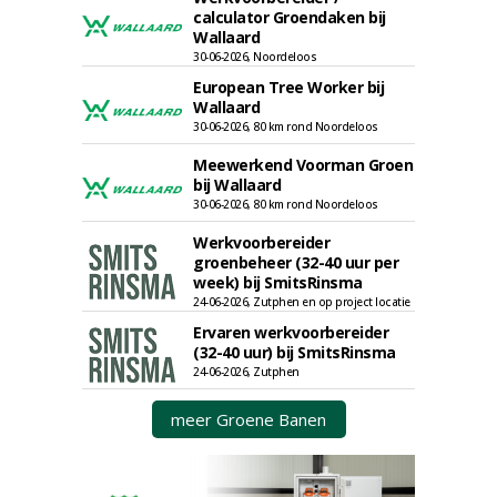
calculator Groendaken bij
Wallaard
30-06-2026, Noordeloos
European Tree Worker bij
Wallaard
30-06-2026, 80 km rond Noordeloos
Meewerkend Voorman Groen
bij Wallaard
30-06-2026, 80 km rond Noordeloos
Werkvoorbereider
groenbeheer (32-40 uur per
week) bij SmitsRinsma
24-06-2026, Zutphen en op project locatie
Ervaren werkvoorbereider
(32-40 uur) bij SmitsRinsma
24-06-2026, Zutphen
meer Groene Banen