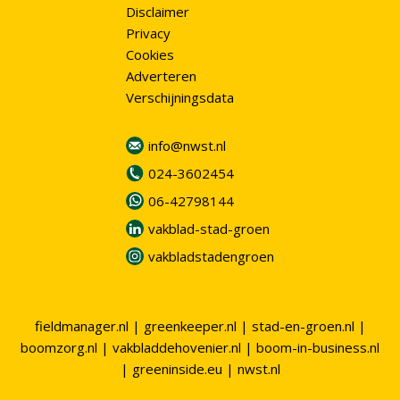
Disclaimer
Privacy
Cookies
Adverteren
Verschijningsdata
info@nwst.nl
024-3602454
06-42798144
vakblad-stad-groen
vakbladstadengroen
fieldmanager.nl
|
greenkeeper.nl
|
stad-en-groen.nl
|
boomzorg.nl
|
vakbladdehovenier.nl
|
boom-in-business.nl
|
greeninside.eu
|
nwst.nl