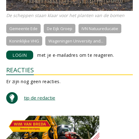
De scheppen staan klaar voor het planten van de bomen
Gemeente Ede
De Eijk Groep
IVN Natuureducatie
Koninklijke VHG
Wageningen University and...
LOGIN
met je e-mailadres om te reageren.
REACTIES
Er zijn nog geen reacties.
tip de redactie