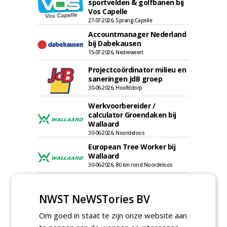
sportvelden & golfbanen bij
Vos Capelle
27-07-2026, Sprang-Capelle
Accountmanager Nederland
bij Dabekausen
15-07-2026, Nederweert
Projectcoördinator milieu en
saneringen JdB groep
30-06-2026, Hoofddorp
Werkvoorbereider /
calculator Groendaken bij
Wallaard
30-06-2026, Noordeloos
European Tree Worker bij
Wallaard
30-06-2026, 80 km rond Noordeloos
Meewerkend Voorman Groen
bij Wallaard
NWST NeWSTories BV
30-06-2026, 80 km rond Noordeloos
Om goed in staat te zijn onze website aan
Werkvoorbereider
groenbeheer (32-40 uur per