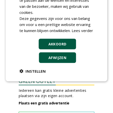
te passen aan de wensen en interesses
week) bij SmitsRinsma
van de bezoeker, maken wij gebruik van
24-06-2026, Zutphen en op project locatie
cookies.
Ervaren werkvoorbereider
Deze gegevens zijn voor ons van belang
(32-40 uur) bij SmitsRinsma
om voor u een prettige website ervaring
24-06-2026, Zutphen
te kunnen blijven ontwikkelen.
Lees verder
meer Groene Banen
AKKOORD
AFWIJZEN
INSTELLEN
GREEN OUTLET
Iedereen kan gratis kleine advertenties
plaatsen via zijn eigen account.
Plaats een gratis advertentie