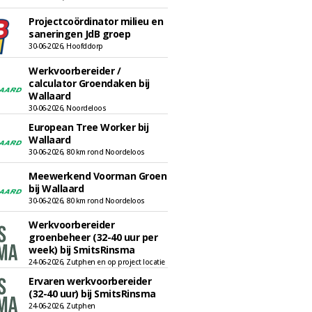
Projectcoördinator milieu en
saneringen JdB groep
30-06-2026, Hoofddorp
Werkvoorbereider /
calculator Groendaken bij
Wallaard
30-06-2026, Noordeloos
European Tree Worker bij
Wallaard
30-06-2026, 80 km rond Noordeloos
Meewerkend Voorman Groen
bij Wallaard
30-06-2026, 80 km rond Noordeloos
Werkvoorbereider
groenbeheer (32-40 uur per
week) bij SmitsRinsma
24-06-2026, Zutphen en op project locatie
Ervaren werkvoorbereider
(32-40 uur) bij SmitsRinsma
24-06-2026, Zutphen