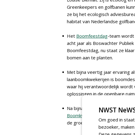
Greenkeepers en golfbanen kunn
ze bij het ecologisch adviesbur
habitat van Nederlandse golfban
Het
Boomfeestdag
-team wordt 
acht jaar als Boswachter Publiek
Boomfeestdag, nu staat ze klaar
bomen aan te planten.
Met bijna veertig jaar ervaring al
laanboomkwekerijen is boomdesk
waar hij verantwoordelijk word
oplossingen in de openbare ruim
Na bijna drie jaar als scholings
NWST NeWS
Boomkwekerij
gaat Robert Soesm
Om goed in staat
de groene en agrarische sector i
bezoeker, maken w
Deze gegevens zi