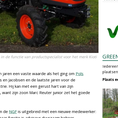
GREE
in de functie van productspecialist voor het merk Kioti
Iedereen
plaatsen
en jaren een vaste waarde als het ging om
Pols
Plaats e
en Jacobsen en de laatste jaren voor de
rie. Hij kan met een gerust hart van zijn
 want zijn zoon Marc Reuter junior zet het goede
an de
NGF
is uitgebreid met een nieuwe medewerker:
n haar functie is adviseur duurzaam beheer.