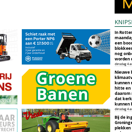
KNIPS
In Rotte
maandag
een boo
blokkeer
nog onb
worden d
dinsdag 4 a
Nieuwe 
klimaat
kunnen 
hitte en
daarom 
dat kerk
kunnen b
dinsdag 4 a
Bij de i
Groninge
plekken