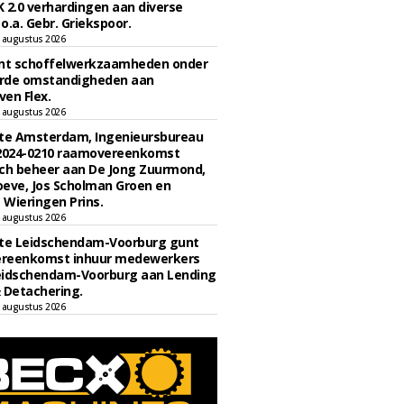
 2.0 verhardingen aan diverse
 o.a. Gebr. Griekspoor.
 augustus 2026
unt schoffelwerkzaamheden onder
rde omstandigheden aan
en Flex.
 augustus 2026
e Amsterdam, Ingenieursbureau
 2024-0210 raamovereenkomst
ch beheer aan De Jong Zuurmond,
eve, Jos Scholman Groen en
Wieringen Prins.
 augustus 2026
e Leidschendam-Voorburg gunt
reenkomst inhuur medewerkers
eidschendam-Voorburg aan Lending
 Detachering.
 augustus 2026