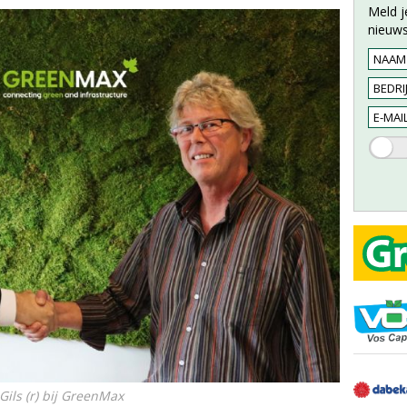
Meld j
nieuws
ils (r) bij GreenMax