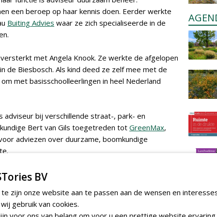
en een beroep op haar kennis doen. Eerder werkte
AGEN
eau
Buiting Advies
waar ze zich specialiseerde in de
en.
versterkt met Angela Knook. Ze werkte de afgelopen
 in de Biesbosch. Als kind deed ze zelf mee met de
 om met basisschoolleerlingen in heel Nederland
s adviseur bij verschillende straat-, park- en
undige Bert van Gils toegetreden tot
GreenMax
,
t voor adviezen over duurzame, boomkundige
te.
consulent te hebben gewerkt bij
Talentboom
Tories BV
an aan de slag bij Actor, Bureau voor sectoradvies in
 te zijn onze website aan te passen aan de wensen en interesse
n de functie Beleidsadviseur Arbeidsmarkt.
ij gebruik van cookies.
jn voor ons van belang om voor u een prettige website ervaring 