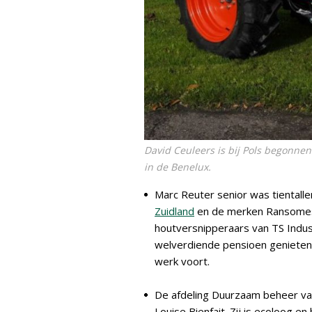
David Ceuleers is bij Pols begonnen 
in de Benelux.
Marc Reuter senior was tientall
Zuidland
en de merken Ransomes 
houtversnipperaars van TS Indust
welverdiende pensioen genieten,
werk voort.
De afdeling Duurzaam beheer v
Louise Bienfait. Zij is ecoloog e