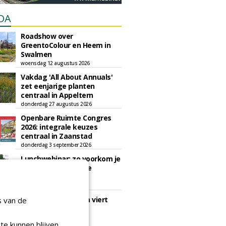
DA
Roadshow over
GreentoColour en Heem in
Swalmen
woensdag 12 augustus 2026
Vakdag 'All About Annuals'
zet eenjarige planten
centraal in Appeltern
donderdag 27 augustus 2026
Openbare Ruimte Congres
2026: integrale keuzes
centraal in Zaanstad
donderdag 3 september 2026
Lunchwebinar: zo voorkom je
dat natuurinclusieve
ambities stranden
dinsdag 8 september 2026
Rooftop Symposium viert
s van de
tien jaar duurzame
dakontwikkeling
te kunnen blijven