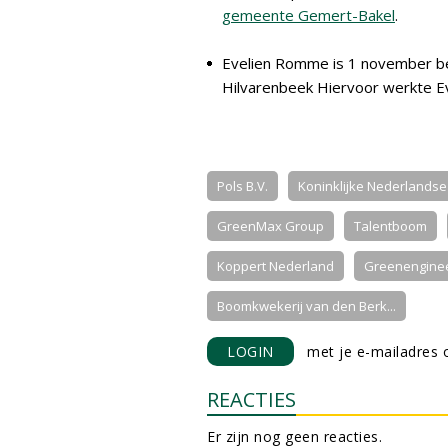
gemeente Gemert-Bakel
.
Evelien Romme is 1 november b
Hilvarenbeek Hiervoor werkte Ev
Pols B.V.
Koninklijke Nederlandse 
GreenMax Group
Talentboom
Koppert Nederland
Greenengine
Boomkwekerij van den Berk...
LOGIN
met je e-mailadres o
REACTIES
Er zijn nog geen reacties.