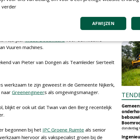
n in de functie van productspecialist voor het merk
 verder
 meer dan 10 jaar ervaring in het vak en is de opvolger
taan focust op de merken Ransomes Jacobsen en
AFWIJZEN
na 16,5 jaar
Vredo Dodewaard
voor een nieuwe
 Van Vuuren machines.
end van Pieter van Dongen als Teamleider Sierteelt
ties werkzaam te zijn geweest in de Gemeente Nijkerk,
 naar
Greenengineer
s als omgevingsmanager.
TEND
Gemeent
l, blijkt er ook uit dat Twan van den Berg recentelijk
onderhou
r.
bebouwi
Boomrooi
donderdag 
er begonnen bij het
IPC Groene Ruimte
als senior
Ingenie
erkzaam hiervoor als vakspecialist groen bij de