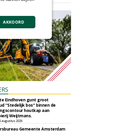
vrijdag 18 september 2026
AKKOORD
ERS
e Eindhoven gunt groot
d ''Stedelijk bos'' binnen de
ngscontour houtkap aan
erij Weijtmans.
6 augustus 2026
ursbureau Gemeente Amsterdam