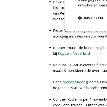
David Ceuleers is bij
Pols
begonne
ontwikkelen.
Lees
Kioti in de Benelux. Hij heeft al
van Peter Jansen die zich voor
INSTELLEN
Wessex International.
Pieter Teunis Hoogland verruilt 
uitdaging als sales director van
Koppert maakt de benoeming bek
bij
Koppert Nederland
.
Na bijna 24 jaar in diverse func
maakt Simon Meere de overstap
Dat
Greenengineer
groeit als koo
begonnen is als werkvoorbereide
Günther Rutten is per 1 novemb
consulent|trainer. Günther was w