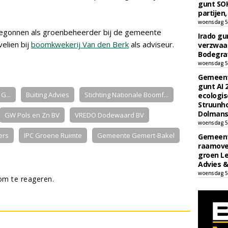
gunt SOK
partijen,
woensdag 5
egonnen als groenbeheerder bij de gemeente
Irado g
elien bij
boomkwekerij Van den Berk
als adviseur.
verzwaa
Bodegrav
woensdag 5
Gemeent
gunt AI
G...
Buiting Advies
Stichting Nationale Boomf...
ecologis
Struunho
Dolmans 
GW Pols en Zn BV
VREDO Dodewaard BV
woensdag 5
ers
IPC Groene Ruimte
Gemeente Gemert-Bakel
Gemeent
raamove
groen L
Advies &
woensdag 5
m te reageren.