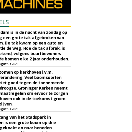
ELS
rdam is in de nacht van zondag op
 een grote tak afgebroken van
m. De tak kwam op een auto en
de de weg. Hoe de tak afbrak, is
ekend; volgens buurtbewoners
e bomen elke 2 jaar onderhouden.
ugustus 2026
bomen op kerkhoven i.v.m.
verandering. Veel boomsoorten
niet goed tegen de toenemende
 droogte. Groninger Kerken neemt
maatregelen om ervoor te zorgen
hoven ook in de toekomst groen
lijven.
ugustus 2026
ngang van het Stadspark in
n is een grote boom op drie
 geknakt en naar beneden