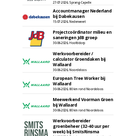
27-07-2026, Sprang-Capelle
Accountmanager Nederland
bij Dabekausen
15-07-2026, Nederweert
Projectcoördinator milieu en
saneringen JdB groep
30-06-2026, Hoofddorp
Werkvoorbereider /
calculator Groendaken bij
Wallaard
30-06-2026, Noordeloos
European Tree Worker bij
Wallaard
30-06-2026, 80 km rond Noordeloos
Meewerkend Voorman Groen
bij Wallaard
30-06-2026, 80 km rond Noordeloos
Werkvoorbereider
groenbeheer (32-40 uur per
week) bij SmitsRinsma