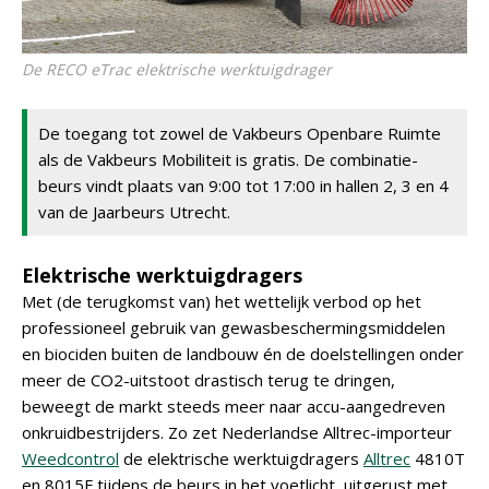
De RECO eTrac elektrische werktuigdrager
De toegang tot zowel de Vakbeurs Openbare Ruimte
als de Vakbeurs Mobiliteit is gratis. De combinatie-
beurs vindt plaats van 9:00 tot 17:00 in hallen 2, 3 en 4
van de Jaarbeurs Utrecht.
Elektrische werktuigdragers
Met (de terugkomst van) het wettelijk verbod op het
professioneel gebruik van gewasbeschermingsmiddelen
en biociden buiten de landbouw én de doelstellingen onder
meer de CO2-uitstoot drastisch terug te dringen,
beweegt de markt steeds meer naar accu-aangedreven
onkruidbestrijders. Zo zet Nederlandse Alltrec-importeur
Weedcontrol
de elektrische werktuigdragers
Alltrec
4810T
en 8015F tijdens de beurs in het voetlicht, uitgerust met