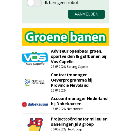
Adviseur openbaar groen,
sportvelden & golfbanen bij
Vos Capelle
27-07-2026, Sprang-Capelle
Contractmanager
Oeverprogramma bij
Provincie Flevoland
23-07-2026
Accountmanager Nederland
bij Dabekausen
15-07-2026, Nederweert
Projectcoördinator milieu en
saneringen JdB groep
30-06-2026, Hoofddorp