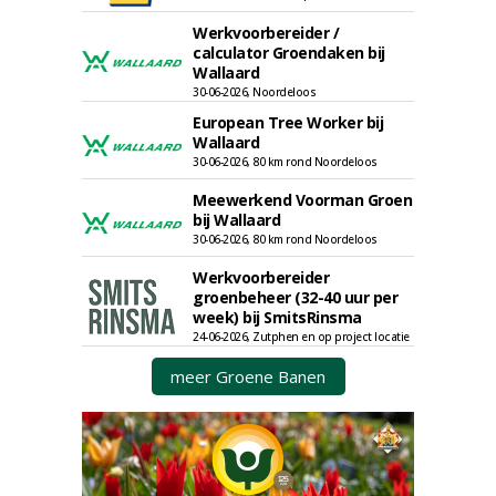
Werkvoorbereider /
calculator Groendaken bij
Wallaard
30-06-2026, Noordeloos
European Tree Worker bij
Wallaard
30-06-2026, 80 km rond Noordeloos
Meewerkend Voorman Groen
bij Wallaard
30-06-2026, 80 km rond Noordeloos
Werkvoorbereider
groenbeheer (32-40 uur per
week) bij SmitsRinsma
24-06-2026, Zutphen en op project locatie
meer Groene Banen