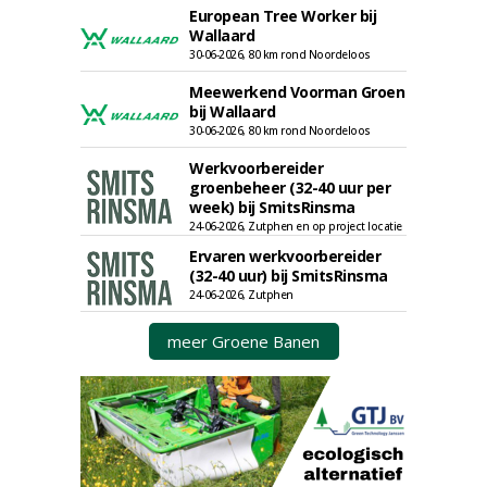
European Tree Worker bij
Wallaard
30-06-2026, 80 km rond Noordeloos
Meewerkend Voorman Groen
bij Wallaard
30-06-2026, 80 km rond Noordeloos
Werkvoorbereider
groenbeheer (32-40 uur per
week) bij SmitsRinsma
24-06-2026, Zutphen en op project locatie
Ervaren werkvoorbereider
(32-40 uur) bij SmitsRinsma
24-06-2026, Zutphen
meer Groene Banen