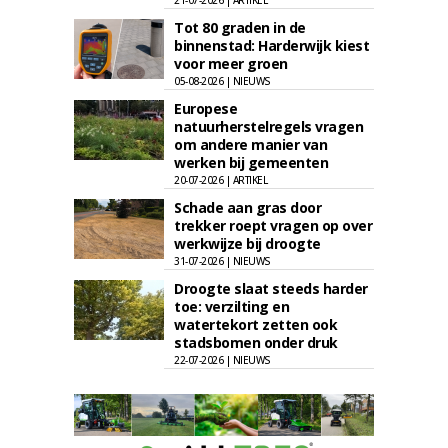
21-07-2026 | ARTIKEL
Tot 80 graden in de
binnenstad: Harderwijk kiest
voor meer groen
05-08-2026 | NIEUWS
Europese
natuurherstelregels vragen
om andere manier van
werken bij gemeenten
20-07-2026 | ARTIKEL
Schade aan gras door
trekker roept vragen op over
werkwijze bij droogte
31-07-2026 | NIEUWS
Droogte slaat steeds harder
toe: verzilting en
watertekort zetten ook
stadsbomen onder druk
22-07-2026 | NIEUWS