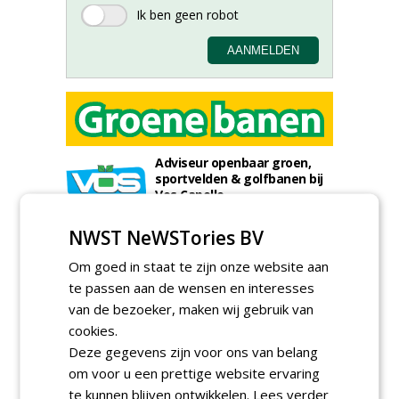
Adviseur openbaar groen,
sportvelden & golfbanen bij
Vos Capelle
27-07-2026, Sprang-Capelle
NWST NeWSTories BV
Accountmanager Nederland
bij Dabekausen
Om goed in staat te zijn onze website aan
15-07-2026, Nederweert
te passen aan de wensen en interesses
Projectcoördinator milieu en
van de bezoeker, maken wij gebruik van
saneringen JdB groep
cookies.
30-06-2026, Hoofddorp
Deze gegevens zijn voor ons van belang
Werkvoorbereider /
om voor u een prettige website ervaring
calculator Groendaken bij
Wallaard
te kunnen blijven ontwikkelen.
Lees verder