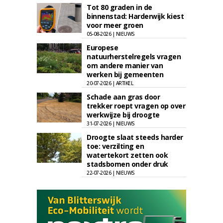
Tot 80 graden in de
binnenstad: Harderwijk kiest
voor meer groen
05-08-2026 | NIEUWS
Europese
natuurherstelregels vragen
om andere manier van
werken bij gemeenten
20-07-2026 | ARTIKEL
Schade aan gras door
trekker roept vragen op over
werkwijze bij droogte
31-07-2026 | NIEUWS
Droogte slaat steeds harder
toe: verzilting en
watertekort zetten ook
stadsbomen onder druk
22-07-2026 | NIEUWS