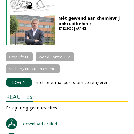
Nét gewend aan chemievrij
onkruidbeheer
17-12-2020 | ARTIKEL
CropLife NL
Weed Control B.V.
Stichting NCO (niet chemi...
LOGIN
met je e-mailadres om te reageren.
REACTIES
Er zijn nog geen reacties.
download artikel