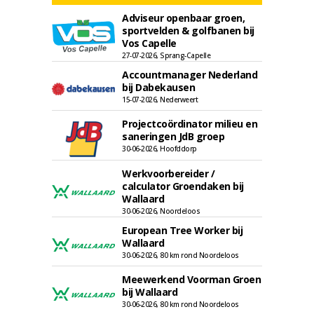
Adviseur openbaar groen,
sportvelden & golfbanen bij
Vos Capelle
27-07-2026, Sprang-Capelle
Accountmanager Nederland
bij Dabekausen
15-07-2026, Nederweert
Projectcoördinator milieu en
saneringen JdB groep
30-06-2026, Hoofddorp
Werkvoorbereider /
calculator Groendaken bij
Wallaard
30-06-2026, Noordeloos
European Tree Worker bij
Wallaard
30-06-2026, 80 km rond Noordeloos
Meewerkend Voorman Groen
bij Wallaard
30-06-2026, 80 km rond Noordeloos