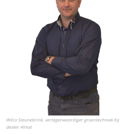
Wilco Steunebrink, vertegenwoordiger groentechniek bij
dealer Almat