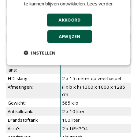
te kunnen blijven ontwikkelen.
Lees verder
Aanbevolen voor:
onkruidbestrijding
Gebruik:
gemiddeld tot intensief (pro's)
AKKOORD
Werkdruk:
0,5 - 50 bar
Wateropbrengst:
Tot 2 x 11 liter/minuut
AFWIJZEN
Mobiliteit:
verrijdbaar
Voeding:
accu, diesel (ook GTL, HVO
INSTELLEN
enz.)
Temperatuur aan de
99 °C
lans:
HD-slang:
2 x 15 meter op veerhaspel
Afmetingen:
(l x b x h) 1300 x 1000 x 1285
cm
Gewicht:
585 kilo
Antikalktank:
2 x 10 liter
Brandstoftank:
100 liter
Accu's:
2 x LiFePO4