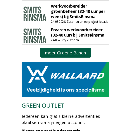
Werkvoorbereider
groenbeheer (32-40 uur per
week) bij SmitsRinsma
24-06-2026, Zutphen en op project locatie
Ervaren werkvoorbereider
(32-40 uur) bij SmitsRinsma
24-06-2026, Zutphen
meer Groene Banen
GREEN OUTLET
Iedereen kan gratis kleine advertenties
plaatsen via zijn eigen account.
Plaats een gratis advertentie