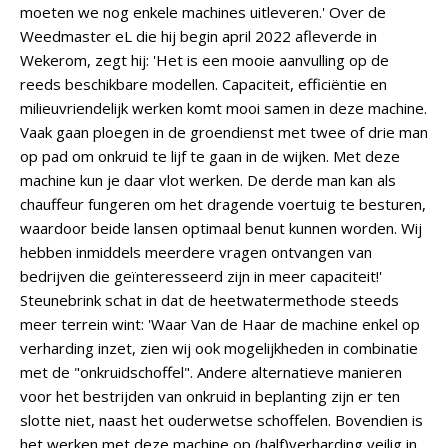
moeten we nog enkele machines uitleveren.' Over de
Weedmaster eL die hij begin april 2022 afleverde in
Wekerom, zegt hij: 'Het is een mooie aanvulling op de
reeds beschikbare modellen. Capaciteit, efficiëntie en
milieuvriendelijk werken komt mooi samen in deze machine.
Vaak gaan ploegen in de groendienst met twee of drie man
op pad om onkruid te lijf te gaan in de wijken. Met deze
machine kun je daar vlot werken. De derde man kan als
chauffeur fungeren om het dragende voertuig te besturen,
waardoor beide lansen optimaal benut kunnen worden. Wij
hebben inmiddels meerdere vragen ontvangen van
bedrijven die geïnteresseerd zijn in meer capaciteit!'
Steunebrink schat in dat de heetwatermethode steeds
meer terrein wint: 'Waar Van de Haar de machine enkel op
verharding inzet, zien wij ook mogelijkheden in combinatie
met de "onkruidschoffel". Andere alternatieve manieren
voor het bestrijden van onkruid in beplanting zijn er ten
slotte niet, naast het ouderwetse schoffelen. Bovendien is
het werken met deze machine op (half)verharding veilig in