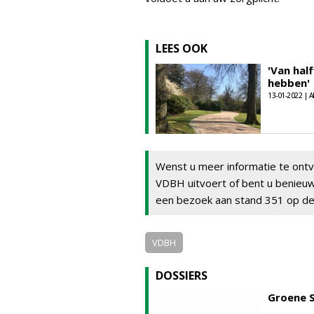
LEES OOK
'Van hal
hebben'
13-01-2022 | A
Wenst u meer informatie te ont
VDBH uitvoert of bent u benieu
een bezoek aan stand 351 op de
VDBH
DOSSIERS
Groene 