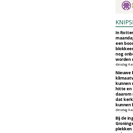
KNIPS
In Rotte
maandag
een boo
blokkeer
nog onb
worden d
dinsdag 4 a
Nieuwe 
klimaat
kunnen 
hitte en
daarom 
dat kerk
kunnen b
dinsdag 4 a
Bij de i
Groninge
plekken