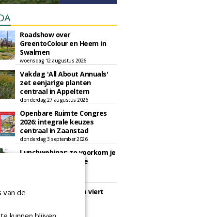
DA
Roadshow over
GreentoColour en Heem in
Swalmen
woensdag 12 augustus 2026
Vakdag 'All About Annuals'
zet eenjarige planten
centraal in Appeltern
donderdag 27 augustus 2026
Openbare Ruimte Congres
2026: integrale keuzes
centraal in Zaanstad
donderdag 3 september 2026
Lunchwebinar: zo voorkom je
dat natuurinclusieve
ambities stranden
dinsdag 8 september 2026
Rooftop Symposium viert
s van de
tien jaar duurzame
dakontwikkeling
te kunnen blijven