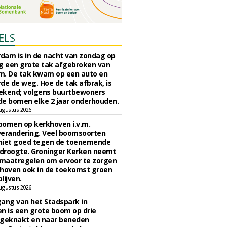
ELS
rdam is in de nacht van zondag op
 een grote tak afgebroken van
m. De tak kwam op een auto en
de de weg. Hoe de tak afbrak, is
ekend; volgens buurtbewoners
e bomen elke 2 jaar onderhouden.
ugustus 2026
bomen op kerkhoven i.v.m.
verandering. Veel boomsoorten
niet goed tegen de toenemende
 droogte. Groninger Kerken neemt
maatregelen om ervoor te zorgen
hoven ook in de toekomst groen
lijven.
ugustus 2026
ngang van het Stadspark in
n is een grote boom op drie
 geknakt en naar beneden