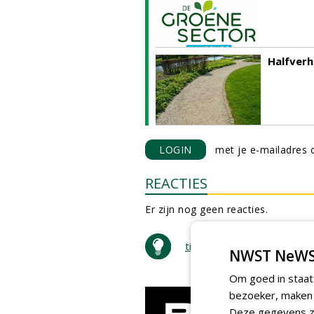
Halfverh
LOGIN
met je e-mailadres o
REACTIES
Er zijn nog geen reacties.
tip de redactie
NWST NeWS
Om goed in staat
bezoeker, maken w
Deze gegevens zi