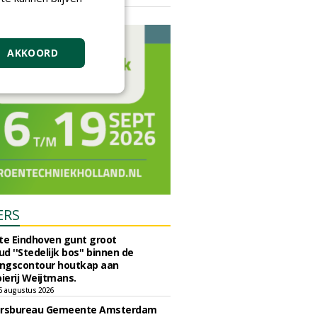
vrijdag 18 september 2026
AKKOORD
ERS
e Eindhoven gunt groot
d ''Stedelijk bos'' binnen de
ngscontour houtkap aan
erij Weijtmans.
6 augustus 2026
ursbureau Gemeente Amsterdam