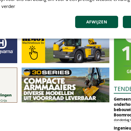
 verder
AFWIJZEN
TEND
Gemeent
onderhou
bebouwi
Boomrooi
donderdag 
Ingenie