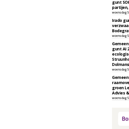
gunt SOK
partijen,
woensdag 5
Irado g
verzwaa
Bodegrav
woensdag 5
Gemeent
gunt AI
ecologis
Struunho
Dolmans 
woensdag 5
Gemeent
raamove
groen L
Advies &
woensdag 5