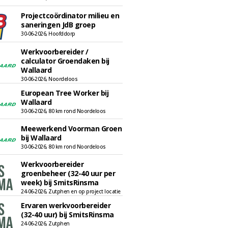
Projectcoördinator milieu en
saneringen JdB groep
30-06-2026, Hoofddorp
Werkvoorbereider /
calculator Groendaken bij
Wallaard
30-06-2026, Noordeloos
European Tree Worker bij
Wallaard
30-06-2026, 80 km rond Noordeloos
Meewerkend Voorman Groen
bij Wallaard
30-06-2026, 80 km rond Noordeloos
Werkvoorbereider
groenbeheer (32-40 uur per
week) bij SmitsRinsma
24-06-2026, Zutphen en op project locatie
Ervaren werkvoorbereider
(32-40 uur) bij SmitsRinsma
24-06-2026, Zutphen