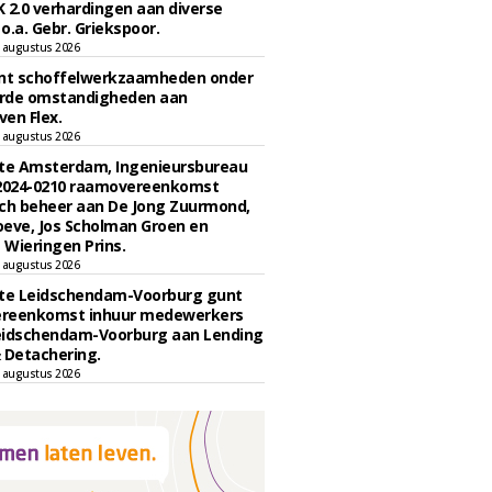
 2.0 verhardingen aan diverse
 o.a. Gebr. Griekspoor.
 augustus 2026
unt schoffelwerkzaamheden onder
rde omstandigheden aan
en Flex.
 augustus 2026
e Amsterdam, Ingenieursbureau
 2024-0210 raamovereenkomst
ch beheer aan De Jong Zuurmond,
eve, Jos Scholman Groen en
Wieringen Prins.
 augustus 2026
e Leidschendam-Voorburg gunt
reenkomst inhuur medewerkers
eidschendam-Voorburg aan Lending
 Detachering.
 augustus 2026