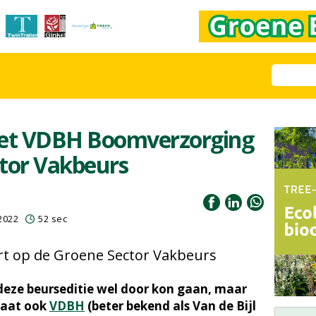
et VDBH Boomverzorging
ctor Vakbeurs
2022
52 sec
art op de Groene Sector Vakbeurs
deze beurseditie wel door kon gaan, maar
taat ook
VDBH
(beter bekend als Van de Bijl