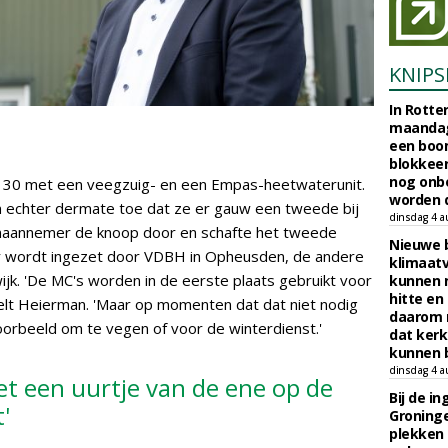
KNIPS
In Rotte
maandag
een boo
blokkeer
nog onb
0 met een veegzuig- en een Empas-heetwaterunit.
worden d
echter dermate toe dat ze er gauw een tweede bij
dinsdag 4 a
enaannemer de knoop door en schafte het tweede
Nieuwe 
r wordt ingezet door VDBH in Opheusden, de andere
klimaat
wijk. 'De MC's worden in de eerste plaats gebruikt voor
kunnen 
hitte en
telt Heierman. 'Maar op momenten dat dat niet nodig
daarom 
voorbeeld om te vegen of voor de winterdienst.'
dat kerk
kunnen b
dinsdag 4 a
et een uurtje van de ene op de
Bij de i
'
Groninge
plekken