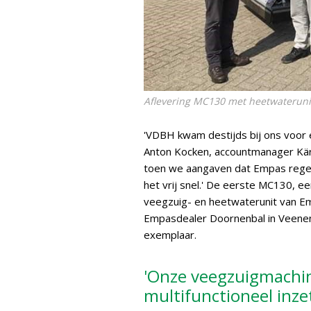
Aflevering MC130 met heetwateruni
'VDBH kwam destijds bij ons voor
Anton Kocken, accountmanager Kär
toen we aangaven dat Empas regel
het vrij snel.' De eerste MC130, e
veegzuig- en heetwaterunit van Em
Empasdealer Doornenbal in Veenen
exemplaar.
'Onze veegzuigmachi
multifunctioneel inzet