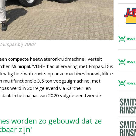
t Empas bij VDBH
 een compacte heetwateronkruidmachine', vertelt
cher Municipal. 'VDBH had al ervaring met Empas. Dus
matig heetwaterunits op onze machines bouwt, klikte
en multifunctionele 3,5 ton veegzuigmachine, met
pas werd in 2019 geleverd via Kärcher- en
daal. In het najaar van 2020 volgde een tweede
nes worden zo gebouwd dat ze
baar zijn'