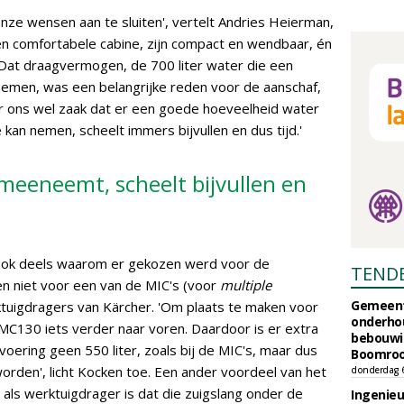
nze wensen aan te sluiten', vertelt Andries Heierman,
n comfortabele cabine, zijn compact en wendbaar, én
Dat draagvermogen, de 700 liter water die een
emen, was een belangrijke reden voor de aanschaf,
r ons wel zaak dat er een goede hoeveelheid water
 kan nemen, scheelt immers bijvullen en dus tijd.'
je meeneemt, scheelt bijvullen en
rt ook deels waarom er gekozen werd voor de
TEND
en niet voor een van de MIC's (voor
multiple
Gemeent
rktuigdragers van Kärcher. 'Om plaats te maken voor
onderhou
e MC130 iets verder naar voren. Daardoor is er extra
bebouwi
voering geen 550 liter, zoals bij de MIC's, maar dus
Boomrooi
rden', licht Kocken toe. Een ander voordeel van het
donderdag 
als werktuigdrager is dat die zuigslang onder de
Ingenie