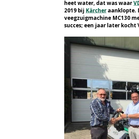
heet water, dat was waar
V
2019 bij
Kärcher
aanklopte. D
veegzuigmachine MC130 me
succes; een jaar later koch