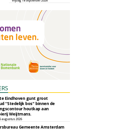
vrijdag 18 september 2026
ERS
e Eindhoven gunt groot
d ''Stedelijk bos'' binnen de
ngscontour houtkap aan
erij Weijtmans.
6 augustus 2026
ursbureau Gemeente Amsterdam