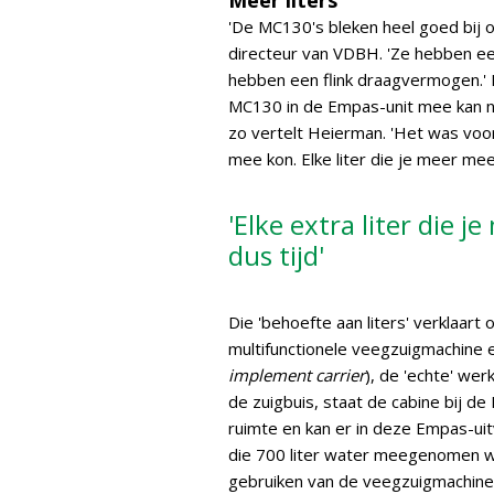
Meer liters
'De MC130's bleken heel goed bij o
directeur van VDBH. 'Ze hebben ee
hebben een flink draagvermogen.' 
MC130 in de Empas-unit mee kan n
zo vertelt Heierman. 'Het was voo
mee kon. Elke liter die je meer mee
'Elke extra liter die 
dus tijd'
Die 'behoefte aan liters' verklaa
multifunctionele veegzuigmachine 
implement carrier
), de 'echte' we
de zuigbuis, staat de cabine bij d
ruimte en kan er in deze Empas-uit
die 700 liter water meegenomen wo
gebruiken van de veegzuigmachine 