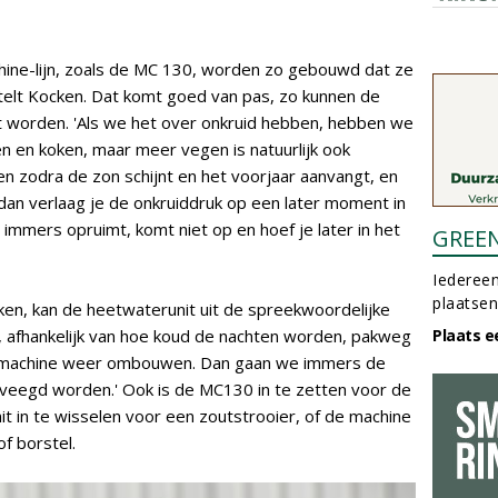
ine-lijn, zoals de MC 130, worden zo gebouwd dat ze
ertelt Kocken. Dat komt goed van pas, zo kunnen de
 worden. 'Als we het over onkruid hebben, hebben we
n en koken, maar meer vegen is natuurlijk ook
n zodra de zon schijnt en het voorjaar aanvangt, en
, dan verlaag je de onkruiddruk op een later moment in
an immers opruimt, komt niet op en hoef je later in het
GREE
Iedereen
plaatsen
ocken, kan de heetwaterunit uit de spreekwoordelijke
, afhankelijk van hoe koud de nachten worden, pakweg
Plaats e
de machine weer ombouwen. Dan gaan we immers de
eveegd worden.' Ook is de MC130 in te zetten voor de
t in te wisselen voor een zoutstrooier, of de machine
f borstel.