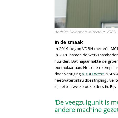
Andries Heierman, directeur VDBH
In de smaak
In 2019 begon VDBH met één MC13
In 2020 namen de werkzaamheden 
huurden. Dat najaar hakte de gro
exemplaar aan. Het ene exemplaa
door vestiging
VDBH West
in Stol
heetwateronkruidbestrijding', ver
is, zetten we ze ook elders in. Bij
'De veegzuigunit is m
andere machine gezet