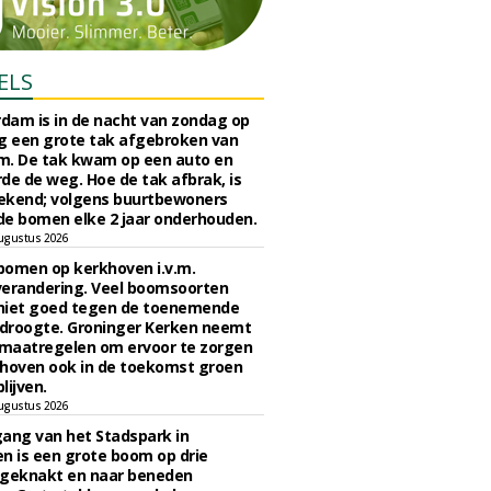
ELS
rdam is in de nacht van zondag op
 een grote tak afgebroken van
m. De tak kwam op een auto en
de de weg. Hoe de tak afbrak, is
ekend; volgens buurtbewoners
e bomen elke 2 jaar onderhouden.
ugustus 2026
bomen op kerkhoven i.v.m.
verandering. Veel boomsoorten
niet goed tegen de toenemende
 droogte. Groninger Kerken neemt
maatregelen om ervoor te zorgen
hoven ook in de toekomst groen
lijven.
ugustus 2026
ngang van het Stadspark in
n is een grote boom op drie
 geknakt en naar beneden