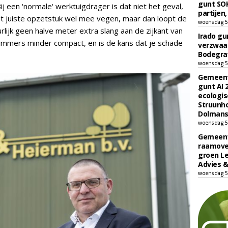
gunt SOK
ij een 'normale' werktuigdrager is dat niet het geval,
partijen,
het juiste opzetstuk wel mee vegen, maar dan loopt de
woensdag 5
rlijk geen halve meter extra slang aan de zijkant van
Irado g
immers minder compact, en is de kans dat je schade
verzwaa
Bodegrav
woensdag 5
Gemeent
gunt AI
ecologis
Struunho
Dolmans 
woensdag 5
Gemeent
raamove
groen L
Advies &
woensdag 5