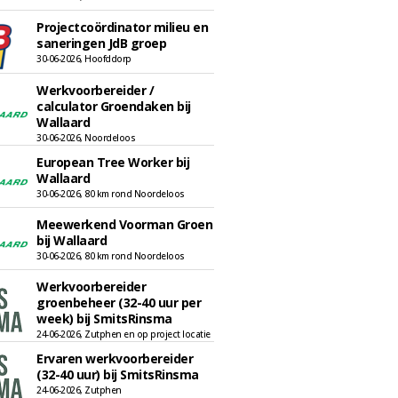
Projectcoördinator milieu en
saneringen JdB groep
30-06-2026, Hoofddorp
Werkvoorbereider /
calculator Groendaken bij
Wallaard
30-06-2026, Noordeloos
European Tree Worker bij
Wallaard
30-06-2026, 80 km rond Noordeloos
Meewerkend Voorman Groen
bij Wallaard
30-06-2026, 80 km rond Noordeloos
Werkvoorbereider
groenbeheer (32-40 uur per
week) bij SmitsRinsma
24-06-2026, Zutphen en op project locatie
Ervaren werkvoorbereider
(32-40 uur) bij SmitsRinsma
24-06-2026, Zutphen