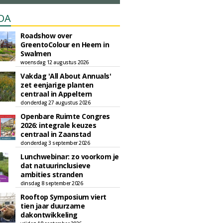
DA
Roadshow over
GreentoColour en Heem in
Swalmen
woensdag 12 augustus 2026
Vakdag 'All About Annuals'
zet eenjarige planten
centraal in Appeltern
donderdag 27 augustus 2026
Openbare Ruimte Congres
2026: integrale keuzes
centraal in Zaanstad
donderdag 3 september 2026
Lunchwebinar: zo voorkom je
dat natuurinclusieve
ambities stranden
dinsdag 8 september 2026
Rooftop Symposium viert
tien jaar duurzame
dakontwikkeling