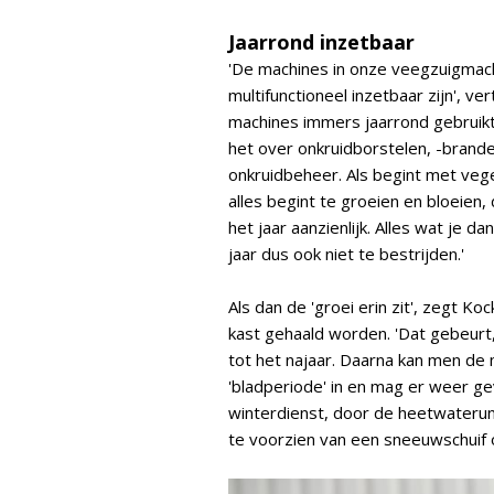
Jaarrond inzetbaar
'De machines in onze veegzuigmach
multifunctioneel inzetbaar zijn', v
machines immers jaarrond gebruikt
het over onkruidborstelen, -brande
onkruidbeheer. Als begint met vege
alles begint te groeien en bloeien
het jaar aanzienlijk. Alles wat je d
jaar dus ook niet te bestrijden.'
Als dan de 'groei erin zit', zegt K
kast gehaald worden. 'Dat gebeurt
tot het najaar. Daarna kan men 
'bladperiode' in en mag er weer g
winterdienst, door de heetwateruni
te voorzien van een sneeuwschuif o