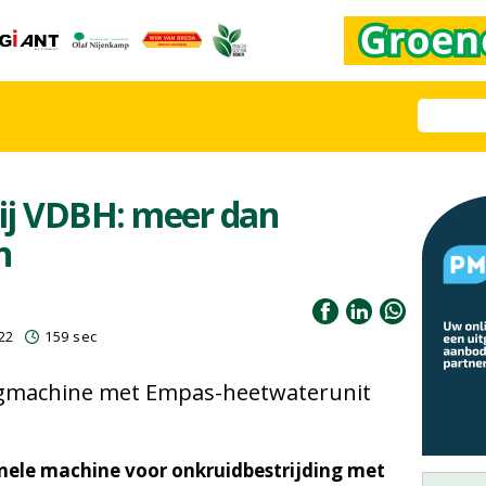
ij VDBH: meer dan
n
22
159 sec
igmachine met Empas-heetwaterunit
nele machine voor onkruidbestrijding met