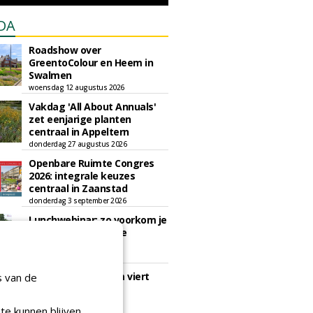
DA
Roadshow over
GreentoColour en Heem in
Swalmen
woensdag 12 augustus 2026
Vakdag 'All About Annuals'
zet eenjarige planten
centraal in Appeltern
donderdag 27 augustus 2026
Openbare Ruimte Congres
2026: integrale keuzes
centraal in Zaanstad
donderdag 3 september 2026
Lunchwebinar: zo voorkom je
dat natuurinclusieve
ambities stranden
dinsdag 8 september 2026
Rooftop Symposium viert
s van de
tien jaar duurzame
dakontwikkeling
te kunnen blijven