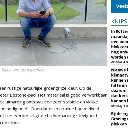
KNIPS
In Rotte
maandag
een boo
blokkeer
nog onb
worden d
dinsdag 4 a
basis van Stadsjochies.'
Nieuwe 
klimaat
kunnen 
hitte en
en rustige natuurlijke groengrijze kleur. Op de
daarom 
ometer Bestone-pad. Het materiaal is goed verwerkbaar
dat kerk
kunnen b
Na uitharding ontstaat een zeer stabiele en vlakke
dinsdag 4 a
ud nodig heeft. Doordat er een ruime hoeveelheid
Bij de i
et niet. Verder krijgt de halfverharding stevigheid
Groninge
 de steen.'
plekken