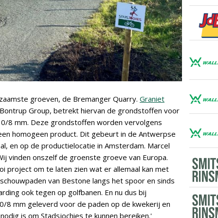
urzaamste groeven, de Bremanger Quarry.
Graniet
 Bontrup Group, betrekt hiervan de grondstoffen voor
e 0/8 mm. Deze grondstoffen worden vervolgens
een homogeen product. Dit gebeurt in de Antwerpse
al, en op de productielocatie in Amsterdam. Marcel
Wij vinden onszelf de groenste groeve van Europa.
 project om te laten zien wat er allemaal kan met
r schouwpaden van Bestone langs het spoor en sinds
arding ook tegen op golfbanen. En nu dus bij
0/8 mm geleverd voor de paden op de kwekerij en
odig is om Stadsjochies te kunnen bereiken.'