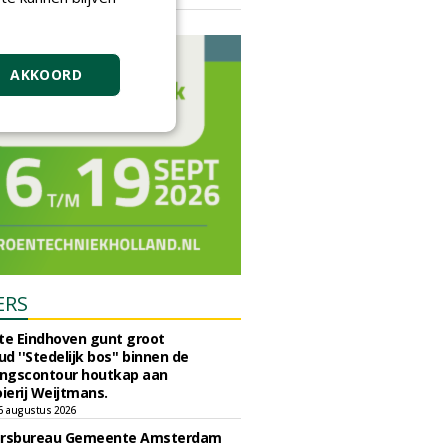
vrijdag 18 september 2026
AKKOORD
ERS
e Eindhoven gunt groot
d ''Stedelijk bos'' binnen de
ngscontour houtkap aan
erij Weijtmans.
6 augustus 2026
ursbureau Gemeente Amsterdam