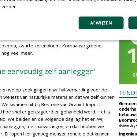
me paden
 verder
tief in de Utrechtse stedelijke omgeving. Er worden in
sen en groenten geteeld voor restaurants, er is een
AFWIJZEN
 een restaurant in een kas, en een winkel waaruit men
e naar huis kan nemen. De insteek is duurzaam
s de natuur het bedoeld heeft. In het assortiment
e cosmea, zwarte korenbloem, Koreaanse groene
 nog veel meer.
ne eenvoudig zelf aanleggen'
Toen we op zoek gingen naar halfverharding voor de
TEND
n we iets van natuurlijke materialen dat we zelf kunnen
Gemeent
s. We kwamen uit bij Bestone van Graniet Import
onderhou
nd hoe snel er gereageerd en gehandeld werd. Het is
bebouwi
eld. We belden en de volgende dag lag het er. Wij
Boomrooi
n aanleggen, met aanwijzingen, en dat hebben we
donderdag 
 Er lopen hier genoeg mensen rond die dat kunnen.'
Ingenie