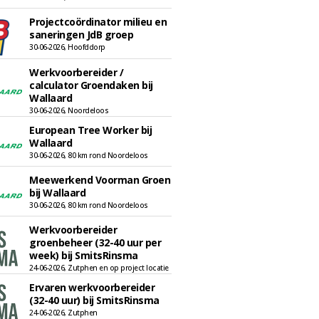
Projectcoördinator milieu en
saneringen JdB groep
30-06-2026, Hoofddorp
Werkvoorbereider /
calculator Groendaken bij
Wallaard
30-06-2026, Noordeloos
European Tree Worker bij
Wallaard
30-06-2026, 80 km rond Noordeloos
Meewerkend Voorman Groen
bij Wallaard
30-06-2026, 80 km rond Noordeloos
Werkvoorbereider
groenbeheer (32-40 uur per
week) bij SmitsRinsma
24-06-2026, Zutphen en op project locatie
Ervaren werkvoorbereider
(32-40 uur) bij SmitsRinsma
24-06-2026, Zutphen