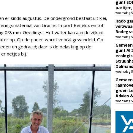
gunt SOK
partijen,
woensdag 5
en er sinds augustus. De ondergrond bestaat uit klei,
Irado g
nderingsmateriaal van Graniet Import Benelux en tot
verzwaa
Bodegrav
ng 0/8 mm. Geerlings: 'Het water kan aan de zijkant
woensdag 5
ater op. Op de paden wordt vooral gewandeld. Op
Gemeent
reden en gedraaid; daar is de belasting op de
gunt AI
er netjes bij.'
ecologis
Struunho
Dolmans 
woensdag 5
Gemeent
raamove
groen L
Advies &
woensdag 5