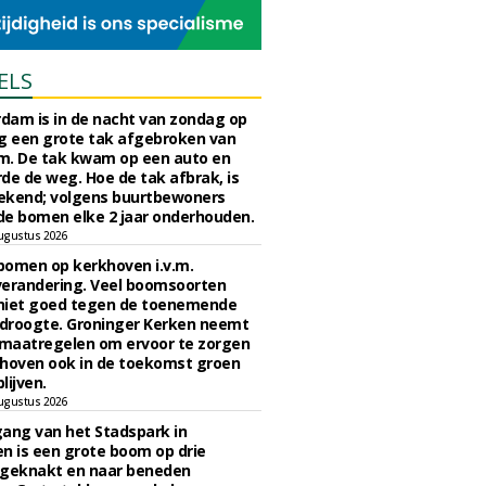
ELS
rdam is in de nacht van zondag op
 een grote tak afgebroken van
m. De tak kwam op een auto en
de de weg. Hoe de tak afbrak, is
ekend; volgens buurtbewoners
e bomen elke 2 jaar onderhouden.
ugustus 2026
bomen op kerkhoven i.v.m.
verandering. Veel boomsoorten
niet goed tegen de toenemende
 droogte. Groninger Kerken neemt
maatregelen om ervoor te zorgen
hoven ook in de toekomst groen
lijven.
ugustus 2026
ngang van het Stadspark in
n is een grote boom op drie
 geknakt en naar beneden