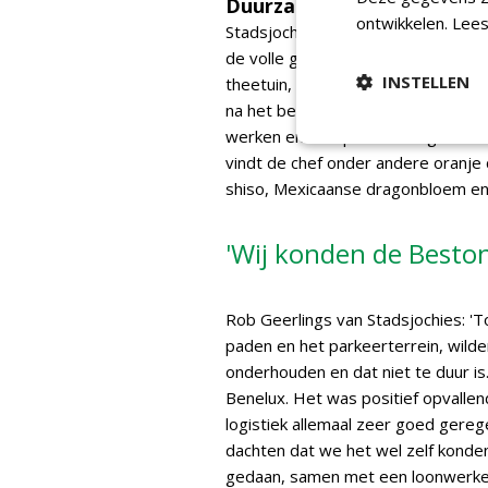
Duurzame kweek, duurza
ontwikkelen.
Lees
Stadsjochies is een nog jong initia
de volle grond verse kruiden, cres
INSTELLEN
theetuin, een 'kastaurant', oftewel
na het bezoek verse producten me
werken en met planten omgaan zoal
vindt de chef onder andere oranj
shiso, Mexicaanse dragonbloem en
'Wij konden de Besto
Rob Geerlings van Stadsjochies: '
paden en het parkeerterrein, wilde
onderhouden en dat niet te duur i
Benelux. Het was positief opvalle
logistiek allemaal zeer goed gereg
dachten dat we het wel zelf konde
gedaan, samen met een loonwerker.