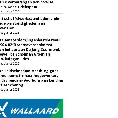
 2.0 verhardingen aan diverse
 o.a. Gebr. Griekspoor.
 augustus 2026
unt schoffelwerkzaamheden onder
rde omstandigheden aan
en Flex.
 augustus 2026
e Amsterdam, Ingenieursbureau
 2024-0210 raamovereenkomst
ch beheer aan De Jong Zuurmond,
eve, Jos Scholman Groen en
Wieringen Prins.
 augustus 2026
e Leidschendam-Voorburg gunt
reenkomst inhuur medewerkers
eidschendam-Voorburg aan Lending
 Detachering.
 augustus 2026