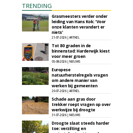
TRENDING
Grasmeesters verder onder
leiding van Hans Kok: 'Voor
onze klanten verandert er
niets'
21-07-2026 | ARTIKEL
Tot 80 graden in de
binnenstad: Harderwijk kiest
voor meer groen
05-08-2026 | NIEUWS
Europese
natuurherstelregels vragen
om andere manier van
werken bij gemeenten
20-07-2026 | ARTIKEL
Schade aan gras door
trekker roept vragen op over
werkwijze bij droogte
31-07-2026 | NIEUWS
Droogte slaat steeds harder
toe: verzilting en