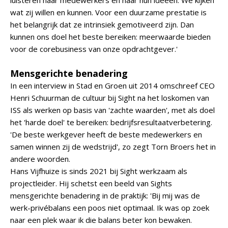
luisteren naar medewerkers en naar hun ideeën. We kijken
wat zij willen en kunnen. Voor een duurzame prestatie is
het belangrijk dat ze intrinsiek gemotiveerd zijn. Dan
kunnen ons doel het beste bereiken: meerwaarde bieden
voor de corebusiness van onze opdrachtgever.'
Mensgerichte benadering
In een interview in Stad en Groen uit 2014 omschreef CEO
Henri Schuurman de cultuur bij Sight na het loskomen van
ISS als werken op basis van 'zachte waarden', met als doel
het 'harde doel' te bereiken: bedrijfsresultaatverbetering.
'De beste werkgever heeft de beste medewerkers en
samen winnen zij de wedstrijd', zo zegt Torn Broers het in
andere woorden.
Hans Vijfhuize is sinds 2021 bij Sight werkzaam als
projectleider. Hij schetst een beeld van Sights
mensgerichte benadering in de praktijk: 'Bij mij was de
werk-privébalans een poos niet optimaal. Ik was op zoek
naar een plek waar ik die balans beter kon bewaken.