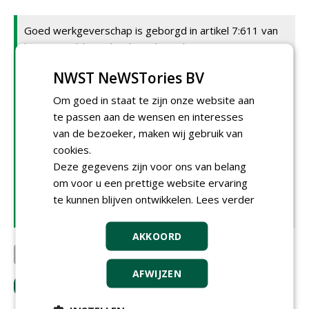
Goed werkgeverschap is geborgd in artikel 7:611 van
het Burgerlijk Wetboek. De basis bestaat uit
verplichting tot onderzoek, hoor en wederhoor en
NWST NeWSTories BV
evenredigheid bij conflicten, het motiveren van
ingrijpende beslissingen en het wegblijven van
Om goed in staat te zijn onze website aan
positiemisbruik. Ook worden in het artikel
te passen aan de wensen en interesses
verplichtingen beschreven zoals het waarmaken van
van de bezoeker, maken wij gebruik van
verwachtingen, gelijke behandeling van werknemers en
cookies.
een behoorlijke verzekering, zoals tegen ongevallen.
Deze gegevens zijn voor ons van belang
Buiten deze wettelijke basis kunnen bedrijven ook op
om voor u een prettige website ervaring
andere manieren hun goede werkgeverschap laten
te kunnen blijven ontwikkelen.
Lees verder
zien.
AKKOORD
SIGHT Landscaping b.v.
AFWIJZEN
LOGIN
met je e-mailadres om te reageren.