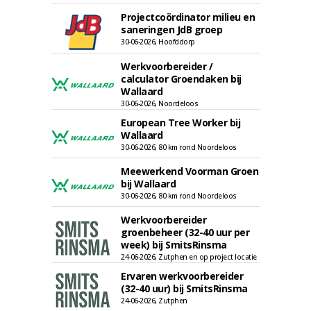
Projectcoördinator milieu en
saneringen JdB groep
30-06-2026, Hoofddorp
Werkvoorbereider /
calculator Groendaken bij
Wallaard
30-06-2026, Noordeloos
European Tree Worker bij
Wallaard
30-06-2026, 80 km rond Noordeloos
Meewerkend Voorman Groen
bij Wallaard
30-06-2026, 80 km rond Noordeloos
Werkvoorbereider
groenbeheer (32-40 uur per
week) bij SmitsRinsma
24-06-2026, Zutphen en op project locatie
Ervaren werkvoorbereider
(32-40 uur) bij SmitsRinsma
24-06-2026, Zutphen