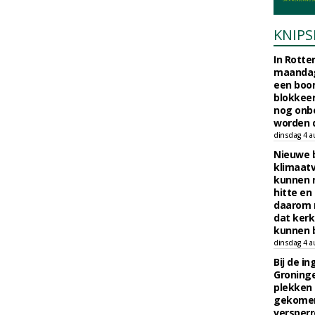
KNIPS
In Rotte
maandag
een boo
blokkeer
nog onb
worden d
dinsdag 4 a
Nieuwe 
klimaat
kunnen 
hitte en
daarom 
dat kerk
kunnen b
dinsdag 4 a
Bij de i
Groninge
plekken
gekomen
versperr