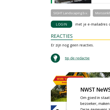
SIGHT Landscaping b.v.
Morssinkh
LOGIN
met je e-mailadres o
REACTIES
Er zijn nog geen reacties.
tip de redactie
NWST NeWS
Om goed in staat
bezoeker, maken w
Deze gegevens zi