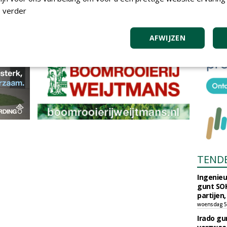
 verder
AFWIJZEN
TEND
Ingenie
gunt SOK
partijen,
woensdag 5
Irado g