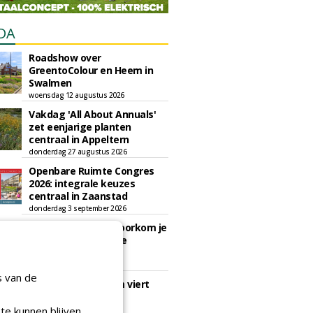
DA
Roadshow over
GreentoColour en Heem in
Swalmen
woensdag 12 augustus 2026
Vakdag 'All About Annuals'
zet eenjarige planten
centraal in Appeltern
donderdag 27 augustus 2026
Openbare Ruimte Congres
2026: integrale keuzes
centraal in Zaanstad
donderdag 3 september 2026
Lunchwebinar: zo voorkom je
dat natuurinclusieve
ambities stranden
dinsdag 8 september 2026
s van de
Rooftop Symposium viert
tien jaar duurzame
dakontwikkeling
te kunnen blijven