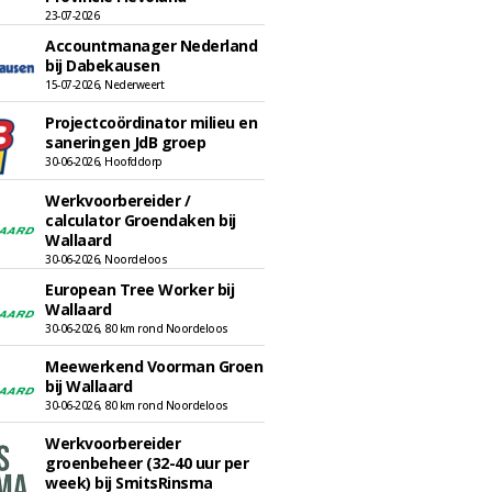
23-07-2026
Accountmanager Nederland
bij Dabekausen
15-07-2026, Nederweert
Projectcoördinator milieu en
saneringen JdB groep
30-06-2026, Hoofddorp
Werkvoorbereider /
calculator Groendaken bij
Wallaard
30-06-2026, Noordeloos
European Tree Worker bij
Wallaard
30-06-2026, 80 km rond Noordeloos
Meewerkend Voorman Groen
bij Wallaard
30-06-2026, 80 km rond Noordeloos
Werkvoorbereider
groenbeheer (32-40 uur per
week) bij SmitsRinsma