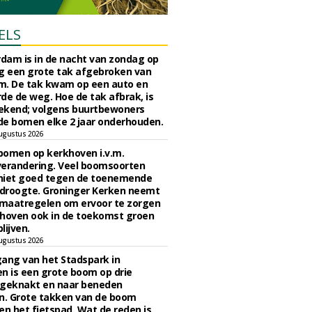
ELS
rdam is in de nacht van zondag op
 een grote tak afgebroken van
m. De tak kwam op een auto en
de de weg. Hoe de tak afbrak, is
ekend; volgens buurtbewoners
e bomen elke 2 jaar onderhouden.
ugustus 2026
bomen op kerkhoven i.v.m.
verandering. Veel boomsoorten
niet goed tegen de toenemende
 droogte. Groninger Kerken neemt
maatregelen om ervoor te zorgen
hoven ook in de toekomst groen
lijven.
ugustus 2026
ngang van het Stadspark in
n is een grote boom op drie
 geknakt en naar beneden
. Grote takken van de boom
en het fietspad. Wat de reden is