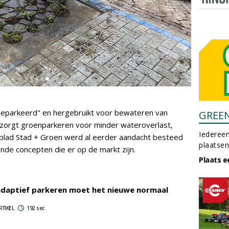
geparkeerd" en hergebruikt voor bewateren van
GREE
o zorgt groenparkeren voor minder wateroverlast,
Iedereen
kblad Stad + Groen werd al eerder aandacht besteed
plaatsen
nde concepten die er op de markt zijn.
Plaats e
daptief parkeren moet het nieuwe normaal
RTIKEL
192 sec