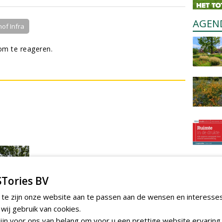
AGEN
of Infra
m te reageren.
Tories BV
 te zijn onze website aan te passen aan de wensen en interesse
ij gebruik van cookies.
jn voor ons van belang om voor u een prettige website ervaring 