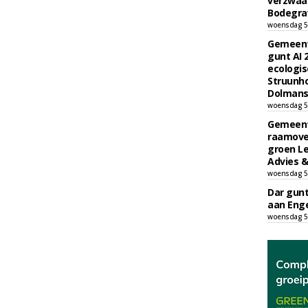
verzwaa
Bodegrav
woensdag 5
Gemeent
gunt AI
ecologis
Struunho
Dolmans 
woensdag 5
Gemeent
raamove
groen L
Advies &
woensdag 5
Dar gun
aan Enge
woensdag 5