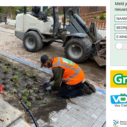
Meld j
nieuws