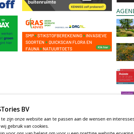
AGEN
Tories BV
 te zijn onze website aan te passen aan de wensen en interesse
ij gebruik van cookies.
jn voor ons van belang om voor u een prettige website ervaring 