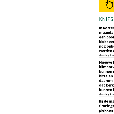
KNIPS
In Rotte
maandag
een boo
blokkeer
nog onb
worden d
dinsdag 4 a
Nieuwe 
klimaat
kunnen 
hitte en
daarom 
dat kerk
kunnen b
dinsdag 4 a
Bij de i
Groninge
plekken