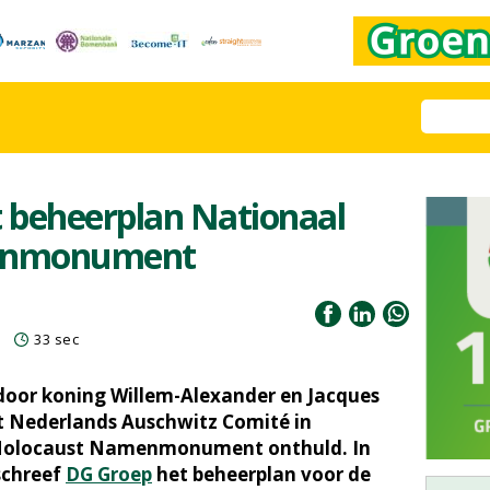
t beheerplan Nationaal
enmonument
1
33 sec
oor koning Willem-Alexander en Jacques
et Nederlands Auschwitz Comité in
Holocaust Namenmonument onthuld. In
chreef
DG Groep
het beheerplan voor de