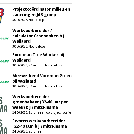
Projectcoördinator milieu en
saneringen JdB groep
30-06-2026, Hoofddorp
Werkvoorbereider /
calculator Groendaken bij
Wallaard
30-06-2026, Noordeloos
European Tree Worker bij
Wallaard
30-06-2026, 80 km rond Noordeloos
Meewerkend Voorman Groen
bij Wallaard
30-06-2026, 80 km rond Noordeloos
Werkvoorbereider
groenbeheer (32-40 uur per
week) bij SmitsRinsma
24-06-2026, Zutphen en op project locatie
Ervaren werkvoorbereider
(32-40 uur) bij SmitsRinsma
24-06-2026, Zutphen