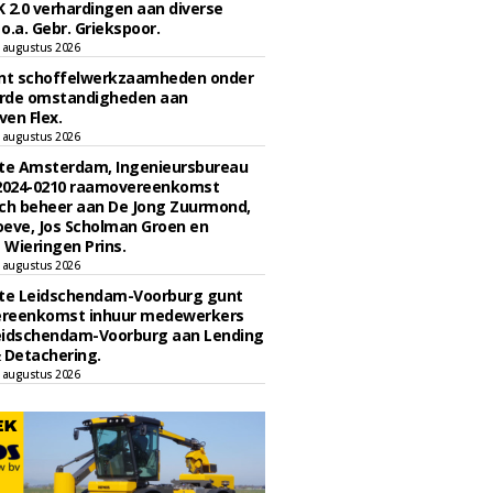
 2.0 verhardingen aan diverse
 o.a. Gebr. Griekspoor.
 augustus 2026
unt schoffelwerkzaamheden onder
rde omstandigheden aan
en Flex.
 augustus 2026
e Amsterdam, Ingenieursbureau
 2024-0210 raamovereenkomst
ch beheer aan De Jong Zuurmond,
eve, Jos Scholman Groen en
Wieringen Prins.
 augustus 2026
e Leidschendam-Voorburg gunt
reenkomst inhuur medewerkers
eidschendam-Voorburg aan Lending
 Detachering.
 augustus 2026