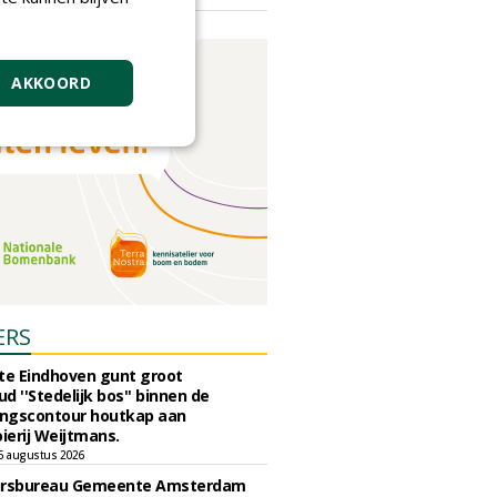
vrijdag 18 september 2026
AKKOORD
ERS
e Eindhoven gunt groot
d ''Stedelijk bos'' binnen de
ngscontour houtkap aan
erij Weijtmans.
6 augustus 2026
ursbureau Gemeente Amsterdam