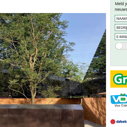
Meld j
nieuws