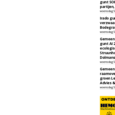
gunt SOK
partijen,
woensdag 5
Irado g
verzwaa
Bodegrav
woensdag 5
Gemeent
gunt AI
ecologis
Struunho
Dolmans 
woensdag 5
Gemeent
raamove
groen L
Advies &
woensdag 5