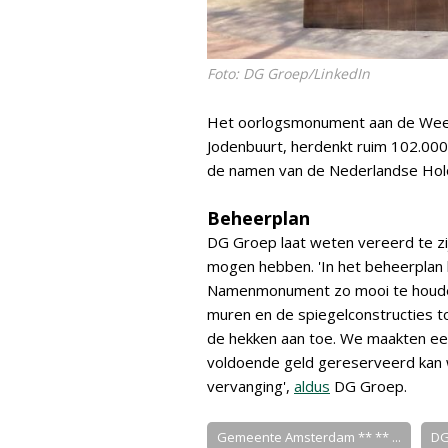
Foto: DG Groep/LinkedIn
Het oorlogsmonument aan de Wees
Jodenbuurt, herdenkt ruim 102.000
de namen van de Nederlandse Holo
Beheerplan
DG Groep laat weten vereerd te zi
mogen hebben. 'In het beheerplan 
Namenmonument zo mooi te houden 
muren en de spiegelconstructies t
de hekken aan toe. We maakten ee
voldoende geld gereserveerd kan 
vervanging',
aldus
DG Groep.
Gemeente Amsterdam ** ** ...
DG