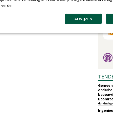
 verder
AFWIJZEN
TEND
Gemeent
onderhou
bebouwi
Boomrooi
donderdag 
Ingenie