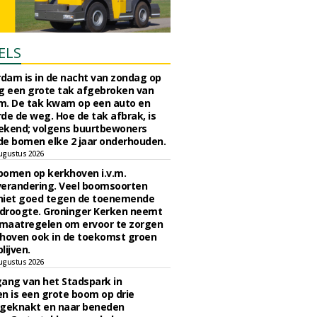
ELS
rdam is in de nacht van zondag op
 een grote tak afgebroken van
m. De tak kwam op een auto en
de de weg. Hoe de tak afbrak, is
ekend; volgens buurtbewoners
e bomen elke 2 jaar onderhouden.
ugustus 2026
bomen op kerkhoven i.v.m.
verandering. Veel boomsoorten
niet goed tegen de toenemende
 droogte. Groninger Kerken neemt
maatregelen om ervoor te zorgen
hoven ook in de toekomst groen
lijven.
ugustus 2026
ngang van het Stadspark in
n is een grote boom op drie
 geknakt en naar beneden