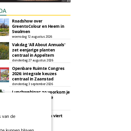
DA
Roadshow over
GreentoColour en Heem in
Swalmen
woensdag 12 augustus 2026
Vakdag 'All About Annuals'
zet eenjarige planten
centraal in Appeltern
donderdag 27 augustus 2026
Openbare Ruimte Congres
2026: integrale keuzes
centraal in Zaanstad
donderdag 3 september 2026
Lunchwebinar: zo voorkom je
dat natuurinclusieve
ambities stranden
dinsdag 8 september 2026
Rooftop Symposium viert
s van de
tien jaar duurzame
dakontwikkeling
te kunnen blijven