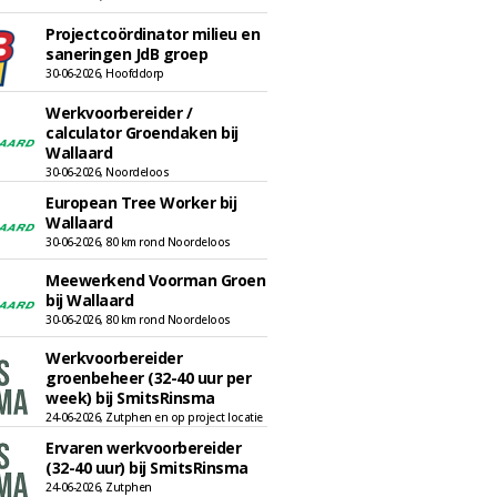
Projectcoördinator milieu en
saneringen JdB groep
30-06-2026, Hoofddorp
Werkvoorbereider /
calculator Groendaken bij
Wallaard
30-06-2026, Noordeloos
European Tree Worker bij
Wallaard
30-06-2026, 80 km rond Noordeloos
Meewerkend Voorman Groen
bij Wallaard
30-06-2026, 80 km rond Noordeloos
Werkvoorbereider
groenbeheer (32-40 uur per
week) bij SmitsRinsma
24-06-2026, Zutphen en op project locatie
Ervaren werkvoorbereider
(32-40 uur) bij SmitsRinsma
24-06-2026, Zutphen