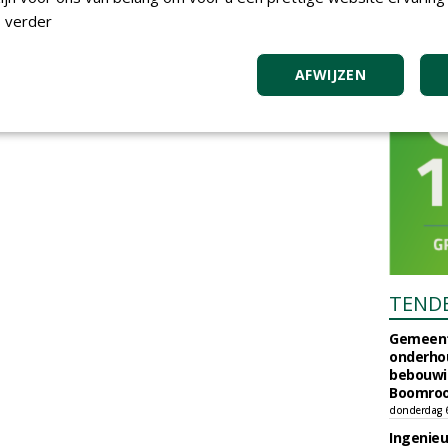
 verder
AFWIJZEN
TEND
Gemeent
onderhou
bebouwi
Boomrooi
donderdag 
Ingenie