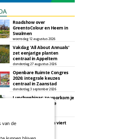
DA
Roadshow over
GreentoColour en Heem in
Swalmen
woensdag 12 augustus 2026
Vakdag 'All About Annuals'
zet eenjarige planten
centraal in Appeltern
donderdag 27 augustus 2026
Openbare Ruimte Congres
2026: integrale keuzes
centraal in Zaanstad
donderdag 3 september 2026
Lunchwebinar: zo voorkom je
dat natuurinclusieve
ambities stranden
dinsdag 8 september 2026
Rooftop Symposium viert
s van de
tien jaar duurzame
dakontwikkeling
te kunnen blijven