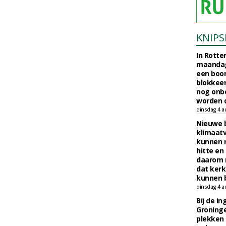
KNIPS
In Rotte
maandag
een boo
blokkeer
nog onb
worden d
dinsdag 4 a
Nieuwe 
klimaat
kunnen 
hitte en
daarom 
dat kerk
kunnen b
dinsdag 4 a
Bij de i
Groninge
plekken