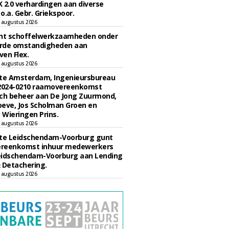
 2.0 verhardingen aan diverse
 o.a. Gebr. Griekspoor.
 augustus 2026
unt schoffelwerkzaamheden onder
rde omstandigheden aan
en Flex.
 augustus 2026
e Amsterdam, Ingenieursbureau
 2024-0210 raamovereenkomst
ch beheer aan De Jong Zuurmond,
eve, Jos Scholman Groen en
Wieringen Prins.
 augustus 2026
e Leidschendam-Voorburg gunt
reenkomst inhuur medewerkers
eidschendam-Voorburg aan Lending
 Detachering.
 augustus 2026