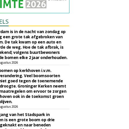
ELS
rdam is in de nacht van zondag op
 een grote tak afgebroken van
m. De tak kwam op een auto en
de de weg. Hoe de tak afbrak, is
ekend; volgens buurtbewoners
e bomen elke 2 jaar onderhouden.
ugustus 2026
bomen op kerkhoven i.v.m.
verandering. Veel boomsoorten
niet goed tegen de toenemende
 droogte. Groninger Kerken neemt
maatregelen om ervoor te zorgen
hoven ook in de toekomst groen
lijven.
ugustus 2026
ngang van het Stadspark in
n is een grote boom op drie
 geknakt en naar beneden