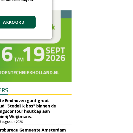
vrijdag 18 september 2026
AKKOORD
ERS
e Eindhoven gunt groot
d ''Stedelijk bos'' binnen de
ngscontour houtkap aan
erij Weijtmans.
6 augustus 2026
ursbureau Gemeente Amsterdam