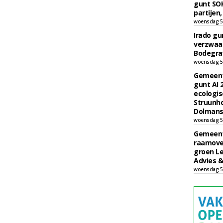
gunt SOK
partijen,
woensdag 5
Irado g
verzwaa
Bodegrav
woensdag 5
Gemeent
gunt AI
ecologis
Struunho
Dolmans 
woensdag 5
Gemeent
raamove
groen L
Advies &
woensdag 5