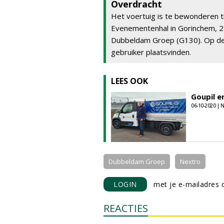
Overdracht
Het voertuig is te bewonderen t
Evenementenhal in Gorinchem, 2
Dubbeldam Groep (G130). Op de l
gebruiker plaatsvinden.
LEES OOK
Goupil e
06-10-2020 |
Dubbeldam Groep
Nextro
LOGIN
met je e-mailadres o
REACTIES