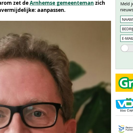
arom zet de
Arnhemse gemeenteman
zich
Meld j
nvermijdelijke: aanpassen.
nieuws