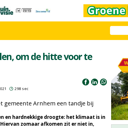
en, om de hitte voor te
2021
298 sec
t gemeente Arnhem een tandje bij
en en hardnekkige droogte: het klimaat is in
 Hiervan zomaar afkomen zit er niet in,