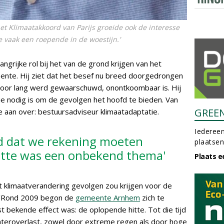
et Klimaatakkoord van Parijs groeide ook de interesse
e vaak een roepende in de woestijn.'
rijke rol bij het van de grond krijgen van het
eente. Hij ziet dat het besef nu breed doorgedrongen
voor lang werd gewaarschuwd, onontkoombaar is. Hij
ie nodig is om de gevolgen het hoofd te bieden. Van
GREE
 aan over: bestuursadviseur klimaatadaptatie.
Iedereen
d dat we rekening moeten
plaatsen
itte was een onbekend thema'
Plaats e
 klimaatverandering gevolgen zou krijgen voor de
. 'Rond 2009 begon de
gemeente Arnhem
zich te
t bekende effect was: de oplopende hitte. Tot die tijd
wateroverlast, zowel door extreme regen als door hoge