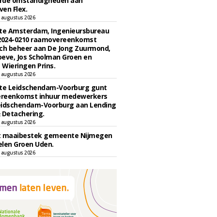
rde omstandigheden aan
en Flex.
 augustus 2026
e Amsterdam, Ingenieursbureau
 2024-0210 raamovereenkomst
ch beheer aan De Jong Zuurmond,
eve, Jos Scholman Groen en
Wieringen Prins.
 augustus 2026
e Leidschendam-Voorburg gunt
reenkomst inhuur medewerkers
eidschendam-Voorburg aan Lending
 Detachering.
 augustus 2026
t maaibestek gemeente Nijmegen
len Groen Uden.
 augustus 2026