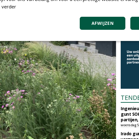
 verder
AFWIJZEN
TEND
Ingenie
gunt SOK
partijen,
woensdag 5
Irado g