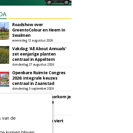
DA
Roadshow over
GreentoColour en Heem in
Swalmen
woensdag 12 augustus 2026
Vakdag 'All About Annuals'
zet eenjarige planten
centraal in Appeltern
donderdag 27 augustus 2026
Openbare Ruimte Congres
2026: integrale keuzes
centraal in Zaanstad
donderdag 3 september 2026
Lunchwebinar: zo voorkom je
dat natuurinclusieve
ambities stranden
dinsdag 8 september 2026
s van de
Rooftop Symposium viert
tien jaar duurzame
dakontwikkeling
te kunnen blijven