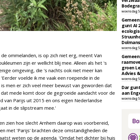
verzwaa
Bodegrav
woensdag 5
Gemeent
gunt AI
ecologis
Struunho
Dolmans 
woensdag 5
n de ommelanden, is op zich niet erg, meent Van
Gemeent
raamove
kleumen zijn er wellicht blij mee. Alleen als het 's
groen L
nige omgeving, die 's nachts ook niet meer kan
Advies &
. 'Eerder voelde ik me vaak een roepende in de
woensdag 5
ar is men er zich veel meer bewust van geworden dat
Dar gun
at dat mede komt door de gegroeide aandacht voor de
aan Enge
woensdag 5
rd van Parijs uit 2015 en ons eigen Nederlandse
aat in de slipstream mee.'
en zien hoe slecht Arnhem daarop was voorbereid,
men met 'Parijs' brachten deze omstandigheden de
atst weten op de agenda. 'Omdat het dichter bij huis