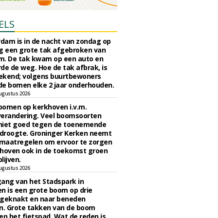
ELS
rdam is in de nacht van zondag op
 een grote tak afgebroken van
m. De tak kwam op een auto en
de de weg. Hoe de tak afbrak, is
ekend; volgens buurtbewoners
e bomen elke 2 jaar onderhouden.
ugustus 2026
bomen op kerkhoven i.v.m.
verandering. Veel boomsoorten
niet goed tegen de toenemende
 droogte. Groninger Kerken neemt
maatregelen om ervoor te zorgen
hoven ook in de toekomst groen
lijven.
ugustus 2026
ngang van het Stadspark in
n is een grote boom op drie
 geknakt en naar beneden
. Grote takken van de boom
en het fietspad. Wat de reden is