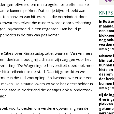
der gemotiveerd om maatregelen te treffen als ze
an te kunnen plukken. Dat zie je bijvoorbeeld aan
KNIPS
t ten aanzien van hittestress die vermindert door
In Rotte
egenwateroverlast die minder wordt door verharding
maandag
gen, bijvoorbeeld in een regenton. Dan houd je
een boo
eriodes in de tuin van pas komt.'
blokkeer
nog onb
worden d
dinsdag 4 a
re Cities over klimaatadaptatie, waaraan Van Ammers
Nieuwe 
m deelnam, boog hij zich naar zijn zeggen voor het
klimaat
kunnen 
erhitting. 'De Wageningse Universiteit deed ook mee.
hitte en
itte-eilanden in de stad. Daarbij gebruikten we
daarom 
aarmee in die tijd vooropliep. Zo kwamen we ertoe een
dat kerk
kunnen b
e maken. De situatie kwam zo voor het eerst helder in
dinsdag 4 a
ere stad in Nederland die destijds ook al onderzoek
Bij de i
ad.'
Groninge
plekken
erzoek voortvloeiden om verdere opwarming van de
gekomen
versperr