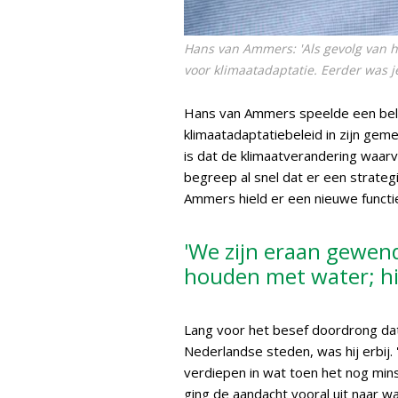
Hans van Ammers: 'Als gevolg van h
voor klimaatadaptatie. Eerder was j
Hans van Ammers speelde een belang
klimaatadaptatiebeleid in zijn gem
is dat de klimaatverandering waar
begreep al snel dat er een strateg
Ammers hield er een nieuwe functie
'We zijn eraan gewen
houden met water; h
Lang voor het besef doordrong dat
Nederlandse steden, was hij erbij
verdiepen in wat toen het nog mins
ging de aandacht vooral uit naar 