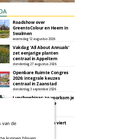
DA
Roadshow over
GreentoColour en Heem in
Swalmen
woensdag 12 augustus 2026
Vakdag 'All About Annuals'
zet eenjarige planten
centraal in Appeltern
donderdag 27 augustus 2026
Openbare Ruimte Congres
2026: integrale keuzes
centraal in Zaanstad
donderdag 3 september 2026
Lunchwebinar: zo voorkom je
dat natuurinclusieve
ambities stranden
dinsdag 8 september 2026
Rooftop Symposium viert
s van de
tien jaar duurzame
dakontwikkeling
te kunnen blijven