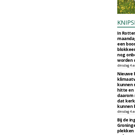
KNIPS
In Rotte
maandag
een boo
blokkeer
nog onb
worden d
dinsdag 4 a
Nieuwe 
klimaat
kunnen 
hitte en
daarom 
dat kerk
kunnen b
dinsdag 4 a
Bij de i
Groninge
plekken