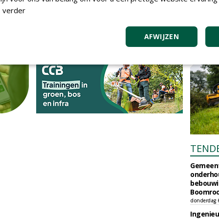
 verder
AFWIJZEN
TEND
Gemeent
onderhou
bebouwi
Boomrooi
donderdag 
Ingenie