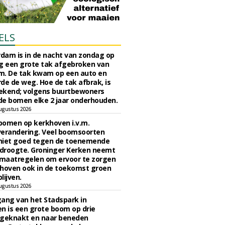
ELS
rdam is in de nacht van zondag op
 een grote tak afgebroken van
m. De tak kwam op een auto en
de de weg. Hoe de tak afbrak, is
ekend; volgens buurtbewoners
e bomen elke 2 jaar onderhouden.
ugustus 2026
bomen op kerkhoven i.v.m.
verandering. Veel boomsoorten
niet goed tegen de toenemende
 droogte. Groninger Kerken neemt
maatregelen om ervoor te zorgen
hoven ook in de toekomst groen
lijven.
ugustus 2026
ngang van het Stadspark in
n is een grote boom op drie
 geknakt en naar beneden