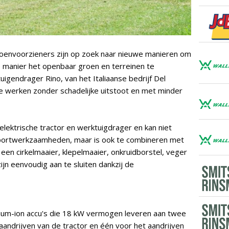
roenvoorzieners zijn op zoek naar nieuwe manieren om
ge manier het openbaar groen en terreinen te
igendrager Rino, van het Italiaanse bedrijf Del
te werken zonder schadelijke uitstoot en met minder
elektrische tractor en werktuigdrager en kan niet
sportwerkzaamheden, maar is ook te combineren met
en cirkelmaaier, klepelmaaier, onkruidborstel, veger
ijn eenvoudig aan te sluiten dankzij de
thium-ion accu's die 18 kW vermogen leveren aan twee
aandrijven van de tractor en één voor het aandrijven