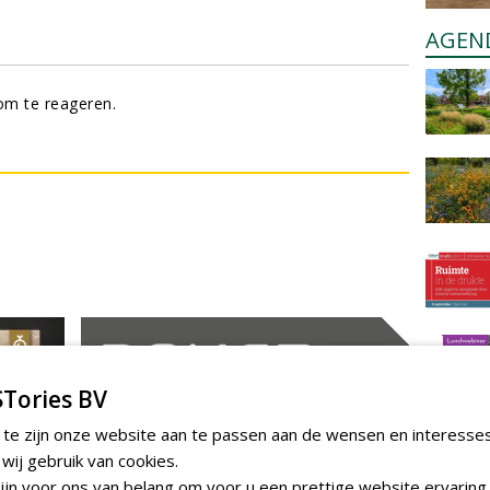
AGEN
m te reageren.
Tories BV
 te zijn onze website aan te passen aan de wensen en interesse
ij gebruik van cookies.
jn voor ons van belang om voor u een prettige website ervaring 