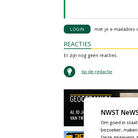
LOGIN
met je e-mailadres o
REACTIES
Er zijn nog geen reacties.
tip de redactie
NWST NeWS
Om goed in staat
bezoeker, maken w
Deze gegevens zi