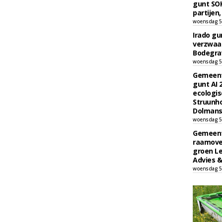
gunt SOK
partijen,
woensdag 5
Irado g
verzwaa
Bodegrav
woensdag 5
Gemeent
gunt AI
ecologis
Struunho
Dolmans 
woensdag 5
Gemeent
raamove
groen L
Advies &
woensdag 5