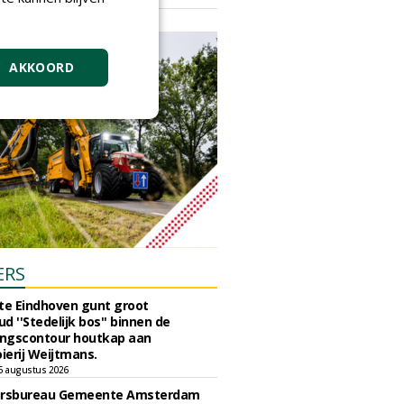
vrijdag 18 september 2026
AKKOORD
ERS
e Eindhoven gunt groot
d ''Stedelijk bos'' binnen de
ngscontour houtkap aan
erij Weijtmans.
6 augustus 2026
ursbureau Gemeente Amsterdam