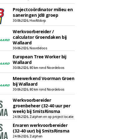
Projectcoördinator milieu en
saneringen JdB groep
30-06-2026, Hoofddorp
Werkvoorbereider /
calculator Groendaken bij
Wallaard
30-06-2026, Noordeloos
European Tree Worker bij
Wallaard
30-06-2026, 80 km rond Noordeloos
Meewerkend Voorman Groen
bij Wallaard
30-06-2026, 80 km rond Noordeloos
Werkvoorbereider
groenbeheer (32-40 uur per
week) bij SmitsRinsma
24-06-2026, Zutphen en op project locatie
Ervaren werkvoorbereider
(32-40 uur) bij SmitsRinsma
24-06-2026, Zutphen