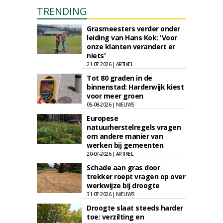
TRENDING
Grasmeesters verder onder
leiding van Hans Kok: 'Voor
onze klanten verandert er
niets'
21-07-2026 | ARTIKEL
Tot 80 graden in de
binnenstad: Harderwijk kiest
voor meer groen
05-08-2026 | NIEUWS
Europese
natuurherstelregels vragen
om andere manier van
werken bij gemeenten
20-07-2026 | ARTIKEL
Schade aan gras door
trekker roept vragen op over
werkwijze bij droogte
31-07-2026 | NIEUWS
Droogte slaat steeds harder
toe: verzilting en