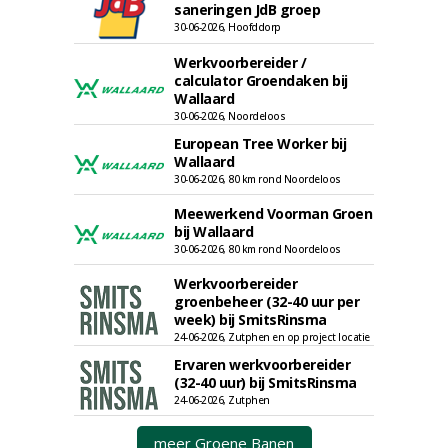
saneringen JdB groep
30-06-2026, Hoofddorp
Werkvoorbereider /
calculator Groendaken bij
Wallaard
30-06-2026, Noordeloos
European Tree Worker bij
Wallaard
30-06-2026, 80 km rond Noordeloos
Meewerkend Voorman Groen
bij Wallaard
30-06-2026, 80 km rond Noordeloos
Werkvoorbereider
groenbeheer (32-40 uur per
week) bij SmitsRinsma
24-06-2026, Zutphen en op project locatie
Ervaren werkvoorbereider
(32-40 uur) bij SmitsRinsma
24-06-2026, Zutphen
meer Groene Banen