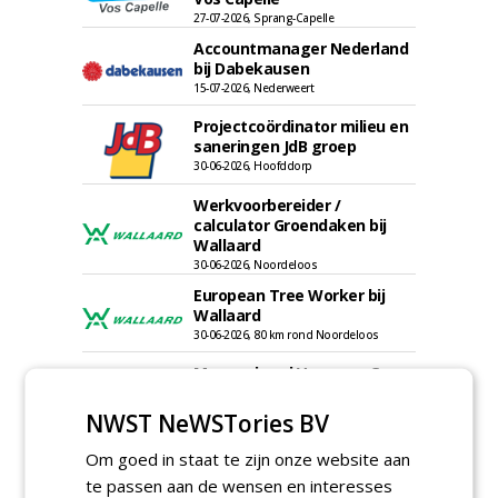
27-07-2026, Sprang-Capelle
Accountmanager Nederland
bij Dabekausen
15-07-2026, Nederweert
Projectcoördinator milieu en
saneringen JdB groep
30-06-2026, Hoofddorp
Werkvoorbereider /
calculator Groendaken bij
Wallaard
30-06-2026, Noordeloos
European Tree Worker bij
Wallaard
30-06-2026, 80 km rond Noordeloos
Meewerkend Voorman Groen
bij Wallaard
30-06-2026, 80 km rond Noordeloos
NWST NeWSTories BV
Werkvoorbereider
Om goed in staat te zijn onze website aan
groenbeheer (32-40 uur per
te passen aan de wensen en interesses
week) bij SmitsRinsma