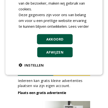
van de bezoeker, maken wij gebruik van
24-06-2026, Zutphen en op project locatie
cookies.
Ervaren werkvoorbereider
(32-40 uur) bij SmitsRinsma
Deze gegevens zijn voor ons van belang
24-06-2026, Zutphen
om voor u een prettige website ervaring
te kunnen blijven ontwikkelen.
Lees verder
meer Groene Banen
AKKOORD
AFWIJZEN
INSTELLEN
GREEN OUTLET
Iedereen kan gratis kleine advertenties
plaatsen via zijn eigen account.
Plaats een gratis advertentie