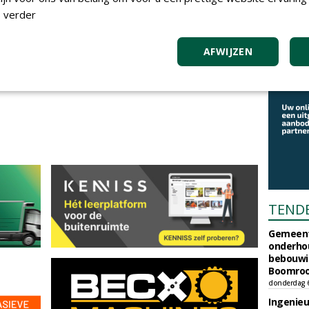
 verder
m te reageren.
AFWIJZEN
TEND
Gemeent
onderhou
bebouwi
Boomrooi
donderdag 
Ingenie