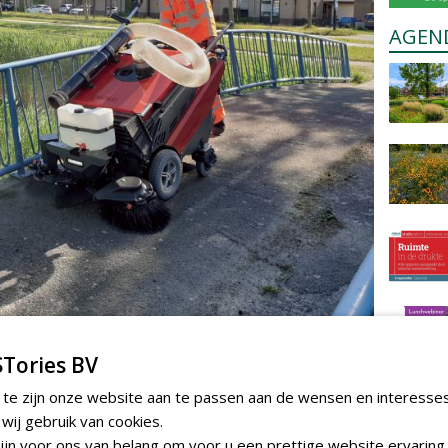
AGEN
Tories BV
 te zijn onze website aan te passen aan de wensen en interesse
ij gebruik van cookies.
jn voor ons van belang om voor u een prettige website ervaring 