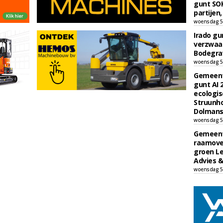
gunt SOK
partijen,
woensdag 5
Irado g
verzwaa
Bodegrav
woensdag 5
Gemeent
gunt AI
ecologis
Struunho
Dolmans 
woensdag 5
Gemeent
raamove
groen L
Advies &
woensdag 5