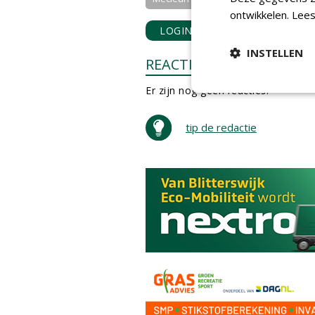
ontwikkelen.
Lees
LOGIN
met je e-mailadres o
INSTELLEN
REACTIES
Er zijn nog geen reacties.
tip de redactie