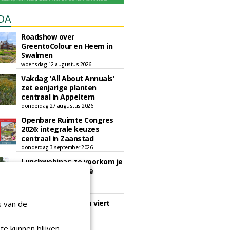
DA
Roadshow over
GreentoColour en Heem in
Swalmen
woensdag 12 augustus 2026
Vakdag 'All About Annuals'
zet eenjarige planten
centraal in Appeltern
donderdag 27 augustus 2026
Openbare Ruimte Congres
2026: integrale keuzes
centraal in Zaanstad
donderdag 3 september 2026
Lunchwebinar: zo voorkom je
dat natuurinclusieve
ambities stranden
dinsdag 8 september 2026
Rooftop Symposium viert
s van de
tien jaar duurzame
dakontwikkeling
te kunnen blijven