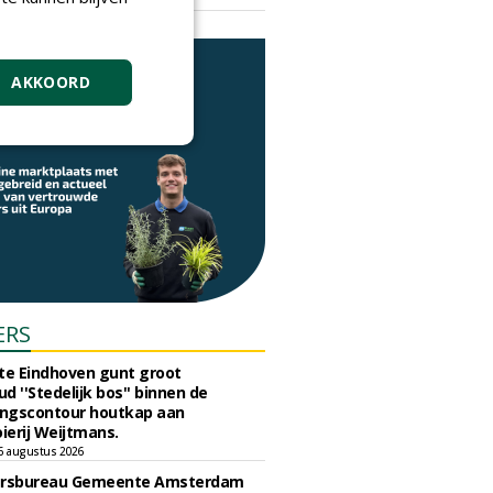
vrijdag 18 september 2026
AKKOORD
ERS
e Eindhoven gunt groot
d ''Stedelijk bos'' binnen de
ngscontour houtkap aan
erij Weijtmans.
6 augustus 2026
ursbureau Gemeente Amsterdam