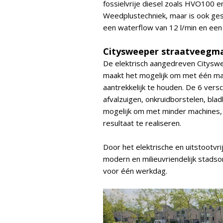
fossielvrije diesel zoals HVO100 
Weedplustechniek, maar is ook gesc
een waterflow van 12 l/min en een 
Citysweeper straatveegm
De elektrisch aangedreven Cityswee
maakt het mogelijk om met één ma
aantrekkelijk te houden. De 6 vers
afvalzuigen, onkruidborstelen, bla
mogelijk om met minder machines, 
resultaat te realiseren.
Door het elektrische en uitstootvri
modern en milieuvriendelijk stads
voor één werkdag.