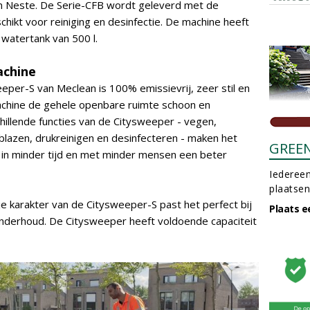
en Neste. De Serie-CFB wordt geleverd met de
hikt voor reiniging en desinfectie. De machine heeft
watertank van 500 l.
achine
per-S van Meclean is 100% emissievrij, zeer stil en
chine de gehele openbare ruimte schoon en
chillende functies van de Citysweeper - vegen,
dblazen, drukreinigen en desinfecteren - maken het
GREE
in minder tijd en met minder mensen een beter
Iedereen
plaatsen
je karakter van de Citysweeper-S past het perfect bij
Plaats e
onderhoud. De Citysweeper heeft voldoende capaciteit