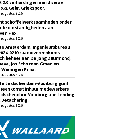
 2.0 verhardingen aan diverse
 o.a. Gebr. Griekspoor.
 augustus 2026
unt schoffelwerkzaamheden onder
rde omstandigheden aan
en Flex.
 augustus 2026
e Amsterdam, Ingenieursbureau
 2024-0210 raamovereenkomst
ch beheer aan De Jong Zuurmond,
eve, Jos Scholman Groen en
Wieringen Prins.
 augustus 2026
e Leidschendam-Voorburg gunt
reenkomst inhuur medewerkers
eidschendam-Voorburg aan Lending
 Detachering.
 augustus 2026