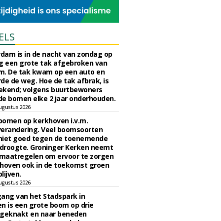
ELS
rdam is in de nacht van zondag op
 een grote tak afgebroken van
m. De tak kwam op een auto en
de de weg. Hoe de tak afbrak, is
ekend; volgens buurtbewoners
e bomen elke 2 jaar onderhouden.
ugustus 2026
bomen op kerkhoven i.v.m.
verandering. Veel boomsoorten
niet goed tegen de toenemende
 droogte. Groninger Kerken neemt
maatregelen om ervoor te zorgen
hoven ook in de toekomst groen
lijven.
ugustus 2026
ngang van het Stadspark in
n is een grote boom op drie
 geknakt en naar beneden