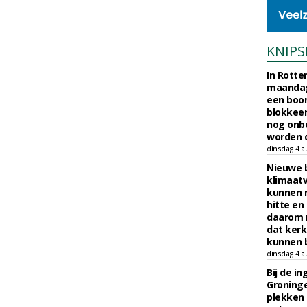
KNIPS
In Rotte
maandag
een boo
blokkeer
nog onb
worden d
dinsdag 4 a
Nieuwe 
klimaat
kunnen 
hitte en
daarom 
dat kerk
kunnen b
dinsdag 4 a
Bij de i
Groninge
plekken