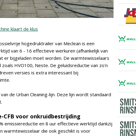
ine klaart de klus
ssielvrije hogedruktrailer van Meclean is een
ijd van 6 - 16 effectieve werkuren (afhankelijk van
t er bijgeladen moet worden. De warmtewisselaars
sel zoals HVO100, Neste. De geluidsreductie van zo'n
even versies is extra interessant bij
imte.
 van de Urban Cleaning-lijn. Deze lijn wordt standaard
t.
e-CFB voor onkruidbestrijding
 emissiereductie en 8 uur effectieve werktijd dankzij
 en warmtewisselaar die ook geschikt is voor