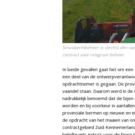
Sinusbermbeheer is slechts één van
contract voor integraal beheer.
In beide gevallen gaat het om een
een deel van de ontwerpverantwoor
opdrachtnemer is gegaan. De provin
vaandel staan. Daarom werd in de
nadrukkelijk benoemd dat de bijen
worden en bij voorkeur in aantalle
provinciale bermen op nieuwe en i
de opdracht van het maaien van on
contractgebied Zuid-Kennemerland/
belofte iets extra's voor de faun