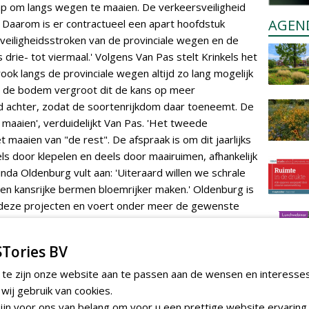
p om langs wegen te maaien. De verkeersveiligheid
AGEN
t. Daarom is er contractueel een apart hoofdstuk
veiligheidsstroken van de provinciale wegen en de
 drie- tot viermaal.' Volgens Van Pas stelt Krinkels het
ook langs de provinciale wegen altijd zo lang mogelijk
n de bodem vergroot dit de kans op meer
zaad achter, zodat de soortenrijkdom daar toeneemt. De
 maaien', verduidelijkt Van Pas. 'Het tweede
t maaien van "de rest". De afspraak is om dit jaarlijks
s door klepelen en deels door maairuimen, afhankelijk
 Linda Oldenburg vult aan: 'Uiteraard willen we schrale
n kansrijke bermen bloemrijker maken.' Oldenburg is
j deze projecten en voert onder meer de gewenste
kelijk was de afspraak dit door een extern bureau te
ra en fauna in de twee gebieden inmiddels heel goed.
Tories BV
oor bijsturing op basis van onze eigen monitoring.'
 te zijn onze website aan te passen aan de wensen en interesse
ij gebruik van cookies.
 werkmethodes worden in
jn voor ons van belang om voor u een prettige website ervaring 