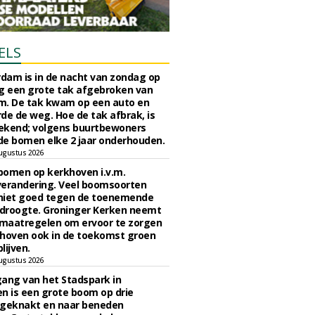
ELS
rdam is in de nacht van zondag op
 een grote tak afgebroken van
m. De tak kwam op een auto en
de de weg. Hoe de tak afbrak, is
ekend; volgens buurtbewoners
e bomen elke 2 jaar onderhouden.
ugustus 2026
bomen op kerkhoven i.v.m.
verandering. Veel boomsoorten
niet goed tegen de toenemende
 droogte. Groninger Kerken neemt
maatregelen om ervoor te zorgen
hoven ook in de toekomst groen
lijven.
ugustus 2026
ngang van het Stadspark in
n is een grote boom op drie
 geknakt en naar beneden