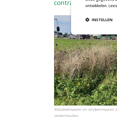
contractwijzigingen 
ontwikkelen.
Lees
INSTELLEN
Mozaïekmaaien en strokenmaaien z
onderhouden.