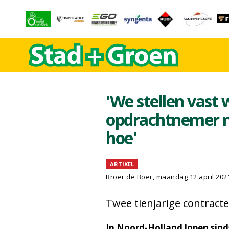
'We stellen vast
opdrachtnemer m
hoe'
ARTIKEL
Broer de Boer, maandag 12 april 202
Twee tienjarige contrac
In Noord-Holland lopen sind