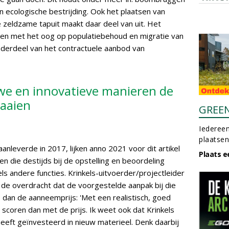
 ecologische bestrijding. Ook het plaatsen van
zeldzame tapuit maakt daar deel van uit. Het
ren met het oog op populatiebehoud en migratie van
derdeel van het contractuele aanbod van
we en innovatieve manieren de
aaien
GREE
Iedereen
plaatsen
aanleverde in 2017, lijken anno 2021 voor dit artikel
Plaats e
n die destijds bij de opstelling en beoordeling
ls andere functies. Krinkels-uitvoerder/projectleider
 de overdracht dat de voorgestelde aanpak bij die
 dan de aanneemprijs: 'Met een realistisch, goed
scoren dan met de prijs. Ik weet ook dat Krinkels
heeft geïnvesteerd in nieuw materieel. Denk daarbij