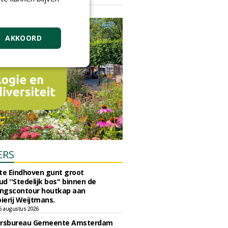
vrijdag 18 september 2026
AKKOORD
ERS
e Eindhoven gunt groot
d ''Stedelijk bos'' binnen de
ngscontour houtkap aan
erij Weijtmans.
6 augustus 2026
ursbureau Gemeente Amsterdam