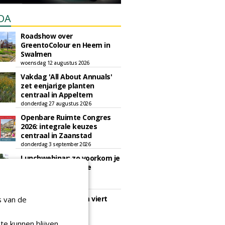
DA
Roadshow over
GreentoColour en Heem in
Swalmen
woensdag 12 augustus 2026
Vakdag 'All About Annuals'
zet eenjarige planten
centraal in Appeltern
donderdag 27 augustus 2026
Openbare Ruimte Congres
2026: integrale keuzes
centraal in Zaanstad
donderdag 3 september 2026
Lunchwebinar: zo voorkom je
dat natuurinclusieve
ambities stranden
dinsdag 8 september 2026
Rooftop Symposium viert
s van de
tien jaar duurzame
dakontwikkeling
te kunnen blijven