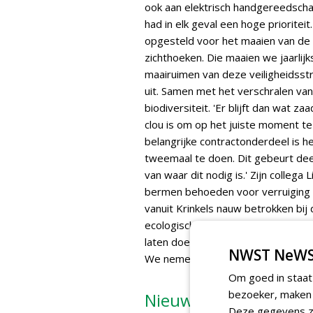
ook aan elektrisch handgereedscha
had in elk geval een hoge prioritei
opgesteld voor het maaien van de 
zichthoeken. Die maaien we jaarlijks
maairuimen van deze veiligheidsstr
uit. Samen met het verschralen va
biodiversiteit. 'Er blijft dan wat 
clou is om op het juiste moment te
belangrijke contractonderdeel is he
tweemaal te doen. Dit gebeurt deel
van waar dit nodig is.' Zijn collega
bermen behoeden voor verruiging e
vanuit Krinkels nauw betrokken bi
ecologische monitoring uit. 'Aanvan
laten doen, maar we kennen de flo
NWST NeWS
We nemen nu dus zelf initiatieven v
Om goed in staat
bezoeker, maken w
Nieuwe inzichten en
Deze gegevens zi