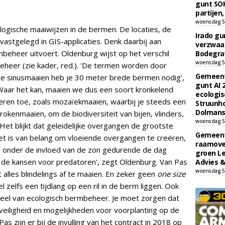
gunt SOK
partijen,
woensdag 5
ologische maaiwijzen in de bermen. De locaties, de
Irado g
vastgelegd in GIS-applicaties. Denk daarbij aan
verzwaa
beheer uitvoert. Oldenburg wijst op het verschil
Bodegrav
woensdag 5
heer (zie kader, red.). 'De termen worden door
Gemeent
hte sinusmaaien heb je 30 meter brede bermen nodig',
gunt AI
: 'Waar het kan, maaien we dus een soort kronkelend
ecologis
ren toe, zoals mozaïekmaaien, waarbij je steeds een
Struunho
Dolmans 
trokenmaaien, om de biodiversiteit van bijen, vlinders,
woensdag 5
 Het blijkt dat geleidelijke overgangen de grootste
Gemeent
Het is van belang om vloeiende overgangen te creëren,
raamove
d onder de invloed van de zon gedurende de dag
groen L
rt de kansen voor predatoren', zegt Oldenburg. Van Pas
Advies &
woensdag 5
iet alles blindelings af te maaien. En zeker geen
one size
zelfs een tijdlang op een ril in de berm liggen. Ook
deel van ecologisch bermbeheer. Je moet zorgen dat
veiligheid en mogelijkheden voor voorplanting op de
Pas zijn er bij de invulling van het contract in 2018 op