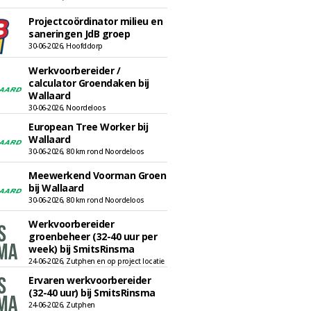
Projectcoördinator milieu en
saneringen JdB groep
30-06-2026, Hoofddorp
Werkvoorbereider /
calculator Groendaken bij
Wallaard
30-06-2026, Noordeloos
European Tree Worker bij
Wallaard
30-06-2026, 80 km rond Noordeloos
Meewerkend Voorman Groen
bij Wallaard
30-06-2026, 80 km rond Noordeloos
Werkvoorbereider
groenbeheer (32-40 uur per
week) bij SmitsRinsma
24-06-2026, Zutphen en op project locatie
Ervaren werkvoorbereider
(32-40 uur) bij SmitsRinsma
24-06-2026, Zutphen