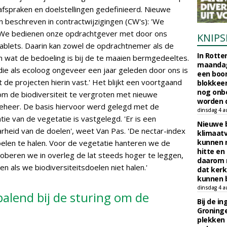
afspraken en doelstellingen gedefinieerd. Nieuwe
beschreven in contractwijzigingen (CW's): 'We
 We bedienen onze opdrachtgever met door ons
KNIPS
blets. Daarin kan zowel de opdrachtnemer als de
In Rotte
n wat de bedoeling is bij de te maaien bermgedeeltes.
maandag
die als ecoloog ongeveer een jaar geleden door ons is
een boo
 de projecten hierin vast.' Het blijkt een voortgaand
blokkeer
nog onb
 om de biodiversiteit te vergroten met nieuwe
worden d
eheer. De basis hiervoor werd gelegd met de
dinsdag 4 a
tie van de vegetatie is vastgelegd. 'Er is een
Nieuwe 
rheid van de doelen', weet Van Pas. 'De nectar-index
klimaat
kunnen 
oelen te halen. Voor de vegetatie hanteren we de
hitte en
roberen we in overleg de lat steeds hoger te leggen,
daarom 
en als we biodiversiteitsdoelen niet halen.'
dat kerk
kunnen b
dinsdag 4 a
palend bij de sturing om de
Bij de i
Groninge
plekken