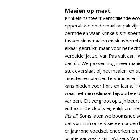
Maaien op maat
Krinkels hanteert verschillende ec
oppervlakte en de maaiaanpak zijn 
bermdelen waar Krinkels sinusberm
tussen sinusmaaien en sinusbermbe
elkaar gebruikt, maar voor het ec
verduidelijkt ze. Van Pas vult aan
pad uit. We passen nog meer manie
stuk overslaat bij het maaien, en s
insecten en planten te stimuleren.'
kans bieden voor flora en fauna. '
waar het microklimaat bijvoorbeel
varieert. Dit vergroot op zijn beu
vult aan: 'De clou is eigenlijk om n
fits all
. Soms laten we boomsnoeisel 
dat vormt in onze visie een onder
er jaarrond voedsel, onderkomen, 
locatie aanwezig zijn.' Volgens Van 