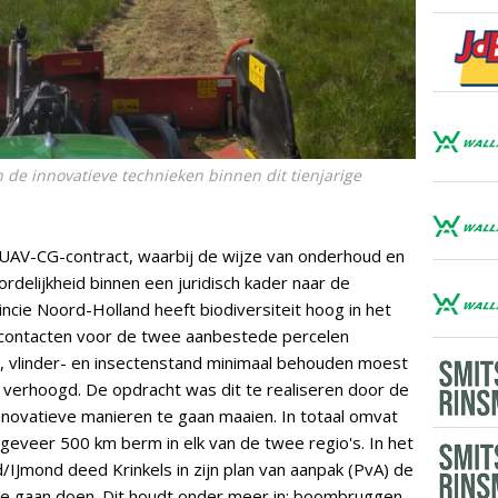
 de innovatieve technieken binnen dit tienjarige
 UAV-CG-contract, waarbij de wijze van onderhoud en
delijkheid binnen een juridisch kader naar de
cie Noord-Holland heeft biodiversiteit hoog in het
 contacten voor de twee aanbestede percelen
-, vlinder- en insectenstand minimaal behouden moest
n verhoogd. De opdracht was dit te realiseren door de
nnovatieve manieren te gaan maaien. In totaal omvat
geveer 500 km berm in elk van de twee regio's. In het
IJmond deed Krinkels in zijn plan van aanpak (PvA) de
a te gaan doen. Dit houdt onder meer in: boombruggen