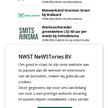
30-06-2026, 80 km rond Noordeloos
Meewerkend Voorman Groen
bij Wallaard
30-06-2026, 80 km rond Noordeloos
Werkvoorbereider
groenbeheer (32-40 uur per
week) bij SmitsRinsma
24-06-2026, Zutphen en op project locatie
Ervaren werkvoorbereider
(32-40 uur) bij SmitsRinsma
NWST NeWSTories BV
24-06-2026, Zutphen
Om goed in staat te zijn onze website aan
meer Groene Banen
te passen aan de wensen en interesses
van de bezoeker, maken wij gebruik van
cookies.
Deze gegevens zijn voor ons van belang
om voor u een prettige website ervaring
te kunnen blijven ontwikkelen.
Lees verder