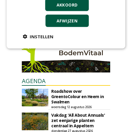
GREEN OUTLET
AKKOORD
Iedereen kan gratis kleine advertenties
plaatsen via zijn eigen account.
AFWIJZEN
Plaats een gratis advertentie
INSTELLEN
AGENDA
Roadshow over
GreentoColour en Heem in
Swalmen
woensdag 12 augustus 2026
Vakdag 'All About Annuals'
zet eenjarige planten
centraal in Appeltern
donderdag 27 augustus 2026