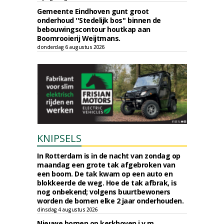
Gemeente Eindhoven gunt groot
onderhoud ''Stedelijk bos'' binnen de
bebouwingscontour houtkap aan
Boomrooierij Weijtmans.
donderdag 6 augustus 2026
KNIPSELS
In Rotterdam is in de nacht van zondag op
maandag een grote tak afgebroken van
een boom. De tak kwam op een auto en
blokkeerde de weg. Hoe de tak afbrak, is
nog onbekend; volgens buurtbewoners
worden de bomen elke 2 jaar onderhouden.
dinsdag 4 augustus 2026
Nieuwe bomen op kerkhoven i.v.m.