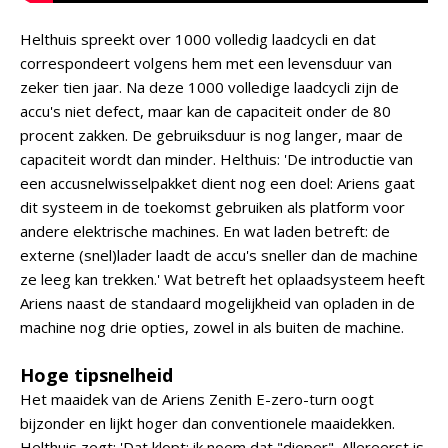
Helthuis spreekt over 1000 volledig laadcycli en dat
correspondeert volgens hem met een levensduur van
zeker tien jaar. Na deze 1000 volledige laadcycli zijn de
accu's niet defect, maar kan de capaciteit onder de 80
procent zakken. De gebruiksduur is nog langer, maar de
capaciteit wordt dan minder. Helthuis: 'De introductie van
een accusnelwisselpakket dient nog een doel: Ariens gaat
dit systeem in de toekomst gebruiken als platform voor
andere elektrische machines. En wat laden betreft: de
externe (snel)lader laadt de accu's sneller dan de machine
ze leeg kan trekken.' Wat betreft het oplaadsysteem heeft
Ariens naast de standaard mogelijkheid van opladen in de
machine nog drie opties, zowel in als buiten de machine.
Hoge tipsnelheid
Het maaidek van de Ariens Zenith E-zero-turn oogt
bijzonder en lijkt hoger dan conventionele maaidekken.
Helthuis zegt: 'Dat klopt; ik noem dat "dieper". Allereerst is