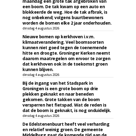
maandag een grote tak afgebroken van
een boom. De tak kwam op een auto en
blokkeerde de weg. Hoe de tak afbrak, is
nog onbekend; volgens buurtbewoners
worden de bomen elke 2 jaar onderhouden.
dinsdag 4 augustus 2026
Nieuwe bomen op kerkhoven i.v.m.
klimaatverandering. Veel boomsoorten
kunnen niet goed tegen de toenemende
hitte en droogte. Groninger Kerken neemt
daarom maatregelen om ervoor te zorgen
dat kerkhoven ook in de toekomst groen
kunnen blijven.
dinsdag 4 augustus 2026
Bij de ingang van het Stadspark in
Groningen is een grote boom op drie
plekken geknakt en naar beneden
gekomen. Grote takken van de boom
versperren het fietspad. Wat de reden is
dat de boom is geknakt, is nog onduidelijk.
dinsdag 4 augustus 2026
De Edelstenenbuurt heeft veel verharding
en relatief weinig groen. De gemeente
Middelburg gaat de komende tijd aan de