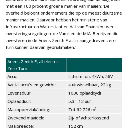
met een 100 procent groene manier van maaien: 'De
overheid beloont ondernemers die op de meest duurzame
manier maaien. Daarvoor hebben het ministerie van
Infrastructuur en Waterstaat en dat van Financiën twee
investeringsregelingen: de Vamil en de MIA. Bedrijven die
investeren in de Ariens Zenith E accu-aangedreven zero-
turn kunnen daarvan gebruikmaken.'
Ariens Zenith E, all electric
Zero Turn
Accu:
Lithium Ion, 4kWh, 56V
Aantal accu's en gewicht:
4 uitwisselbaar, 22 kg
Levensduur:
1000 oplaadcycli
Oplaadduur:
5,3 - 12 uur
Maaioppervlak/lading:
Tot 62.726 m²
Zwevend maaidek:
Zij- of achterlossend
Maaibreedte:
152 cm