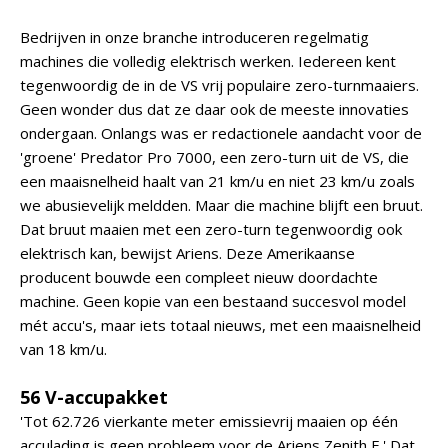
Bedrijven in onze branche introduceren regelmatig
machines die volledig elektrisch werken. Iedereen kent
tegenwoordig de in de VS vrij populaire zero-turnmaaiers.
Geen wonder dus dat ze daar ook de meeste innovaties
ondergaan. Onlangs was er redactionele aandacht voor de
'groene' Predator Pro 7000, een zero-turn uit de VS, die
een maaisnelheid haalt van 21 km/u en niet 23 km/u zoals
we abusievelijk meldden. Maar die machine blijft een bruut.
Dat bruut maaien met een zero-turn tegenwoordig ook
elektrisch kan, bewijst Ariens. Deze Amerikaanse
producent bouwde een compleet nieuw doordachte
machine. Geen kopie van een bestaand succesvol model
mét accu's, maar iets totaal nieuws, met een maaisnelheid
van 18 km/u.
56 V-accupakket
'Tot 62.726 vierkante meter emissievrij maaien op één
acculading is geen probleem voor de Ariens Zenith E.' Dat