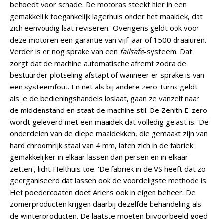
behoedt voor schade. De motoras steekt hier in een
gemakkelijk toegankelijk lagerhuis onder het maaidek, dat
zich eenvoudig laat reviseren.' Overigens geldt ook voor
deze motoren een garantie van vijf jaar of 1500 draaiuren.
Verder is er nog sprake van een
failsafe
-systeem. Dat
zorgt dat de machine automatische afremt zodra de
bestuurder plotseling afstapt of wanneer er sprake is van
een systeemfout. En net als bij andere zero-turns geldt:
als je de bedieningshandels loslaat, gaan ze vanzelf naar
de middenstand en staat de machine stil. De Zenith E-zero
wordt geleverd met een maaidek dat volledig gelast is. 'De
onderdelen van de diepe maaidekken, die gemaakt zijn van
hard chroomrijk staal van 4 mm, laten zich in de fabriek
gemakkelijker in elkaar lassen dan persen en in elkaar
zetten', licht Helthuis toe. 'De fabriek in de VS heeft dat zo
georganiseerd dat lassen ook de voordeligste methode is.
Het poedercoaten doet Ariens ook in eigen beheer. De
zomerproducten krijgen daarbij dezelfde behandeling als
de winterproducten. De laatste moeten bijvoorbeeld goed