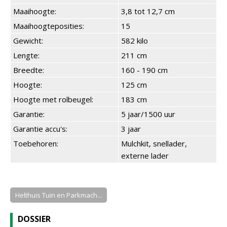
Maaihoogte:
3,8 tot 12,7 cm
Maaihoogteposities:
15
Gewicht:
582 kilo
Lengte:
211 cm
Breedte:
160 - 190 cm
Hoogte:
125 cm
Hoogte met rolbeugel:
183 cm
Garantie:
5 jaar/1500 uur
Garantie accu's:
3 jaar
Toebehoren:
Mulchkit, snellader,
externe lader
Helthuis Tuin en Parkmach...
DOSSIER