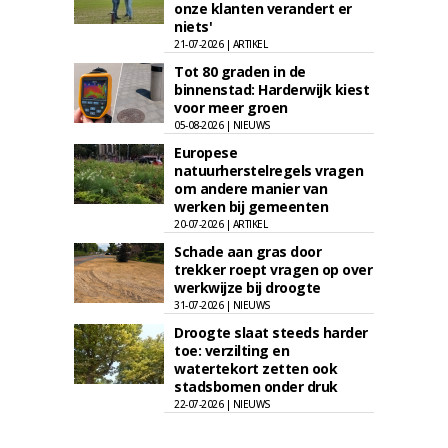
onze klanten verandert er
niets'
21-07-2026 | ARTIKEL
Tot 80 graden in de
binnenstad: Harderwijk kiest
voor meer groen
05-08-2026 | NIEUWS
Europese
natuurherstelregels vragen
om andere manier van
werken bij gemeenten
20-07-2026 | ARTIKEL
Schade aan gras door
trekker roept vragen op over
werkwijze bij droogte
31-07-2026 | NIEUWS
Droogte slaat steeds harder
toe: verzilting en
watertekort zetten ook
stadsbomen onder druk
22-07-2026 | NIEUWS