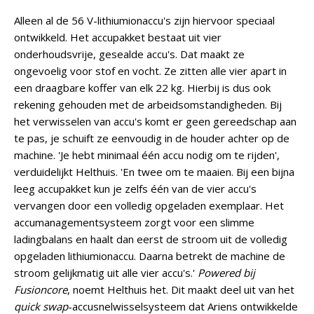
Alleen al de 56 V-lithiumionaccu's zijn hiervoor speciaal
ontwikkeld. Het accupakket bestaat uit vier
onderhoudsvrije, gesealde accu's. Dat maakt ze
ongevoelig voor stof en vocht. Ze zitten alle vier apart in
een draagbare koffer van elk 22 kg. Hierbij is dus ook
rekening gehouden met de arbeidsomstandigheden. Bij
het verwisselen van accu's komt er geen gereedschap aan
te pas, je schuift ze eenvoudig in de houder achter op de
machine. 'Je hebt minimaal één accu nodig om te rijden',
verduidelijkt Helthuis. 'En twee om te maaien. Bij een bijna
leeg accupakket kun je zelfs één van de vier accu's
vervangen door een volledig opgeladen exemplaar. Het
accumanagementsysteem zorgt voor een slimme
ladingbalans en haalt dan eerst de stroom uit de volledig
opgeladen lithiumionaccu. Daarna betrekt de machine de
stroom gelijkmatig uit alle vier accu's.'
Powered bij
Fusioncore
, noemt Helthuis het. Dit maakt deel uit van het
quick swap
-accusnelwisselsysteem dat Ariens ontwikkelde