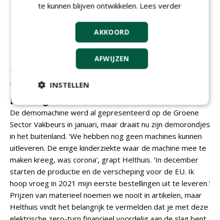
te kunnen blijven ontwikkelen.
Lees verder
AKKOORD
AFWIJZEN
Het degelijke, diepe maaidek. De drie elektromotoren zitten
grotendeels onder het dek.
INSTELLEN
Levering
De demomachine werd al gepresenteerd op de Groene
Sector Vakbeurs in januari, maar draait nu zijn demorondjes
in het buitenland. 'We hebben nog geen machines kunnen
uitleveren. De enige kinderziekte waar de machine mee te
maken kreeg, was corona', grapt Helthuis. 'In december
starten de productie en de verscheping voor de EU. Ik
hoop vroeg in 2021 mijn eerste bestellingen uit te leveren.'
Prijzen van materieel noemen we nooit in artikelen, maar
Helthuis vindt het belangrijk te vermelden dat je met deze
elektrische zero-turn financieel voordelig aan de slag bent