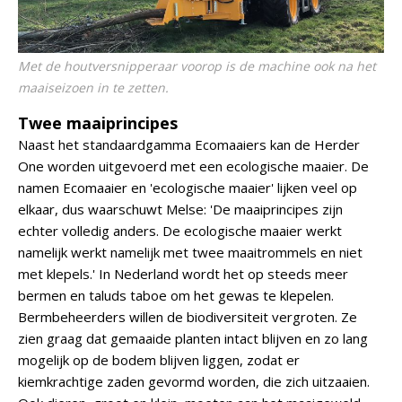
Met de houtversnipperaar voorop is de machine ook na het
maaiseizoen in te zetten.
Twee maaiprincipes
Naast het standaardgamma Ecomaaiers kan de Herder
One worden uitgevoerd met een ecologische maaier. De
namen Ecomaaier en 'ecologische maaier' lijken veel op
elkaar, dus waarschuwt Melse: 'De maaiprincipes zijn
echter volledig anders. De ecologische maaier werkt
namelijk werkt namelijk met twee maaitrommels en niet
met klepels.' In Nederland wordt het op steeds meer
bermen en taluds taboe om het gewas te klepelen.
Bermbeheerders willen de biodiversiteit vergroten. Ze
zien graag dat gemaaide planten intact blijven en zo lang
mogelijk op de bodem blijven liggen, zodat er
kiemkrachtige zaden gevormd worden, die zich uitzaaien.