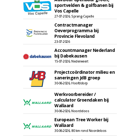
sportvelden & golfbanen bij
Vos Capelle
27-07-2026, Sprang-Capelle
Contractmanager
Oeverprogramma bij
Provincie Flevoland
23-07-2026
Accountmanager Nederland
bij Dabekausen
15-07-2026, Nederweert
Projectcoördinator milieu en
saneringen JdB groep
30-06-2026, Hoofddorp
Werkvoorbereider /
calculator Groendaken bij
Wallaard
30-06-2026, Noordeloos
European Tree Worker bij
Wallaard
30-06-2026, 80 km rond Noordeloos