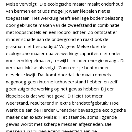
Melse vervolgt: 'Die ecologische maaier maakt onderhoud
van bermen en taluds mogelijk waar klepelen niet is
toegestaan. Het werktuig heeft een lage bodembelasting
door gebruik te maken van de zweefstand in combinatie
met loopschotels en een looprol achter. Zo ontstaat er
minder schade aan de ondergrond en raakt ook de
grasmat niet beschadigd.' Volgens Melse doet de
ecologische maaier qua verwerkingscapaciteit niet onder
voor een klepelmaaier, terwijl hij minder energie vraagt. Dit
verklaart Melse als volgt: 'Concreet: je bent minder
dieselolie kwijt. Dat komt doordat de maaitrommels
nagenoeg geen interne luchtweerstand hebben en zelf
geen zuigende werking op het gewas hebben. Bij een
klepelbak is dat wel het geval. Dit leidt tot meer
weerstand, resulterend in extra brandstofgebruik.' Hoe
werkt de aan de Herder Grenadier bevestigde ecologische
maaier dan exact? Melse: 'Het staande, soms liggende
gewas wordt met scherpe messen afgesneden. Die
messen zijn vrij bewegend bevestigd aan de