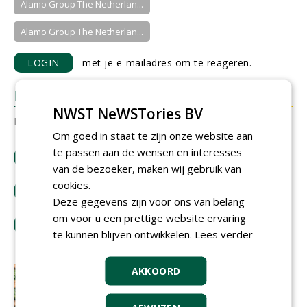
Alamo Group The Netherlan...
Alamo Group The Netherlan...
LOGIN
met je e-mailadres om te reageren.
REACTIES
NWST NeWSTories BV
Er zijn nog geen reacties.
Om goed in staat te zijn onze website aan
te passen aan de wensen en interesses
download artikel
van de bezoeker, maken wij gebruik van
cookies.
bestel tijdschrift
Deze gegevens zijn voor ons van belang
om voor u een prettige website ervaring
tip de redactie
te kunnen blijven ontwikkelen.
Lees verder
AKKOORD