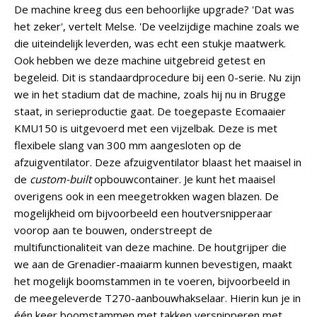
De machine kreeg dus een behoorlijke upgrade? 'Dat was
het zeker', vertelt Melse. 'De veelzijdige machine zoals we
die uiteindelijk leverden, was echt een stukje maatwerk.
Ook hebben we deze machine uitgebreid getest en
begeleid. Dit is standaardprocedure bij een 0-serie. Nu zijn
we in het stadium dat de machine, zoals hij nu in Brugge
staat, in serieproductie gaat. De toegepaste Ecomaaier
KMU150 is uitgevoerd met een vijzelbak. Deze is met
flexibele slang van 300 mm aangesloten op de
afzuigventilator. Deze afzuigventilator blaast het maaisel in
de
custom-built
opbouwcontainer. Je kunt het maaisel
overigens ook in een meegetrokken wagen blazen. De
mogelijkheid om bijvoorbeeld een houtversnipperaar
voorop aan te bouwen, onderstreept de
multifunctionaliteit van deze machine. De houtgrijper die
we aan de Grenadier-maaiarm kunnen bevestigen, maakt
het mogelijk boomstammen in te voeren, bijvoorbeeld in
de meegeleverde T270-aanbouwhakselaar. Hierin kun je in
één keer boomstammen met takken versnipperen met