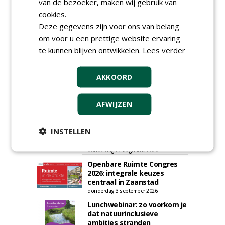
van de bezoeker, maken wij gebruik van
cookies.
Deze gegevens zijn voor ons van belang
om voor u een prettige website ervaring
te kunnen blijven ontwikkelen.
Lees verder
AGENDA
AKKOORD
Roadshow over
GreentoColour en Heem in
Swalmen
AFWIJZEN
woensdag 12 augustus 2026
Vakdag 'All About Annuals'
INSTELLEN
zet eenjarige planten
centraal in Appeltern
donderdag 27 augustus 2026
Openbare Ruimte Congres
2026: integrale keuzes
centraal in Zaanstad
donderdag 3 september 2026
Lunchwebinar: zo voorkom je
dat natuurinclusieve
ambities stranden