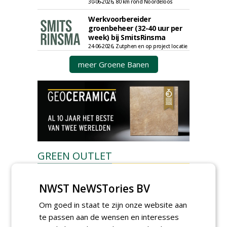
30-06-2026, 80 km rond Noordeloos
Werkvoorbereider
groenbeheer (32-40 uur per
week) bij SmitsRinsma
24-06-2026, Zutphen en op project locatie
meer Groene Banen
GREEN OUTLET
Iedereen kan gratis kleine advertenties
plaatsen via zijn eigen account.
NWST NeWSTories BV
Plaats een gratis advertentie
Om goed in staat te zijn onze website aan
te passen aan de wensen en interesses