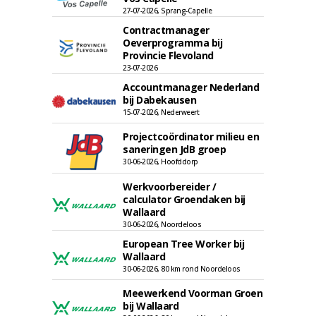
27-07-2026, Sprang-Capelle
Contractmanager
Oeverprogramma bij
Provincie Flevoland
23-07-2026
Accountmanager Nederland
bij Dabekausen
15-07-2026, Nederweert
Projectcoördinator milieu en
saneringen JdB groep
30-06-2026, Hoofddorp
Werkvoorbereider /
calculator Groendaken bij
Wallaard
30-06-2026, Noordeloos
European Tree Worker bij
Wallaard
30-06-2026, 80 km rond Noordeloos
Meewerkend Voorman Groen
bij Wallaard