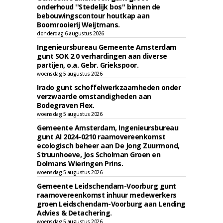
onderhoud ''Stedelijk bos'' binnen de
bebouwingscontour houtkap aan
Boomrooierij Weijtmans.
donderdag 6 augustus 2026
Ingenieursbureau Gemeente Amsterdam
gunt SOK 2.0 verhardingen aan diverse
partijen, o.a. Gebr. Griekspoor.
woensdag 5 augustus 2026
Irado gunt schoffelwerkzaamheden onder
verzwaarde omstandigheden aan
Bodegraven Flex.
woensdag 5 augustus 2026
Gemeente Amsterdam, Ingenieursbureau
gunt AI 2024-0210 raamovereenkomst
ecologisch beheer aan De Jong Zuurmond,
Struunhoeve, Jos Scholman Groen en
Dolmans Wieringen Prins.
woensdag 5 augustus 2026
Gemeente Leidschendam-Voorburg gunt
raamovereenkomst inhuur medewerkers
groen Leidschendam-Voorburg aan Lending
Advies & Detachering.
woensdag 5 augustus 2026