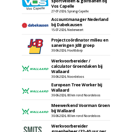
sportvelden & golfbanen bij
Vos Capelle
27-07-2026, Sprang-Capelle
Accountmanager Nederland
bij Dabekausen
15-07-2026, Nederweert
Projectcoördinator milieu en
saneringen JdB groep
30-06-2026, Hoofddorp
Werkvoorbereider /
calculator Groendaken bij
Wallaard
30-06-2026, Noordeloos
European Tree Worker bij
Wallaard
30-06-2026, 80 km rond Noordeloos
Meewerkend Voorman Groen
bij Wallaard
30-06-2026, 80 km rond Noordeloos
Werkvoorbereider
groenbeheer (32-40 uur per