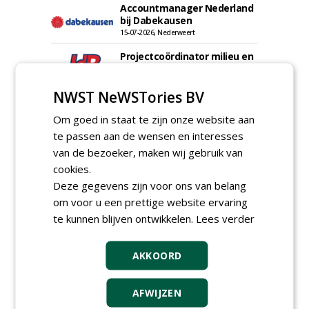
Accountmanager Nederland
bij Dabekausen
15-07-2026, Nederweert
Projectcoördinator milieu en
saneringen JdB groep
30-06-2026, Hoofddorp
NWST NeWSTories BV
Werkvoorbereider /
calculator Groendaken bij
Om goed in staat te zijn onze website aan
Wallaard
te passen aan de wensen en interesses
30-06-2026, Noordeloos
van de bezoeker, maken wij gebruik van
European Tree Worker bij
cookies.
Wallaard
Deze gegevens zijn voor ons van belang
30-06-2026, 80 km rond Noordeloos
om voor u een prettige website ervaring
Meewerkend Voorman Groen
te kunnen blijven ontwikkelen.
Lees verder
bij Wallaard
30-06-2026, 80 km rond Noordeloos
AKKOORD
Werkvoorbereider
groenbeheer (32-40 uur per
week) bij SmitsRinsma
AFWIJZEN
24-06-2026, Zutphen en op project locatie