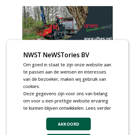
AGENDA
NWST NeWSTories BV
Roadshow over
Om goed in staat te zijn onze website aan
GreentoColour en Heem in
te passen aan de wensen en interesses
Swalmen
woensdag 12 augustus 2026
van de bezoeker, maken wij gebruik van
cookies.
Vakdag 'All About Annuals'
zet eenjarige planten
Deze gegevens zijn voor ons van belang
centraal in Appeltern
om voor u een prettige website ervaring
donderdag 27 augustus 2026
te kunnen blijven ontwikkelen.
Lees verder
Openbare Ruimte Congres
2026: integrale keuzes
centraal in Zaanstad
AKKOORD
donderdag 3 september 2026
Lunchwebinar: zo voorkom je