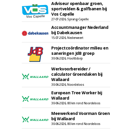
Adviseur openbaar groen,
sportvelden & golfbanen bij
Vos Capelle
27-07-2026, Sprang-Capelle
Accountmanager Nederland
bij Dabekausen
15-07-2026, Nederweert
Projectcoördinator milieu en
saneringen JdB groep
30-06-2026, Hoofddorp
Werkvoorbereider /
calculator Groendaken bij
Wallaard
30-06-2026, Noordeloos
European Tree Worker bij
Wallaard
30-06-2026, 80 km rond Noordeloos
Meewerkend Voorman Groen
bij Wallaard
30-06-2026, 80 km rond Noordeloos