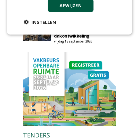
dat natuurinclusieve
AFWIJZEN
ambities stranden
dinsdag 8 september 2026
INSTELLEN
Rooftop Symposium viert
tien jaar duurzame
dakontwikkeling
vrijdag 18 september 2026
TENDERS