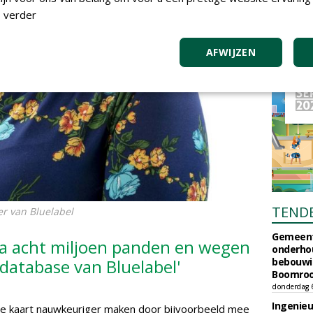
 verder
AFWIJZEN
TEND
 van Bluelabel
Gemeent
na acht miljoen panden en wegen
onderhou
 database van Bluelabel'
bebouwi
Boomrooi
donderdag 
Ingenie
 de kaart nauwkeuriger maken door bijvoorbeeld mee