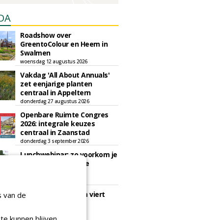
DA
Roadshow over
GreentoColour en Heem in
Swalmen
woensdag 12 augustus 2026
Vakdag 'All About Annuals'
zet eenjarige planten
centraal in Appeltern
donderdag 27 augustus 2026
Openbare Ruimte Congres
2026: integrale keuzes
centraal in Zaanstad
donderdag 3 september 2026
Lunchwebinar: zo voorkom je
dat natuurinclusieve
ambities stranden
dinsdag 8 september 2026
Rooftop Symposium viert
s van de
tien jaar duurzame
dakontwikkeling
te kunnen blijven