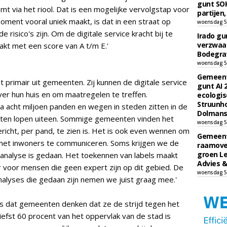
gunt SOK
 via het riool. Dat is een mogelijke vervolgstap voor
partijen,
ment vooral uniek maakt, is dat in een straat op
woensdag 5
risico's zijn. Om de digitale service kracht bij te
Irado g
verzwaa
kt met een score van A t/m E.'
Bodegrav
woensdag 5
Gemeent
 primair uit gemeenten. Zij kunnen de digitale service
gunt AI
over hun huis en om maatregelen te treffen.
ecologis
Struunho
a acht miljoen panden en wegen in steden zitten in de
Dolmans 
ten lopen uiteen. Sommige gemeenten vinden het
woensdag 5
richt, per pand, te zien is. Het is ook even wennen om
Gemeent
t met inwoners te communiceren. Soms krijgen we de
raamove
groen L
tanalyse is gedaan. Het toekennen van labels maakt
Advies &
er voor mensen die geen expert zijn op dit gebied. De
woensdag 5
alyses die gedaan zijn nemen we juist graag mee.'
s dat gemeenten denken dat ze de strijd tegen het
iefst 60 procent van het oppervlak van de stad is