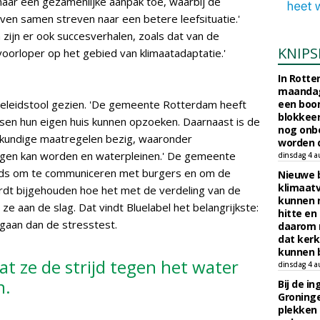
naar een gezamenlijke aanpak toe, waarbij de
ven samen streven naar een betere leefsituatie.'
zijn er ook succesverhalen, zoals dat van de
KNIPS
oorloper op het gebied van klimaatadaptatie.'
In Rotte
maandag
beleidstool gezien. 'De gemeente Rotterdam heeft
een boo
blokkeer
n hun eigen huis kunnen opzoeken. Daarnaast is de
nog onb
kundige maatregelen bezig, waaronder
worden d
gen kan worden en waterpleinen.' De gemeente
dinsdag 4 a
zijds om te communiceren met burgers en om de
Nieuwe 
klimaat
ordt bijgehouden hoe het met de verdeling van de
kunnen 
 ze aan de slag. Dat vindt Bluelabel het belangrijkste:
hitte en
gaan dan de stresstest.
daarom 
dat kerk
kunnen b
 ze de strijd tegen het water
dinsdag 4 a
n.
Bij de i
Groninge
plekken