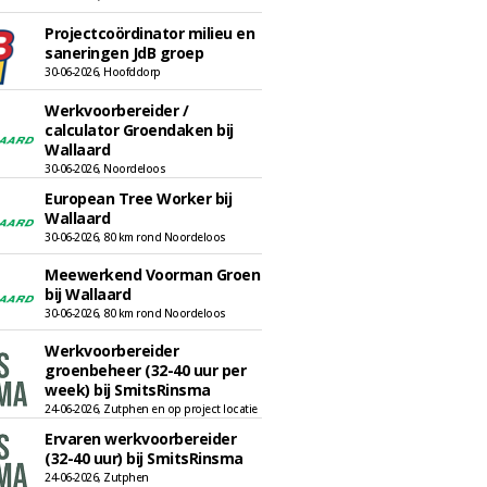
Projectcoördinator milieu en
saneringen JdB groep
30-06-2026, Hoofddorp
Werkvoorbereider /
calculator Groendaken bij
Wallaard
30-06-2026, Noordeloos
European Tree Worker bij
Wallaard
30-06-2026, 80 km rond Noordeloos
Meewerkend Voorman Groen
bij Wallaard
30-06-2026, 80 km rond Noordeloos
Werkvoorbereider
groenbeheer (32-40 uur per
week) bij SmitsRinsma
24-06-2026, Zutphen en op project locatie
Ervaren werkvoorbereider
(32-40 uur) bij SmitsRinsma
24-06-2026, Zutphen