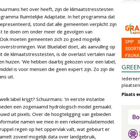
urmans het over heeft, zijn de klimaatstresstesten
rogramma Ruimtelijke Adaptatie. In het programma dat
epresenteerd, stond dat alle gemeenten verplicht zijn
st te doen om onder meer de gevolgen van
. Ook moeten gemeenten zich zo goed mogelijk
overstromingen. Wat Bluelabel doet, als aanvulling op
 de klimaatstresstesten, is de overlast vertalen naar
en huizen. 'We hebben daarbij gekozen voor een label,
GREE
ddel is voor mensen die geen expert zijn. Zo zijn de
ans uit.
Iedereen
plaatsen
Plaats e
lk label krijgt? Schuurmans: 'In eerste instantie
ebieden een zogenaamd hydrologisch model gemaakt.
ouwd uit pixels. Over de hoogteligging van gebieden
 informatie namen we mee in een rekensimulatiemodel.
ruppel regen op het oppervlak valt, wat gebeurt er
amelt zoveel mogelijk data over landgebruik,