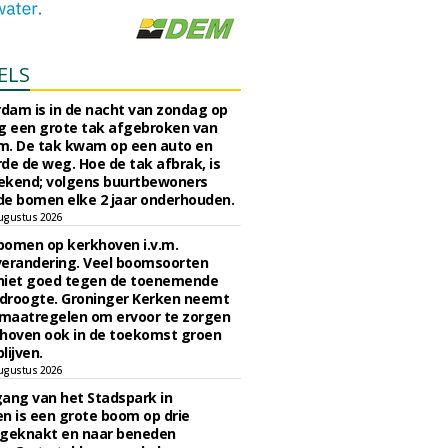
ELS
rdam is in de nacht van zondag op
 een grote tak afgebroken van
m. De tak kwam op een auto en
de de weg. Hoe de tak afbrak, is
ekend; volgens buurtbewoners
e bomen elke 2 jaar onderhouden.
ugustus 2026
bomen op kerkhoven i.v.m.
verandering. Veel boomsoorten
niet goed tegen de toenemende
 droogte. Groninger Kerken neemt
maatregelen om ervoor te zorgen
hoven ook in de toekomst groen
lijven.
ugustus 2026
ngang van het Stadspark in
n is een grote boom op drie
 geknakt en naar beneden