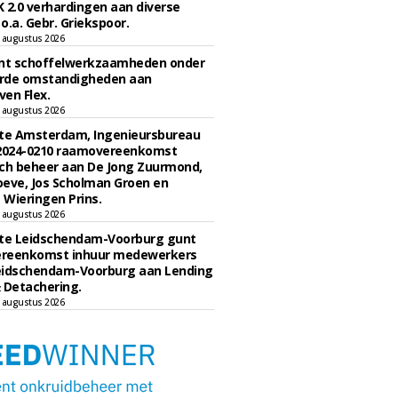
 2.0 verhardingen aan diverse
 o.a. Gebr. Griekspoor.
 augustus 2026
unt schoffelwerkzaamheden onder
rde omstandigheden aan
en Flex.
 augustus 2026
e Amsterdam, Ingenieursbureau
 2024-0210 raamovereenkomst
ch beheer aan De Jong Zuurmond,
eve, Jos Scholman Groen en
Wieringen Prins.
 augustus 2026
e Leidschendam-Voorburg gunt
reenkomst inhuur medewerkers
eidschendam-Voorburg aan Lending
 Detachering.
 augustus 2026