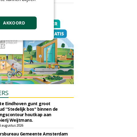
vrijdag 18 september 2026
AKKOORD
ERS
e Eindhoven gunt groot
d ''Stedelijk bos'' binnen de
ngscontour houtkap aan
erij Weijtmans.
6 augustus 2026
ursbureau Gemeente Amsterdam