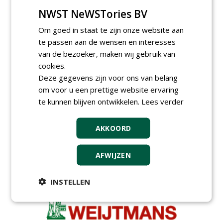
NWST NeWSTories BV
Werkvoorbereider /
calculator Groendaken bij
Om goed in staat te zijn onze website aan
Wallaard
30-06-2026, Noordeloos
te passen aan de wensen en interesses
European Tree Worker bij
van de bezoeker, maken wij gebruik van
Wallaard
cookies.
30-06-2026, 80 km rond Noordeloos
Deze gegevens zijn voor ons van belang
Meewerkend Voorman Groen
om voor u een prettige website ervaring
bij Wallaard
te kunnen blijven ontwikkelen.
Lees verder
30-06-2026, 80 km rond Noordeloos
Werkvoorbereider
AKKOORD
groenbeheer (32-40 uur per
week) bij SmitsRinsma
24-06-2026, Zutphen en op project locatie
AFWIJZEN
meer Groene Banen
INSTELLEN