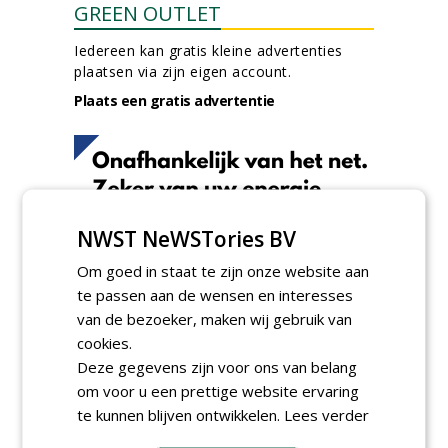
GREEN OUTLET
Iedereen kan gratis kleine advertenties
plaatsen via zijn eigen account.
Plaats een gratis advertentie
NWST NeWSTories BV
Om goed in staat te zijn onze website aan
AGENDA
te passen aan de wensen en interesses
van de bezoeker, maken wij gebruik van
Roadshow over
GreentoColour en Heem in
cookies.
Swalmen
Deze gegevens zijn voor ons van belang
woensdag 12 augustus 2026
om voor u een prettige website ervaring
Vakdag 'All About Annuals'
te kunnen blijven ontwikkelen.
Lees verder
zet eenjarige planten
centraal in Appeltern