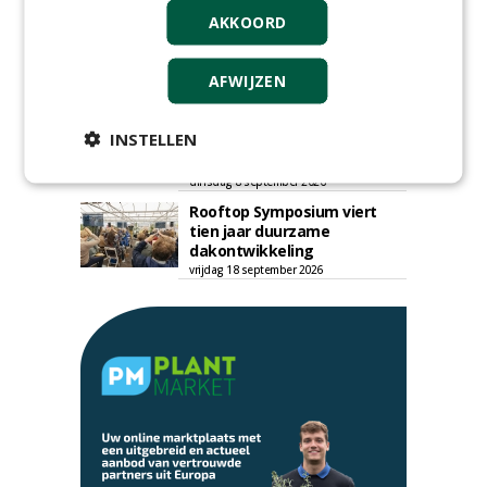
donderdag 27 augustus 2026
AKKOORD
Openbare Ruimte Congres
2026: integrale keuzes
centraal in Zaanstad
AFWIJZEN
donderdag 3 september 2026
Lunchwebinar: zo voorkom je
INSTELLEN
dat natuurinclusieve
ambities stranden
dinsdag 8 september 2026
Rooftop Symposium viert
tien jaar duurzame
dakontwikkeling
vrijdag 18 september 2026