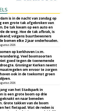
ELS
rdam is in de nacht van zondag op
 een grote tak afgebroken van
m. De tak kwam op een auto en
de de weg. Hoe de tak afbrak, is
ekend; volgens buurtbewoners
e bomen elke 2 jaar onderhouden.
ugustus 2026
bomen op kerkhoven i.v.m.
verandering. Veel boomsoorten
niet goed tegen de toenemende
 droogte. Groninger Kerken neemt
maatregelen om ervoor te zorgen
hoven ook in de toekomst groen
lijven.
ugustus 2026
ngang van het Stadspark in
n is een grote boom op drie
 geknakt en naar beneden
. Grote takken van de boom
en het fietspad. Wat de reden is