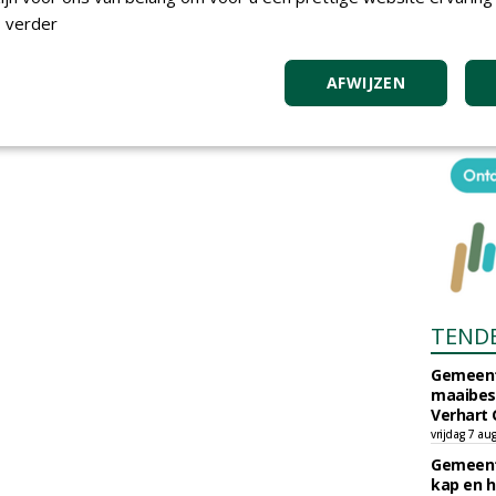
 verder
AFWIJZEN
TEND
Gemeent
maaibes
Verhart 
vrijdag 7 au
Gemeent
kap en h