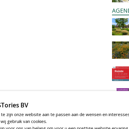
AGEN
Tories BV
 te zijn onze website aan te passen aan de wensen en interesse
ij gebruik van cookies.
jn voor ons van belang om voor u een prettige website ervaring 