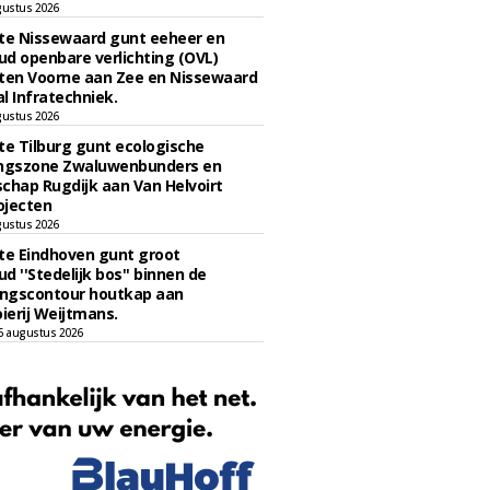
gustus 2026
e Nissewaard gunt eeheer en
d openbare verlichting (OVL)
en Voorne aan Zee en Nissewaard
l Infratechniek.
gustus 2026
e Tilburg gunt ecologische
ingszone Zwaluwenbunders en
chap Rugdijk aan Van Helvoirt
ojecten
gustus 2026
e Eindhoven gunt groot
d ''Stedelijk bos'' binnen de
ngscontour houtkap aan
erij Weijtmans.
6 augustus 2026