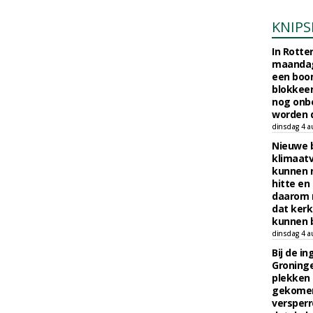
KNIPS
In Rotte
maandag
een boo
blokkeer
nog onb
worden d
dinsdag 4 a
Nieuwe 
klimaat
kunnen 
hitte en
daarom 
dat kerk
kunnen b
dinsdag 4 a
Bij de i
Groninge
plekken
gekomen
versperr