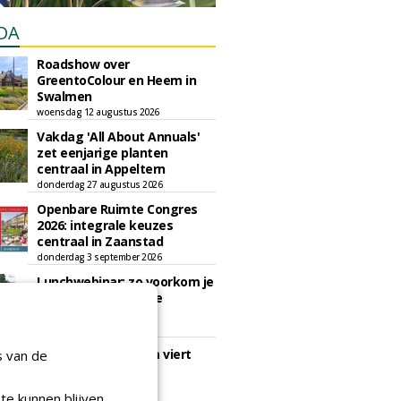
DA
Roadshow over
GreentoColour en Heem in
Swalmen
woensdag 12 augustus 2026
Vakdag 'All About Annuals'
zet eenjarige planten
centraal in Appeltern
donderdag 27 augustus 2026
Openbare Ruimte Congres
2026: integrale keuzes
centraal in Zaanstad
donderdag 3 september 2026
Lunchwebinar: zo voorkom je
dat natuurinclusieve
ambities stranden
dinsdag 8 september 2026
Rooftop Symposium viert
s van de
tien jaar duurzame
dakontwikkeling
te kunnen blijven