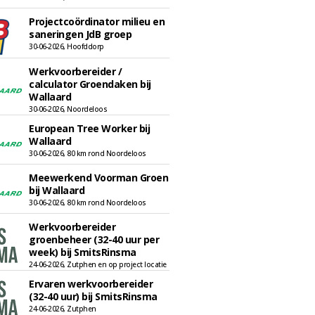
Projectcoördinator milieu en
saneringen JdB groep
30-06-2026, Hoofddorp
Werkvoorbereider /
calculator Groendaken bij
Wallaard
30-06-2026, Noordeloos
European Tree Worker bij
Wallaard
30-06-2026, 80 km rond Noordeloos
Meewerkend Voorman Groen
bij Wallaard
30-06-2026, 80 km rond Noordeloos
Werkvoorbereider
groenbeheer (32-40 uur per
week) bij SmitsRinsma
24-06-2026, Zutphen en op project locatie
Ervaren werkvoorbereider
(32-40 uur) bij SmitsRinsma
24-06-2026, Zutphen