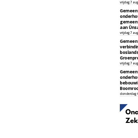
vrijdag 7 au
Gemeent
onderhou
gemeent
aan Ünsa
vrijdag 7 au
Gemeent
verbind
boslands
Groenpr
vrijdag 7 au
Gemeent
onderhou
bebouwi
Boomrooi
donderdag 