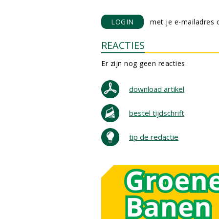
LOGIN
met je e-mailadres o
REACTIES
Er zijn nog geen reacties.
download artikel
bestel tijdschrift
tip de redactie