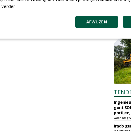
 verder
AFWIJZEN
TEND
Ingenie
gunt SOK
partijen,
woensdag 5
Irado g