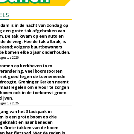
ELS
rdam is in de nacht van zondag op
 een grote tak afgebroken van
m. De tak kwam op een auto en
de de weg. Hoe de tak afbrak, is
ekend; volgens buurtbewoners
e bomen elke 2 jaar onderhouden.
ugustus 2026
bomen op kerkhoven i.v.m.
verandering. Veel boomsoorten
niet goed tegen de toenemende
 droogte. Groninger Kerken neemt
maatregelen om ervoor te zorgen
hoven ook in de toekomst groen
lijven.
ugustus 2026
ngang van het Stadspark in
n is een grote boom op drie
 geknakt en naar beneden
. Grote takken van de boom
en het fietspad. Wat de reden is