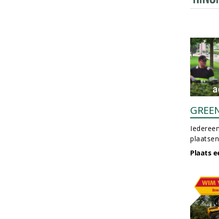
GREE
Iedereen
plaatsen
Plaats e