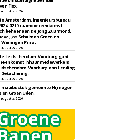
rde omstandigheden aan
en Flex.
 augustus 2026
e Amsterdam, Ingenieursbureau
 2024-0210 raamovereenkomst
ch beheer aan De Jong Zuurmond,
eve, Jos Scholman Groen en
Wieringen Prins.
 augustus 2026
e Leidschendam-Voorburg gunt
reenkomst inhuur medewerkers
eidschendam-Voorburg aan Lending
 Detachering.
 augustus 2026
t maaibestek gemeente Nijmegen
len Groen Uden.
 augustus 2026