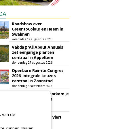
DA
Roadshow over
GreentoColour en Heem in
Swalmen
woensdag 12 augustus 2026
Vakdag 'All About Annuals'
zet eenjarige planten
centraal in Appeltern
donderdag 27 augustus 2026
Openbare Ruimte Congres
2026: integrale keuzes
centraal in Zaanstad
donderdag 3 september 2026
Lunchwebinar: zo voorkom je
dat natuurinclusieve
ambities stranden
dinsdag 8 september 2026
s van de
Rooftop Symposium viert
tien jaar duurzame
dakontwikkeling
te kunnen blijven