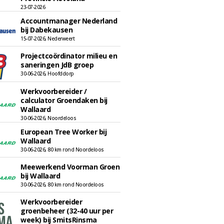
23-07-2026
Accountmanager Nederland
bij Dabekausen
15-07-2026, Nederweert
Projectcoördinator milieu en
saneringen JdB groep
30-06-2026, Hoofddorp
Werkvoorbereider /
calculator Groendaken bij
Wallaard
30-06-2026, Noordeloos
European Tree Worker bij
Wallaard
30-06-2026, 80 km rond Noordeloos
Meewerkend Voorman Groen
bij Wallaard
30-06-2026, 80 km rond Noordeloos
Werkvoorbereider
groenbeheer (32-40 uur per
week) bij SmitsRinsma