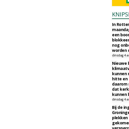
KNIPS
In Rotte
maandag
een boo
blokkeer
nog onb
worden d
dinsdag 4 a
Nieuwe 
klimaat
kunnen 
hitte en
daarom 
dat kerk
kunnen b
dinsdag 4 a
Bij de i
Groninge
plekken
gekomen
versperr