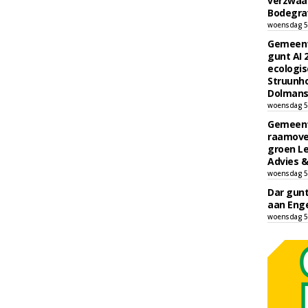
verzwaa
Bodegrav
woensdag 5
Gemeent
gunt AI
ecologis
Struunho
Dolmans 
woensdag 5
Gemeent
raamove
groen L
Advies &
woensdag 5
Dar gun
aan Enge
woensdag 5