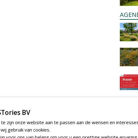
AGEN
Tories BV
 te zijn onze website aan te passen aan de wensen en interesse
ij gebruik van cookies.
jn voor ons van belang om voor u een prettige website ervaring 