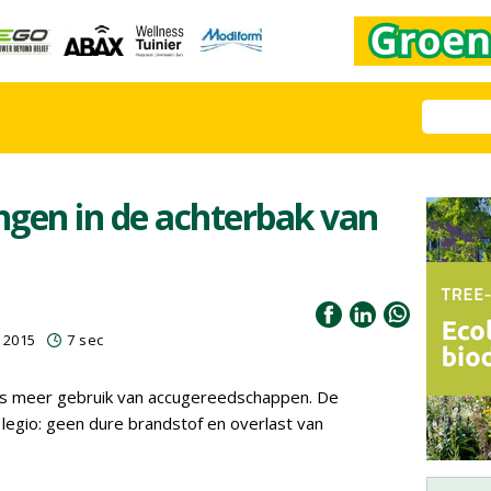
ingen in de achterbak van
 2015
7 sec
ds meer gebruik van accugereedschappen. De
legio: geen dure brandstof en overlast van