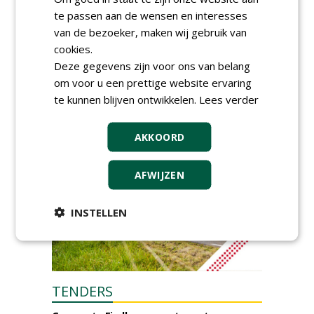
ambities stranden
te passen aan de wensen en interesses
dinsdag 8 september 2026
van de bezoeker, maken wij gebruik van
Rooftop Symposium viert
cookies.
tien jaar duurzame
Deze gegevens zijn voor ons van belang
dakontwikkeling
vrijdag 18 september 2026
om voor u een prettige website ervaring
te kunnen blijven ontwikkelen.
Lees verder
AKKOORD
AFWIJZEN
INSTELLEN
TENDERS