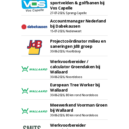
sportvelden & golfbanen bij
Vos Capelle
27-07-2026, Sprang-Capelle
Accountmanager Nederland
bij Dabekausen
15-07-2026, Nederweert
Projectcoördinator milieu en
saneringen JdB groep
30-06-2026, Hoofddorp
Werkvoorbereider /
calculator Groendaken bij
Wallaard
30-06-2026, Noordeloos
European Tree Worker bij
Wallaard
30-06-2026, 80 km rond Noordeloos
Meewerkend Voorman Groen
bij Wallaard
30-06-2026, 80 km rond Noordeloos
Werkvoorbereider