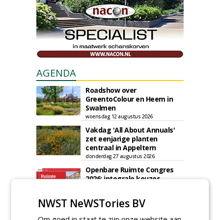
AGENDA
Roadshow over
GreentoColour en Heem in
Swalmen
woensdag 12 augustus 2026
Vakdag 'All About Annuals'
zet eenjarige planten
centraal in Appeltern
donderdag 27 augustus 2026
Openbare Ruimte Congres
2026: integrale keuzes
centraal in Zaanstad
donderdag 3 september 2026
NWST NeWSTories BV
Lunchwebinar: zo voorkom je
Om goed in staat te zijn onze website aan
dat natuurinclusieve