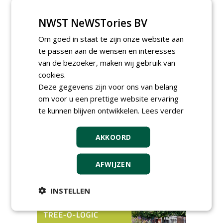
Vakdag 'All About Annuals'
zet eenjarige planten
NWST NeWSTories BV
centraal in Appeltern
donderdag 27 augustus 2026
Om goed in staat te zijn onze website aan
Openbare Ruimte Congres
te passen aan de wensen en interesses
2026: integrale keuzes
van de bezoeker, maken wij gebruik van
centraal in Zaanstad
cookies.
donderdag 3 september 2026
Deze gegevens zijn voor ons van belang
Lunchwebinar: zo voorkom je
dat natuurinclusieve
om voor u een prettige website ervaring
ambities stranden
te kunnen blijven ontwikkelen.
Lees verder
dinsdag 8 september 2026
Rooftop Symposium viert
tien jaar duurzame
AKKOORD
dakontwikkeling
vrijdag 18 september 2026
AFWIJZEN
INSTELLEN