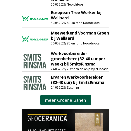
30-06-2026, Noordeloos
European Tree Worker bij
Wallaard
30-06-2026, 80 km rond Noordeloos
Meewerkend Voorman Groen
bij Wallaard
30-06-2026, 80 km rond Noordeloos
Werkvoorbereider
groenbeheer (32-40 uur per
week) bij SmitsRinsma
24-06-2026, Zutphen en op project locatie
Ervaren werkvoorbereider
(32-40 uur) bij SmitsRinsma
24-06-2026, Zutphen
meer Groene Banen