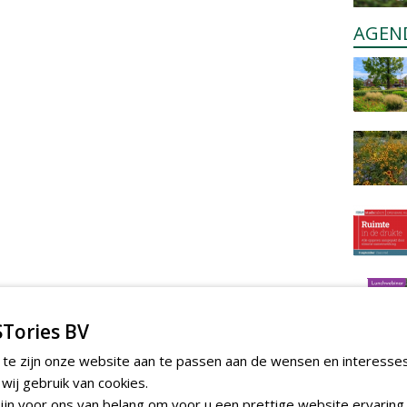
AGEN
Tories BV
 te zijn onze website aan te passen aan de wensen en interesse
ij gebruik van cookies.
jn voor ons van belang om voor u een prettige website ervaring 