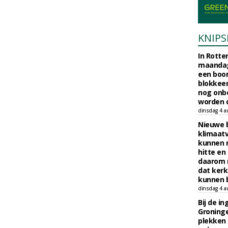
KNIPS
In Rotte
maandag
een boo
blokkeer
nog onb
worden d
dinsdag 4 a
Nieuwe 
klimaat
kunnen 
hitte en
daarom 
dat kerk
kunnen b
dinsdag 4 a
Bij de i
Groninge
plekken