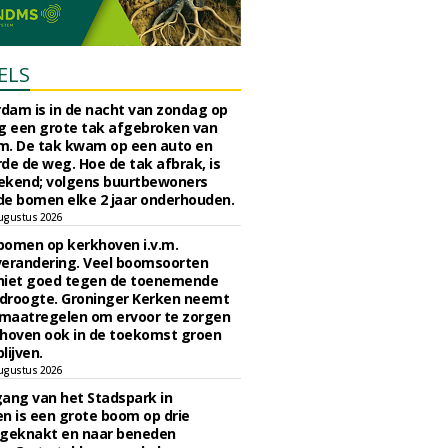
ELS
rdam is in de nacht van zondag op
 een grote tak afgebroken van
m. De tak kwam op een auto en
de de weg. Hoe de tak afbrak, is
ekend; volgens buurtbewoners
e bomen elke 2 jaar onderhouden.
ugustus 2026
bomen op kerkhoven i.v.m.
verandering. Veel boomsoorten
niet goed tegen de toenemende
 droogte. Groninger Kerken neemt
maatregelen om ervoor te zorgen
hoven ook in de toekomst groen
lijven.
ugustus 2026
ngang van het Stadspark in
n is een grote boom op drie
 geknakt en naar beneden