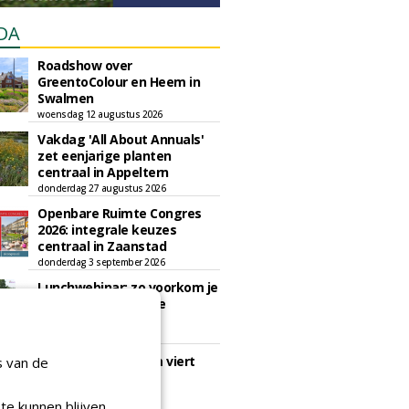
DA
Roadshow over
GreentoColour en Heem in
Swalmen
woensdag 12 augustus 2026
Vakdag 'All About Annuals'
zet eenjarige planten
centraal in Appeltern
donderdag 27 augustus 2026
Openbare Ruimte Congres
2026: integrale keuzes
centraal in Zaanstad
donderdag 3 september 2026
Lunchwebinar: zo voorkom je
dat natuurinclusieve
ambities stranden
dinsdag 8 september 2026
Rooftop Symposium viert
s van de
tien jaar duurzame
dakontwikkeling
te kunnen blijven