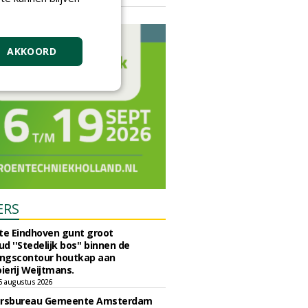
vrijdag 18 september 2026
AKKOORD
ERS
e Eindhoven gunt groot
d ''Stedelijk bos'' binnen de
ngscontour houtkap aan
erij Weijtmans.
6 augustus 2026
ursbureau Gemeente Amsterdam