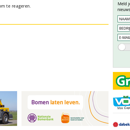
Meld j
m te reageren.
nieuws