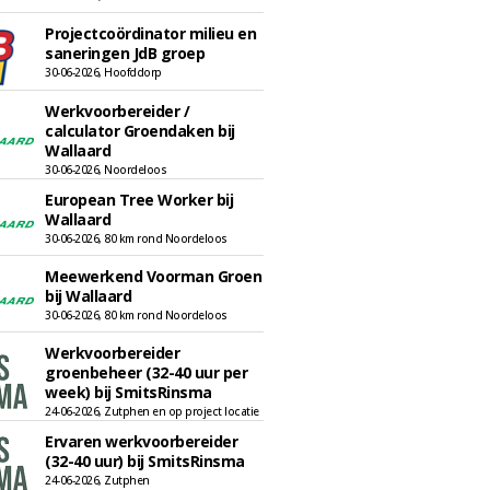
Projectcoördinator milieu en
saneringen JdB groep
30-06-2026, Hoofddorp
Werkvoorbereider /
calculator Groendaken bij
Wallaard
30-06-2026, Noordeloos
European Tree Worker bij
Wallaard
30-06-2026, 80 km rond Noordeloos
Meewerkend Voorman Groen
bij Wallaard
30-06-2026, 80 km rond Noordeloos
Werkvoorbereider
groenbeheer (32-40 uur per
week) bij SmitsRinsma
24-06-2026, Zutphen en op project locatie
Ervaren werkvoorbereider
(32-40 uur) bij SmitsRinsma
24-06-2026, Zutphen