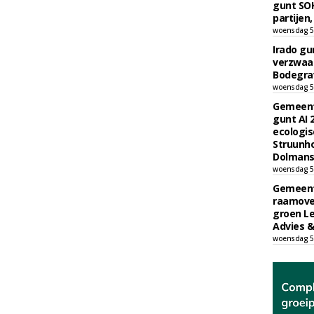
gunt SOK
partijen,
woensdag 5
Irado g
verzwaa
Bodegrav
woensdag 5
Gemeent
gunt AI
ecologis
Struunho
Dolmans 
woensdag 5
Gemeent
raamove
groen L
Advies &
woensdag 5