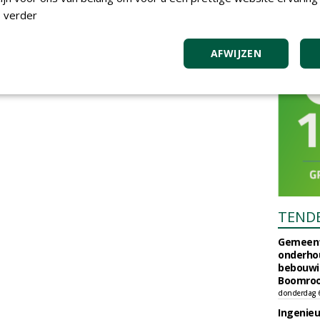
 verder
AFWIJZEN
TEND
Gemeent
onderhou
bebouwi
Boomrooi
donderdag 
Ingenie