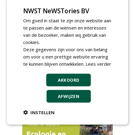
zet eenjarige planten
centraal in Appeltern
NWST NeWSTories BV
donderdag 27 augustus 2026
Om goed in staat te zijn onze website aan
Openbare Ruimte Congres
te passen aan de wensen en interesses
2026: integrale keuzes
centraal in Zaanstad
van de bezoeker, maken wij gebruik van
donderdag 3 september 2026
cookies.
Lunchwebinar: zo voorkom je
Deze gegevens zijn voor ons van belang
dat natuurinclusieve
om voor u een prettige website ervaring
ambities stranden
te kunnen blijven ontwikkelen.
dinsdag 8 september 2026
Lees verder
Rooftop Symposium viert
tien jaar duurzame
AKKOORD
dakontwikkeling
vrijdag 18 september 2026
AFWIJZEN
INSTELLEN