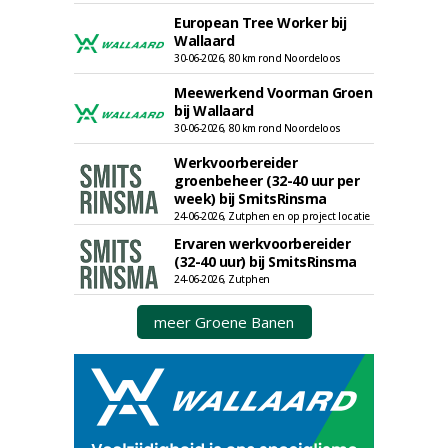
European Tree Worker bij
Wallaard
30-06-2026, 80 km rond Noordeloos
Meewerkend Voorman Groen
bij Wallaard
30-06-2026, 80 km rond Noordeloos
Werkvoorbereider
groenbeheer (32-40 uur per
week) bij SmitsRinsma
24-06-2026, Zutphen en op project locatie
Ervaren werkvoorbereider
(32-40 uur) bij SmitsRinsma
24-06-2026, Zutphen
meer Groene Banen